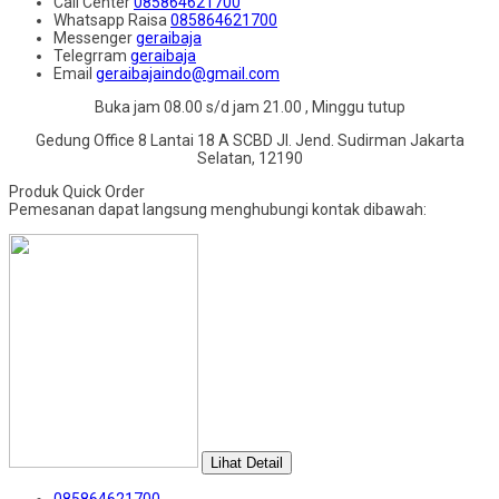
Call Center
085864621700
Whatsapp
Raisa
085864621700
Messenger
geraibaja
Telegrram
geraibaja
Email
geraibajaindo@gmail.com
Buka jam 08.00 s/d jam 21.00 , Minggu tutup
Gedung Office 8 Lantai 18 A SCBD Jl. Jend. Sudirman Jakarta
Selatan, 12190
Produk Quick Order
Pemesanan dapat langsung menghubungi kontak dibawah:
Lihat Detail
085864621700