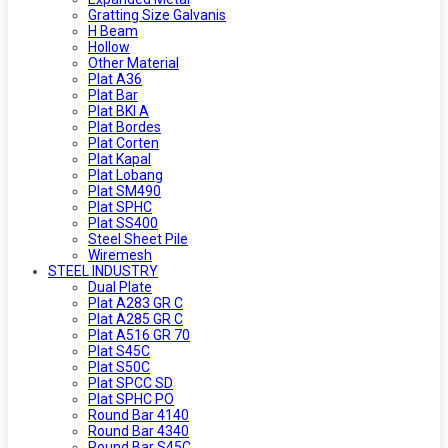
Gratting Size Galvanis
H Beam
Hollow
Other Material
Plat A36
Plat Bar
Plat BKI A
Plat Bordes
Plat Corten
Plat Kapal
Plat Lobang
Plat SM490
Plat SPHC
Plat SS400
Steel Sheet Pile
Wiremesh
STEEL INDUSTRY
Dual Plate
Plat A283 GR C
Plat A285 GR C
Plat A516 GR 70
Plat S45C
Plat S50C
Plat SPCC SD
Plat SPHC PO
Round Bar 4140
Round Bar 4340
Round Bar S45C