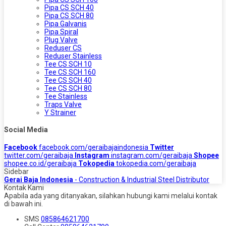
Pipa CS SCH 40
Pipa CS SCH 80
Pipa Galvanis
Pipa Spiral
Plug Valve
Reduser CS
Reduser Stainless
Tee CS SCH 10
Tee CS SCH 160
Tee CS SCH 40
Tee CS SCH 80
Tee Stainless
Traps Valve
Y Strainer
Social Media
Facebook
facebook.com/geraibajaindonesia
Twitter
twitter.com/geraibaja
Instagram
instagram.com/geraibaja
Shopee
shopee.co.id/geraibaja
Tokopedia
tokopedia.com/geraibaja
Sidebar
Gerai Baja Indonesia
- Construction & Industrial Steel Distributor
Kontak Kami
Apabila ada yang ditanyakan, silahkan hubungi kami melalui kontak
di bawah ini.
SMS
085864621700