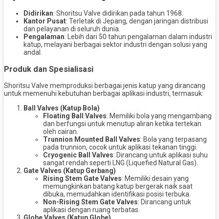
Didirikan
: Shoritsu Valve didirikan pada tahun 1968.
Kantor Pusat
: Terletak di Jepang, dengan jaringan distribusi
dan pelayanan di seluruh dunia.
Pengalaman
: Lebih dari 50 tahun pengalaman dalam industri
katup, melayani berbagai sektor industri dengan solusi yang
andal.
Produk dan Spesialisasi
Shoritsu Valve memproduksi berbagai jenis katup yang dirancang
untuk memenuhi kebutuhan berbagai aplikasi industri, termasuk:
Ball Valves (Katup Bola)
Floating Ball Valves
: Memiliki bola yang mengambang
dan berfungsi untuk menutup aliran ketika tertekan
oleh cairan.
Trunnion Mounted Ball Valves
: Bola yang terpasang
pada trunnion, cocok untuk aplikasi tekanan tinggi.
Cryogenic Ball Valves
: Dirancang untuk aplikasi suhu
sangat rendah seperti LNG (Liquefied Natural Gas).
Gate Valves (Katup Gerbang)
Rising Stem Gate Valves
: Memiliki desain yang
memungkinkan batang katup bergerak naik saat
dibuka, memudahkan identifikasi posisi terbuka.
Non-Rising Stem Gate Valves
: Dirancang untuk
aplikasi dengan ruang terbatas.
Globe Valves (Katup Globe)