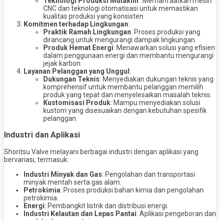
Teknologi Produksi Mutakhir
: Memanfaatkan mesin
CNC dan teknologi otomatisasi untuk memastikan
kualitas produksi yang konsisten.
Komitmen terhadap Lingkungan
:
Praktik Ramah Lingkungan
: Proses produksi yang
dirancang untuk mengurangi dampak lingkungan.
Produk Hemat Energi
: Menawarkan solusi yang efisien
dalam penggunaan energi dan membantu mengurangi
jejak karbon.
Layanan Pelanggan yang Unggul
:
Dukungan Teknis
: Menyediakan dukungan teknis yang
komprehensif untuk membantu pelanggan memilih
produk yang tepat dan menyelesaikan masalah teknis.
Kustomisasi Produk
: Mampu menyediakan solusi
kustom yang disesuaikan dengan kebutuhan spesifik
pelanggan.
Industri dan Aplikasi
Shoritsu Valve melayani berbagai industri dengan aplikasi yang
bervariasi, termasuk:
Industri Minyak dan Gas
: Pengolahan dan transportasi
minyak mentah serta gas alam.
Petrokimia
: Proses produksi bahan kimia dan pengolahan
petrokimia.
Energi
: Pembangkit listrik dan distribusi energi.
Industri Kelautan dan Lepas Pantai
: Aplikasi pengeboran dan