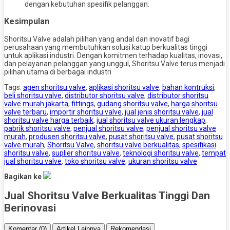
dengan kebutuhan spesifik pelanggan.
Kesimpulan
Shoritsu Valve adalah pilihan yang andal dan inovatif bagi
perusahaan yang membutuhkan solusi katup berkualitas tinggi
untuk aplikasi industri. Dengan komitmen terhadap kualitas, inovasi,
dan pelayanan pelanggan yang unggul, Shoritsu Valve terus menjadi
pilihan utama di berbagai industri
Tags:
agen shoritsu valve
,
aplikasi shoritsu valve
,
bahan kontruksi
,
beli shoritsu valve
,
distributor shoritsu valve
,
distributor shoritsu
valve murah jakarta
,
fittings
,
gudang shoritsu valve
,
harga shoritsu
valve terbaru
,
importir shoritsu valve
,
jual jenis shoritsu valve
,
jual
shoritsu valve harga terbaik
,
jual shoritsu valve ukuran lengkap
,
pabrik shoritsu valve
,
penjual shoritsu valve
,
penjual shoritsu valve
murah
,
produsen shoritsu valve
,
pusat shoritsu valve
,
pusat shoritsu
valve murah
,
Shoritsu Valve
,
shoritsu valve berkualitas
,
spesifikasi
shoritsu valve
,
suplier shoritsu valve
,
teknologi shoritsu valve
,
tempat
jual shoritsu valve
,
toko shoritsu valve
,
ukuran shoritsu valve
Bagikan ke
Jual Shoritsu Valve Berkualitas Tinggi Dan
Berinovasi
Komentar (0)
Artikel Lainnya
Rekomendasi