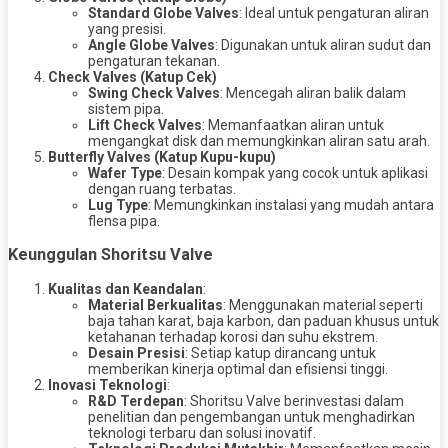
Standard Globe Valves
: Ideal untuk pengaturan aliran
yang presisi.
Angle Globe Valves
: Digunakan untuk aliran sudut dan
pengaturan tekanan.
Check Valves (Katup Cek)
Swing Check Valves
: Mencegah aliran balik dalam
sistem pipa.
Lift Check Valves
: Memanfaatkan aliran untuk
mengangkat disk dan memungkinkan aliran satu arah.
Butterfly Valves (Katup Kupu-kupu)
Wafer Type
: Desain kompak yang cocok untuk aplikasi
dengan ruang terbatas.
Lug Type
: Memungkinkan instalasi yang mudah antara
flensa pipa.
Keunggulan Shoritsu Valve
Kualitas dan Keandalan
:
Material Berkualitas
: Menggunakan material seperti
baja tahan karat, baja karbon, dan paduan khusus untuk
ketahanan terhadap korosi dan suhu ekstrem.
Desain Presisi
: Setiap katup dirancang untuk
memberikan kinerja optimal dan efisiensi tinggi.
Inovasi Teknologi
:
R&D Terdepan
: Shoritsu Valve berinvestasi dalam
penelitian dan pengembangan untuk menghadirkan
teknologi terbaru dan solusi inovatif.