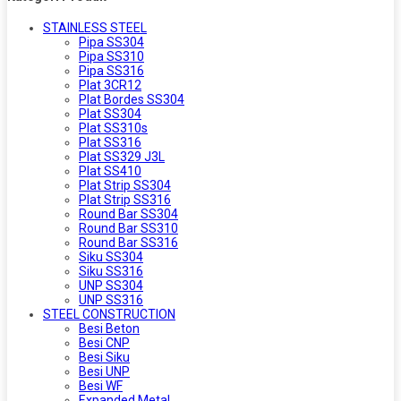
STAINLESS STEEL
Pipa SS304
Pipa SS310
Pipa SS316
Plat 3CR12
Plat Bordes SS304
Plat SS304
Plat SS310s
Plat SS316
Plat SS329 J3L
Plat SS410
Plat Strip SS304
Plat Strip SS316
Round Bar SS304
Round Bar SS310
Round Bar SS316
Siku SS304
Siku SS316
UNP SS304
UNP SS316
STEEL CONSTRUCTION
Besi Beton
Besi CNP
Besi Siku
Besi UNP
Besi WF
Expanded Metal