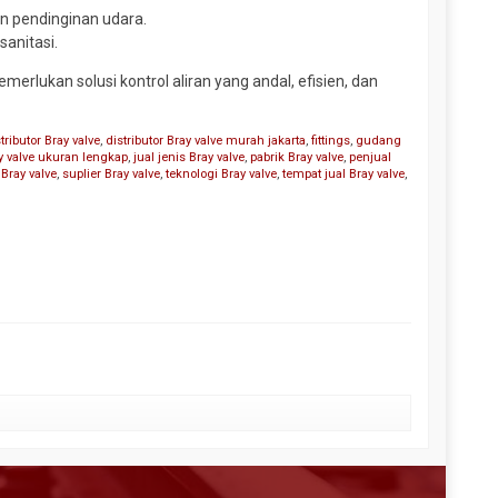
an pendinginan udara.
sanitasi.
emerlukan solusi kontrol aliran yang andal, efisien, dan
tributor Bray valve
,
distributor Bray valve murah jakarta
,
fittings
,
gudang
ay valve ukuran lengkap
,
jual jenis Bray valve
,
pabrik Bray valve
,
penjual
 Bray valve
,
suplier Bray valve
,
teknologi Bray valve
,
tempat jual Bray valve
,