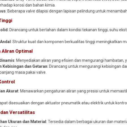
rhadap korosi dan bahan kimia.
sus
: Beberapa valve dilapisi dengan lapisan pelindung untuk menamba
Tinggi
olid
: Dirancang untuk bertahan dalam kondisi tekanan tinggi, suhu eks
 Andal
: Struktur kuat dan komponen berkualitas tinggi meningkatkan ma
Aliran Optimal
dinamis
: Menyediakan aliran yang efisien dan mengurangi hambatan, y
 Kebisingan dan Getaran
: Dirancang untuk mengurangi kebisingan d
anjang masa pakai valve.
Kontrol
an Akurat
: Menawarkan pengaturan aliran yang presisi untuk memastika
Dapat disesuaikan dengan aktuator pneumatik atau elektrik untuk kontr
 dan Versatilitas
ihan Ukuran dan Material
: Tersedia dalam berbagai ukuran dan materia