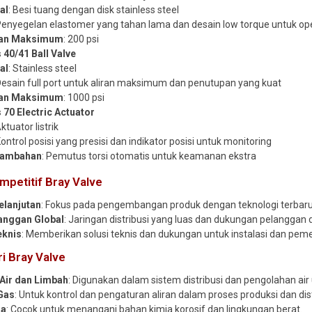
al
: Besi tuang dengan disk stainless steel
 Penyegelan elastomer yang tahan lama dan desain low torque untuk op
an Maksimum
: 200 psi
 40/41 Ball Valve
al
: Stainless steel
 Desain full port untuk aliran maksimum dan penutupan yang kuat
an Maksimum
: 1000 psi
 70 Electric Actuator
Aktuator listrik
Kontrol posisi yang presisi dan indikator posisi untuk monitoring
 Tambahan
: Pemutus torsi otomatis untuk keamanan ekstra
mpetitif Bray Valve
elanjutan
: Fokus pada pengembangan produk dengan teknologi terbaru
anggan Global
: Jaringan distribusi yang luas dan dukungan pelanggan d
eknis
: Memberikan solusi teknis dan dukungan untuk instalasi dan peme
ri Bray Valve
Air dan Limbah
: Digunakan dalam sistem distribusi dan pengolahan air u
Gas
: Untuk kontrol dan pengaturan aliran dalam proses produksi dan dis
ia
: Cocok untuk menangani bahan kimia korosif dan lingkungan berat.