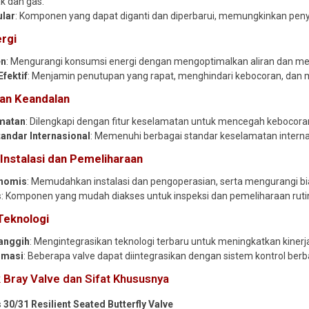
k dan gas.
lar
: Komponen yang dapat diganti dan diperbarui, memungkinkan penye
ergi
en
: Mengurangi konsumsi energi dengan mengoptimalkan aliran dan me
fektif
: Menjamin penutupan yang rapat, menghindari kebocoran, dan m
an Keandalan
amatan
: Dilengkapi dengan fitur keselamatan untuk mencegah kebocora
Standar Internasional
: Memenuhi berbagai standar keselamatan internasi
nstalasi dan Pemeliharaan
onomis
: Memudahkan instalasi dan pengoperasian, serta mengurangi b
s
: Komponen yang mudah diakses untuk inspeksi dan pemeliharaan ruti
Teknologi
anggih
: Mengintegrasikan teknologi terbaru untuk meningkatkan kinerja,
omasi
: Beberapa valve dapat diintegrasikan dengan sistem kontrol berb
 Bray Valve dan Sifat Khususnya
 30/31 Resilient Seated Butterfly Valve