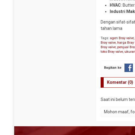
HVAC
: Butte
Industri Ma
Dengan sifat-sifat
tahan lama
Tags:
agen Bray valve
Bray valve
,
harga Bray 
Bray valve
,
penjual Br
toko Bray valve
,
ukuran
Bagikan ke
Komentar (0)
Saat ini belum te
Mohon maaf, for