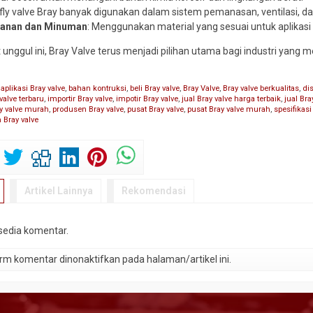
rfly valve Bray banyak digunakan dalam sistem pemanasan, ventilasi, d
kanan dan Minuman
: Menggunakan material yang sesuai untuk aplikasi 
 unggul ini, Bray Valve terus menjadi pilihan utama bagi industri yang m
,
aplikasi Bray valve
,
bahan kontruksi
,
beli Bray valve
,
Bray Valve
,
Bray valve berkualitas
,
dis
valve terbaru
,
importir Bray valve
,
impotir Bray valve
,
jual Bray valve harga terbaik
,
jual Br
ay valve murah
,
produsen Bray valve
,
pusat Bray valve
,
pusat Bray valve murah
,
spesifikasi
 Bray valve
Artikel Lainnya
Rekomendasi
rsedia komentar.
m komentar dinonaktifkan pada halaman/artikel ini.