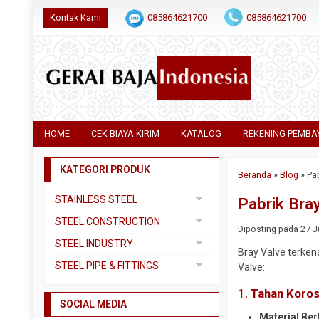
Kontak Kami
085864621700
085864621700
HOME
CEK BIAYA KIRIM
KATALOG
REKENING PEMBA
KATEGORI PRODUK
Beranda
»
Blog
»
Pa
STAINLESS STEEL
Pabrik Bra
Pipa SS304
STEEL CONSTRUCTION
Diposting pada 27 Ju
Pipa SS310
Besi Beton
STEEL INDUSTRY
Bray Valve terkena
Pipa SS316
Besi CNP
Dual Plate
STEEL PIPE & FITTINGS
Valve:
Plat 3CR12
Besi Siku
Plat A283 GR C
Actuator
1.
Tahan Koros
Plat Bordes SS304
Besi UNP
SOCIAL MEDIA
Plat A285 GR C
Ball Valve
Material Ber