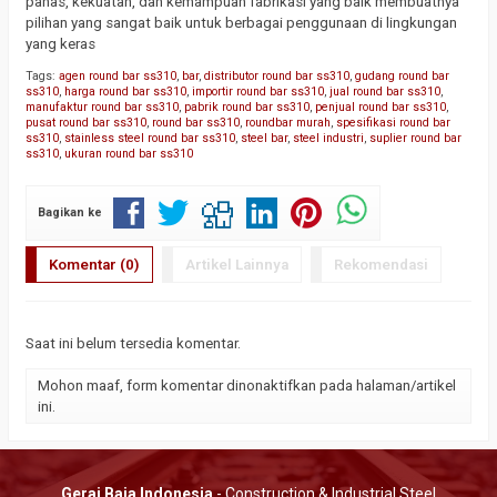
panas, kekuatan, dan kemampuan fabrikasi yang baik membuatnya
pilihan yang sangat baik untuk berbagai penggunaan di lingkungan
yang keras
Tags:
agen round bar ss310
,
bar
,
distributor round bar ss310
,
gudang round bar
ss310
,
harga round bar ss310
,
importir round bar ss310
,
jual round bar ss310
,
manufaktur round bar ss310
,
pabrik round bar ss310
,
penjual round bar ss310
,
pusat round bar ss310
,
round bar ss310
,
roundbar murah
,
spesifikasi round bar
ss310
,
stainless steel round bar ss310
,
steel bar
,
steel industri
,
suplier round bar
ss310
,
ukuran round bar ss310
Bagikan ke
Komentar (0)
Artikel Lainnya
Rekomendasi
Saat ini belum tersedia komentar.
Mohon maaf, form komentar dinonaktifkan pada halaman/artikel
ini.
Gerai Baja Indonesia
- Construction & Industrial Steel