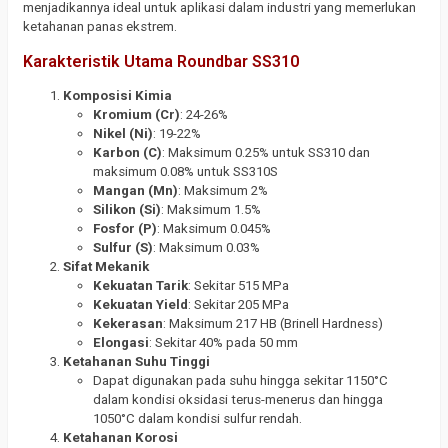
menjadikannya ideal untuk aplikasi dalam industri yang memerlukan
ketahanan panas ekstrem.
Karakteristik Utama Roundbar SS310
Komposisi Kimia
Kromium (Cr)
: 24-26%
Nikel (Ni)
: 19-22%
Karbon (C)
: Maksimum 0.25% untuk SS310 dan
maksimum 0.08% untuk SS310S
Mangan (Mn)
: Maksimum 2%
Silikon (Si)
: Maksimum 1.5%
Fosfor (P)
: Maksimum 0.045%
Sulfur (S)
: Maksimum 0.03%
Sifat Mekanik
Kekuatan Tarik
: Sekitar 515 MPa
Kekuatan Yield
: Sekitar 205 MPa
Kekerasan
: Maksimum 217 HB (Brinell Hardness)
Elongasi
: Sekitar 40% pada 50 mm
Ketahanan Suhu Tinggi
Dapat digunakan pada suhu hingga sekitar 1150°C
dalam kondisi oksidasi terus-menerus dan hingga
1050°C dalam kondisi sulfur rendah.
Ketahanan Korosi