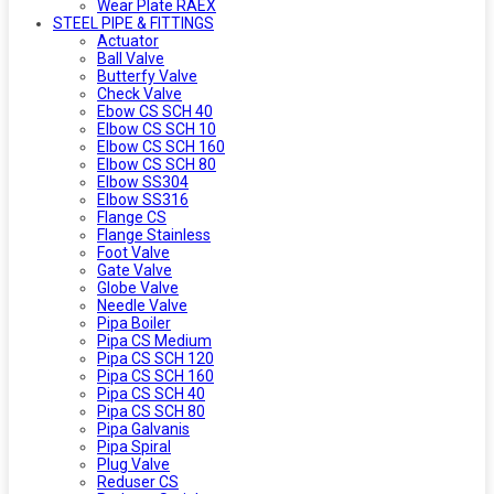
Wear Plate RAEX
STEEL PIPE & FITTINGS
Actuator
Ball Valve
Butterfy Valve
Check Valve
Ebow CS SCH 40
Elbow CS SCH 10
Elbow CS SCH 160
Elbow CS SCH 80
Elbow SS304
Elbow SS316
Flange CS
Flange Stainless
Foot Valve
Gate Valve
Globe Valve
Needle Valve
Pipa Boiler
Pipa CS Medium
Pipa CS SCH 120
Pipa CS SCH 160
Pipa CS SCH 40
Pipa CS SCH 80
Pipa Galvanis
Pipa Spiral
Plug Valve
Reduser CS