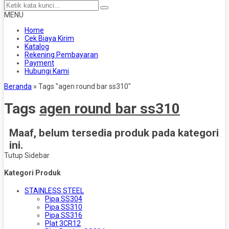
MENU
Home
Cek Biaya Kirim
Katalog
Rekening Pembayaran
Payment
Hubungi Kami
Beranda
»
Tags "agen round bar ss310"
Tags
agen round bar ss310
Maaf, belum tersedia produk pada kategori
ini.
Tutup Sidebar
Kategori Produk
STAINLESS STEEL
Pipa SS304
Pipa SS310
Pipa SS316
Plat 3CR12