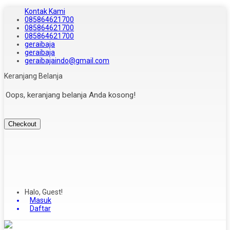
Kontak Kami
085864621700
085864621700
085864621700
geraibaja
geraibaja
geraibajaindo@gmail.com
Keranjang Belanja
Oops, keranjang belanja Anda kosong!
Checkout
Halo, Guest!
Masuk
Daftar