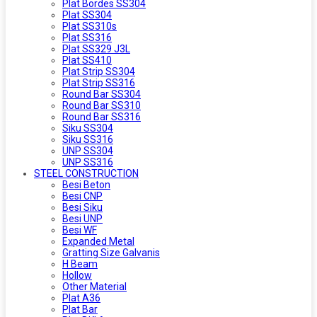
Plat Bordes SS304
Plat SS304
Plat SS310s
Plat SS316
Plat SS329 J3L
Plat SS410
Plat Strip SS304
Plat Strip SS316
Round Bar SS304
Round Bar SS310
Round Bar SS316
Siku SS304
Siku SS316
UNP SS304
UNP SS316
STEEL CONSTRUCTION
Besi Beton
Besi CNP
Besi Siku
Besi UNP
Besi WF
Expanded Metal
Gratting Size Galvanis
H Beam
Hollow
Other Material
Plat A36
Plat Bar