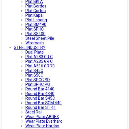
Plat BKI A
Plat Bordes
Plat Corten
Plat Kapal
Plat Lobang
Plat SM490
Plat SPHC
Plat SS400
Steel Sheet Pile
Wiremesh
STEEL INDUSTRY
Dual Plate
Plat A283 GR C
Plat A285 GR C
Plat A516 GR 70
Plat S45C
Plat S50C
Plat SPCC SD
Plat SPHC PO
Round Bar 4140
Round Bar 4340
Round Bar S45C
Round Bar SCM 440
Round Bar ST 41
Steel Rail
Wear Plate ABREX
Wear Plate Everhard
Wear Plate Hardox