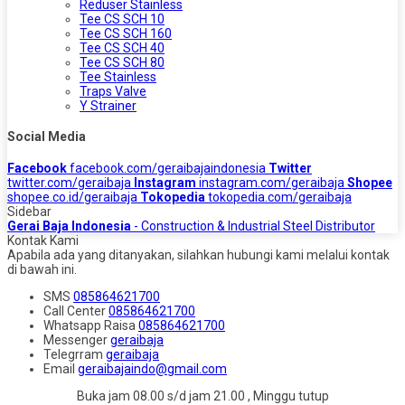
Reduser Stainless
Tee CS SCH 10
Tee CS SCH 160
Tee CS SCH 40
Tee CS SCH 80
Tee Stainless
Traps Valve
Y Strainer
Social Media
Facebook
facebook.com/geraibajaindonesia
Twitter
twitter.com/geraibaja
Instagram
instagram.com/geraibaja
Shopee
shopee.co.id/geraibaja
Tokopedia
tokopedia.com/geraibaja
Sidebar
Gerai Baja Indonesia
- Construction & Industrial Steel Distributor
Kontak Kami
Apabila ada yang ditanyakan, silahkan hubungi kami melalui kontak
di bawah ini.
SMS
085864621700
Call Center
085864621700
Whatsapp
Raisa
085864621700
Messenger
geraibaja
Telegrram
geraibaja
Email
geraibajaindo@gmail.com
Buka jam 08.00 s/d jam 21.00 , Minggu tutup