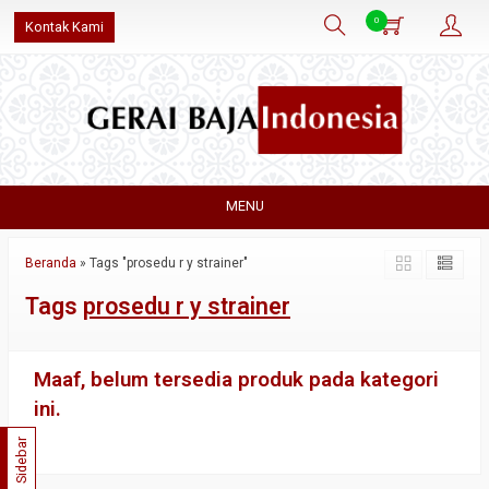
0
Kontak Kami
MENU
Beranda
»
Tags "prosedu r y strainer"
Tags
prosedu r y strainer
Maaf, belum tersedia produk pada kategori
ini.
Sidebar