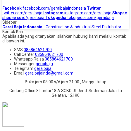
Facebook
facebook.com/geraibajaindonesia
Twitter
twitter.com/geraibaja
Instagram
instagram.com/geraibaja
Shopee
shopee.co.id/geraibaja
Tokopedia
tokopedia.com/geraibaja
Sidebar
Gerai Baja Indonesia
- Construction & Industrial Steel Distributor
Kontak Kami
Apabila ada yang ditanyakan, silahkan hubungi kami melalui kontak
di bawah ini.
SMS
085864621700
Call Center
085864621700
Whatsapp
Raisa
085864621700
Messenger
geraibaja
Telegrram
geraibaja
Email
geraibajaindo@gmail.com
Buka jam 08.00 s/d jam 21.00 , Minggu tutup
Gedung Office 8 Lantai 18 A SCBD Jl. Jend. Sudirman Jakarta
Selatan, 12190