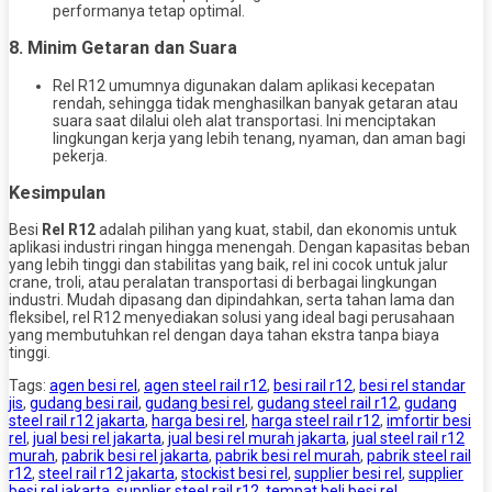
performanya tetap optimal.
8.
Minim Getaran dan Suara
Rel R12 umumnya digunakan dalam aplikasi kecepatan
rendah, sehingga tidak menghasilkan banyak getaran atau
suara saat dilalui oleh alat transportasi. Ini menciptakan
lingkungan kerja yang lebih tenang, nyaman, dan aman bagi
pekerja.
Kesimpulan
Besi
Rel R12
adalah pilihan yang kuat, stabil, dan ekonomis untuk
aplikasi industri ringan hingga menengah. Dengan kapasitas beban
yang lebih tinggi dan stabilitas yang baik, rel ini cocok untuk jalur
crane, troli, atau peralatan transportasi di berbagai lingkungan
industri. Mudah dipasang dan dipindahkan, serta tahan lama dan
fleksibel, rel R12 menyediakan solusi yang ideal bagi perusahaan
yang membutuhkan rel dengan daya tahan ekstra tanpa biaya
tinggi.
Tags:
agen besi rel
,
agen steel rail r12
,
besi rail r12
,
besi rel standar
jis
,
gudang besi rail
,
gudang besi rel
,
gudang steel rail r12
,
gudang
steel rail r12 jakarta
,
harga besi rel
,
harga steel rail r12
,
imfortir besi
rel
,
jual besi rel jakarta
,
jual besi rel murah jakarta
,
jual steel rail r12
murah
,
pabrik besi rel jakarta
,
pabrik besi rel murah
,
pabrik steel rail
r12
,
steel rail r12 jakarta
,
stockist besi rel
,
supplier besi rel
,
supplier
besi rel jakarta
,
supplier steel rail r12
,
tempat beli besi rel