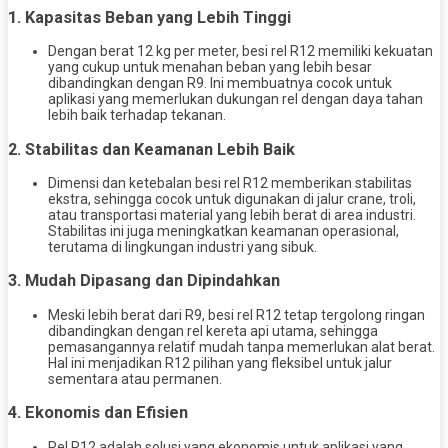
1.
Kapasitas Beban yang Lebih Tinggi
Dengan berat 12 kg per meter, besi rel R12 memiliki kekuatan
yang cukup untuk menahan beban yang lebih besar
dibandingkan dengan R9. Ini membuatnya cocok untuk
aplikasi yang memerlukan dukungan rel dengan daya tahan
lebih baik terhadap tekanan.
2.
Stabilitas dan Keamanan Lebih Baik
Dimensi dan ketebalan besi rel R12 memberikan stabilitas
ekstra, sehingga cocok untuk digunakan di jalur crane, troli,
atau transportasi material yang lebih berat di area industri.
Stabilitas ini juga meningkatkan keamanan operasional,
terutama di lingkungan industri yang sibuk.
3.
Mudah Dipasang dan Dipindahkan
Meski lebih berat dari R9, besi rel R12 tetap tergolong ringan
dibandingkan dengan rel kereta api utama, sehingga
pemasangannya relatif mudah tanpa memerlukan alat berat.
Hal ini menjadikan R12 pilihan yang fleksibel untuk jalur
sementara atau permanen.
4.
Ekonomis dan Efisien
Rel R12 adalah solusi yang ekonomis untuk aplikasi yang