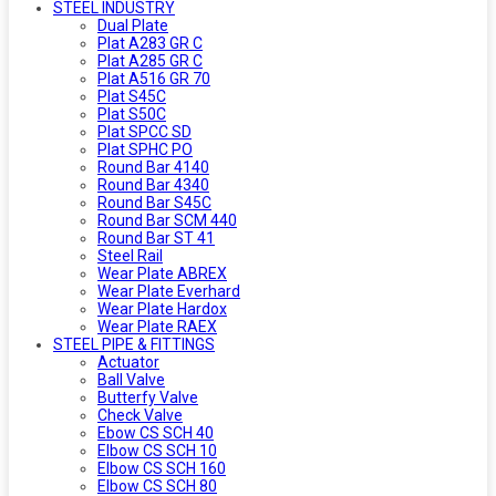
STEEL INDUSTRY
Dual Plate
Plat A283 GR C
Plat A285 GR C
Plat A516 GR 70
Plat S45C
Plat S50C
Plat SPCC SD
Plat SPHC PO
Round Bar 4140
Round Bar 4340
Round Bar S45C
Round Bar SCM 440
Round Bar ST 41
Steel Rail
Wear Plate ABREX
Wear Plate Everhard
Wear Plate Hardox
Wear Plate RAEX
STEEL PIPE & FITTINGS
Actuator
Ball Valve
Butterfy Valve
Check Valve
Ebow CS SCH 40
Elbow CS SCH 10
Elbow CS SCH 160
Elbow CS SCH 80