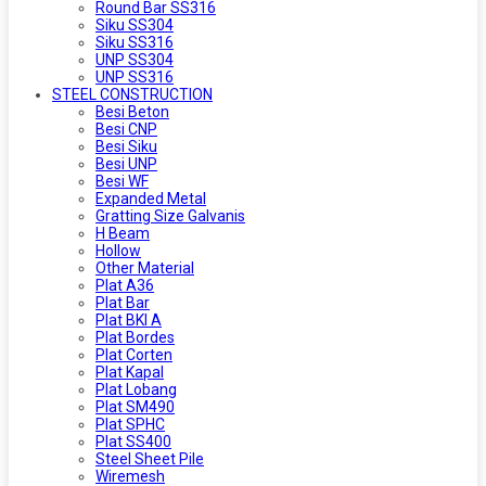
Round Bar SS316
Siku SS304
Siku SS316
UNP SS304
UNP SS316
STEEL CONSTRUCTION
Besi Beton
Besi CNP
Besi Siku
Besi UNP
Besi WF
Expanded Metal
Gratting Size Galvanis
H Beam
Hollow
Other Material
Plat A36
Plat Bar
Plat BKI A
Plat Bordes
Plat Corten
Plat Kapal
Plat Lobang
Plat SM490
Plat SPHC
Plat SS400
Steel Sheet Pile
Wiremesh