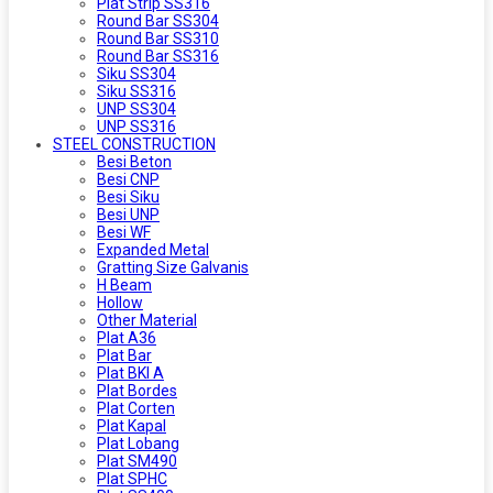
Plat Strip SS316
Round Bar SS304
Round Bar SS310
Round Bar SS316
Siku SS304
Siku SS316
UNP SS304
UNP SS316
STEEL CONSTRUCTION
Besi Beton
Besi CNP
Besi Siku
Besi UNP
Besi WF
Expanded Metal
Gratting Size Galvanis
H Beam
Hollow
Other Material
Plat A36
Plat Bar
Plat BKI A
Plat Bordes
Plat Corten
Plat Kapal
Plat Lobang
Plat SM490
Plat SPHC