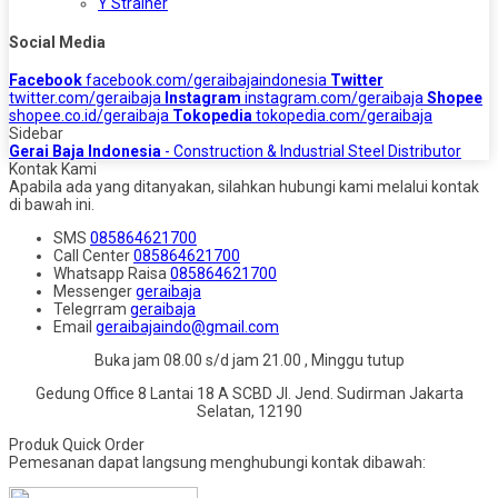
Y Strainer
Social Media
Facebook
facebook.com/geraibajaindonesia
Twitter
twitter.com/geraibaja
Instagram
instagram.com/geraibaja
Shopee
shopee.co.id/geraibaja
Tokopedia
tokopedia.com/geraibaja
Sidebar
Gerai Baja Indonesia
- Construction & Industrial Steel Distributor
Kontak Kami
Apabila ada yang ditanyakan, silahkan hubungi kami melalui kontak
di bawah ini.
SMS
085864621700
Call Center
085864621700
Whatsapp
Raisa
085864621700
Messenger
geraibaja
Telegrram
geraibaja
Email
geraibajaindo@gmail.com
Buka jam 08.00 s/d jam 21.00 , Minggu tutup
Gedung Office 8 Lantai 18 A SCBD Jl. Jend. Sudirman Jakarta
Selatan, 12190
Produk Quick Order
Pemesanan dapat langsung menghubungi kontak dibawah: