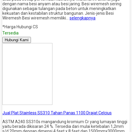
dengan nama besi anyam atau besi jaring. Besi wiremesh sering
digunakan sebagai tulangan pada beton untuk meningkatkan
kekuatan dan kestabilan struktur bangunan. Jenis-jenis Besi
Wiremesh Besi wiremesh memiliki…
selengkapnya
*Harga Hubungi CS
Tersedia
Hubungi Kami
Jual Plat Stainless SS310 Tahan Panas 1100 Drajat Celcius
ASTM A240 SS310s mangandung kromium Cr yang lumayan tinggi
yaitu berada dikisaran 24 %. Tersedia dari mulai ketebalan 1,2mm
s/d 20mm dengan dimensi 4 feet x 8 feet dan 1500mmx3000mm