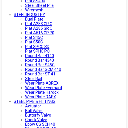
Plat SS400
Steel Sheet Pile
Wiremesh
STEEL INDUSTRY
Dual Plate
Plat A283 GR C
Plat A285 GR C
Plat A516 GR 70
Plat S45C
Plat S50C
Plat SPCC SD
Plat SPHC PO
Round Bar 4140
Round Bar 4340
Round Bar S45C
Round Bar SCM 440
Round Bar ST 41
Steel Rail
Wear Plate ABREX
Wear Plate Everhard
Wear Plate Hardox
Wear Plate RAEX
STEEL PIPE & FITTINGS
Actuator
Ball Valve
Butterfy Valve
Check Valve
Ebow CS SCH 40