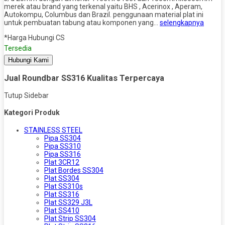
merek atau brand yang terkenal yaitu BHS , Acerinox , Aperam,
Autokompu, Columbus dan Brazil. penggunaan material plat ini
untuk pembuatan tabung atau komponen yang…
selengkapnya
*Harga Hubungi CS
Tersedia
Hubungi Kami
Jual Roundbar SS316 Kualitas Terpercaya
Tutup Sidebar
Kategori Produk
STAINLESS STEEL
Pipa SS304
Pipa SS310
Pipa SS316
Plat 3CR12
Plat Bordes SS304
Plat SS304
Plat SS310s
Plat SS316
Plat SS329 J3L
Plat SS410
Plat Strip SS304