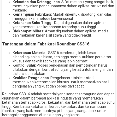
Kekuatan dan Ketangguhan
: Sifat mekanik yang sangat baik,
memungkinkan penggunaannya dalam aplikasi struktural dan
mekanik.
Kemampuan Fabrikasi
: Mudah dibentuk, dipotong, dan dilas
menggunakan metode konvensional.
Ketahanan Suhu Tinggi
: Dapat digunakan dalam aplikasi
yang memerlukan ketahanan terhadap suhu tinggi.
Biokompatibilitas
: Aman digunakan dalam aplikasi medis
dan makanan karena sifatnya yang tidak reaktif.
Tantangan dalam Fabrikasi Roundbar SS316
Kekerasan Material
: SS316 cenderung lebih keras
dibandingkan baja biasa, sehingga membutuhkan peralatan
khusus dan teknik fabrikasi yang lebih cermat.
Kontrol Suhu
: Proses pengelasan dan pemotongan harus
dilakukan dengan kontrol suhu yang ketat untuk menghindari
distorsi dan retakan.
Keahlian Pengelasan
: Pengelasan stainless steel
memerlukan keterampilan khusus untuk memastikan hasil
pengelasan yang kuat dan bebas dari cacat.
Roundbar SS316 adalah material yang sangat serbaguna dan dapat
digunakan dalam berbagai aplikasi industri yang memerlukan
ketahanan terhadap korosi, kekuatan, dan ketahanan terhadap suhu
tinggi. Kombinasi ketahanan korosi, kekuatan, dan kemampuan
fabrikasi yang baik membuatnya pilihan yang sangat baik untuk
berbagai penggunaan di lingkungan yang keras