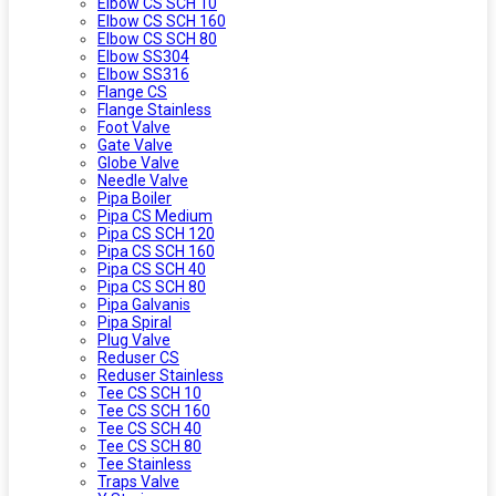
Elbow CS SCH 10
Elbow CS SCH 160
Elbow CS SCH 80
Elbow SS304
Elbow SS316
Flange CS
Flange Stainless
Foot Valve
Gate Valve
Globe Valve
Needle Valve
Pipa Boiler
Pipa CS Medium
Pipa CS SCH 120
Pipa CS SCH 160
Pipa CS SCH 40
Pipa CS SCH 80
Pipa Galvanis
Pipa Spiral
Plug Valve
Reduser CS
Reduser Stainless
Tee CS SCH 10
Tee CS SCH 160
Tee CS SCH 40
Tee CS SCH 80
Tee Stainless
Traps Valve