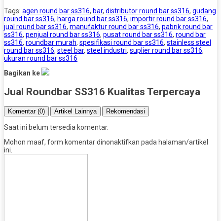
Tags:
agen round bar ss316
,
bar
,
distributor round bar ss316
,
gudang
round bar ss316
,
harga round bar ss316
,
importir round bar ss316
,
jual round bar ss316
,
manufaktur round bar ss316
,
pabrik round bar
ss316
,
penjual round bar ss316
,
pusat round bar ss316
,
round bar
ss316
,
roundbar murah
,
spesifikasi round bar ss316
,
stainless steel
round bar ss316
,
steel bar
,
steel industri
,
suplier round bar ss316
,
ukuran round bar ss316
Bagikan ke
Jual Roundbar SS316 Kualitas Terpercaya
Komentar (0)
Artikel Lainnya
Rekomendasi
Saat ini belum tersedia komentar.
Mohon maaf, form komentar dinonaktifkan pada halaman/artikel
ini.