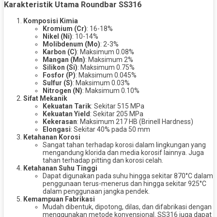
Karakteristik Utama Roundbar SS316
Komposisi Kimia
Kromium (Cr)
: 16-18%
Nikel (Ni)
: 10-14%
Molibdenum (Mo)
: 2-3%
Karbon (C)
: Maksimum 0.08%
Mangan (Mn)
: Maksimum 2%
Silikon (Si)
: Maksimum 0.75%
Fosfor (P)
: Maksimum 0.045%
Sulfur (S)
: Maksimum 0.03%
Nitrogen (N)
: Maksimum 0.10%
Sifat Mekanik
Kekuatan Tarik
: Sekitar 515 MPa
Kekuatan Yield
: Sekitar 205 MPa
Kekerasan
: Maksimum 217 HB (Brinell Hardness)
Elongasi
: Sekitar 40% pada 50 mm
Ketahanan Korosi
Sangat tahan terhadap korosi dalam lingkungan yang
mengandung klorida dan media korosif lainnya. Juga
tahan terhadap pitting dan korosi celah.
Ketahanan Suhu Tinggi
Dapat digunakan pada suhu hingga sekitar 870°C dalam
penggunaan terus-menerus dan hingga sekitar 925°C
dalam penggunaan jangka pendek.
Kemampuan Fabrikasi
Mudah dibentuk, dipotong, dilas, dan difabrikasi dengan
menggunakan metode konvensional. SS316 juga dapat