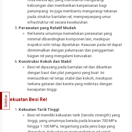
kebisingan dan memberikan kenyamanan bagi
penumpang. Ini juga membantu mengurangi tekanan
pada struktur bantalan rel, memperpanjang umur
infrastruktur rel secara keseluruhan.
Perawatan yang Relatif Mudah
:
Rel kereta umumnya memerlukan perawatan yang
minimal dibandingkan komponen lain, meskipun
inspeksi rutin tetap diperlukan. Keausan pada rel dapat
diminimalkan dengan pelumasan dan penggantian
bagian rel yang mengalami kerusakan.
Konstruksi Kokoh dan Stabil
:
Besi rel dipasang pada bantalan rel dan dikaitkan
dengan baut dan plat pengunci yang kuat. Ini
memastikan rel tetap stabil dan kokoh, meskipun
terkena getaran dari kereta yang melintas dengan
kecepatan tinggi.
Sidebar
Kekuatan Besi Rel
Kekuatan Tarik Tinggi
:
Besi rel memiliki kekuatan tarik (tensile strength) yang
tinggi, yang umumnya berada pada kisaran 700 MPa
hingga 1.100 MPa, tergantung pada jenis baja yang
digunakan. Kekuatan ini memungkinkan rel untuk