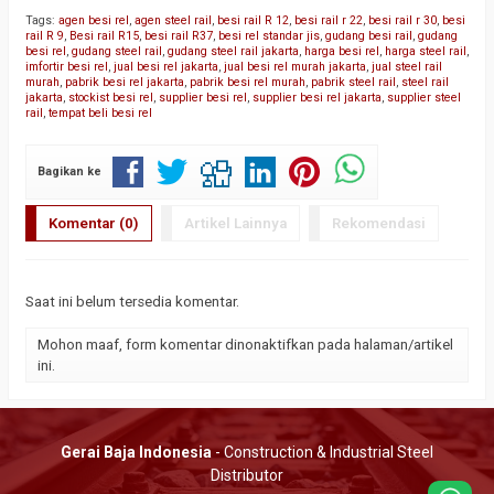
Tags:
agen besi rel
,
agen steel rail
,
besi rail R 12
,
besi rail r 22
,
besi rail r 30
,
besi
rail R 9
,
Besi rail R15
,
besi rail R37
,
besi rel standar jis
,
gudang besi rail
,
gudang
besi rel
,
gudang steel rail
,
gudang steel rail jakarta
,
harga besi rel
,
harga steel rail
,
imfortir besi rel
,
jual besi rel jakarta
,
jual besi rel murah jakarta
,
jual steel rail
murah
,
pabrik besi rel jakarta
,
pabrik besi rel murah
,
pabrik steel rail
,
steel rail
jakarta
,
stockist besi rel
,
supplier besi rel
,
supplier besi rel jakarta
,
supplier steel
rail
,
tempat beli besi rel
Bagikan ke
Komentar (0)
Artikel Lainnya
Rekomendasi
Saat ini belum tersedia komentar.
Mohon maaf, form komentar dinonaktifkan pada halaman/artikel
ini.
Gerai Baja Indonesia
- Construction & Industrial Steel
Distributor