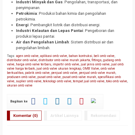
Industri Minyak dan Gas
: Pengolahan, transportasi, dan
penyimpanan.
Petrokimia
: Produksi bahan kimia dan pengolahan
petrokimia.
Energi
: Pembangkit listrik dan distribusi energi.
Industri Kelautan dan Lepas Pantai
: Pengeboran dan
produksi lepas pantai.
Air dan Pengolahan Limbah
: Sistem distribusi air dan
pengolahan limbah.
Tags:
agen omb valve
,
aplikasi omb valve
,
bahan kontruksi
,
beli omb valve
,
distributor omb valve
,
distributor omb valve murah jakarta
,
fittings
,
gudang omb
valve
,
harga omb valve terbaru
,
importir omb valve
,
jual jenis omb valve
,
jual omb
valve harga terbaik
,
jual omb valve ukuran lengkap
,
OMB Valve
,
omb valve
berkualitas
,
pabrik omb valve
,
penjual omb valve
,
penjual omb valve murah
,
produsen omb valve
,
pusat omb valve
,
pusat omb valve murah
,
spesifikasi omb
valve
,
suplier omb valve
,
teknologi omb valve
,
tempat jual omb valve
,
toko omb valve
,
ukuran omb valve
Bagikan ke
Komentar (0)
Artikel Lainnya
Rekomendasi