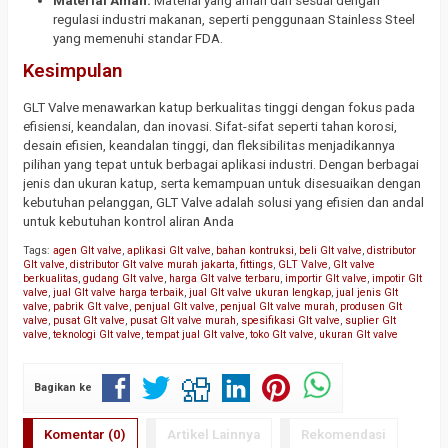
Material Aman:
Material yang aman dan sesuai dengan
regulasi industri makanan, seperti penggunaan Stainless Steel
yang memenuhi standar FDA.
Kesimpulan
GLT Valve menawarkan katup berkualitas tinggi dengan fokus pada
efisiensi, keandalan, dan inovasi. Sifat-sifat seperti tahan korosi,
desain efisien, keandalan tinggi, dan fleksibilitas menjadikannya
pilihan yang tepat untuk berbagai aplikasi industri. Dengan berbagai
jenis dan ukuran katup, serta kemampuan untuk disesuaikan dengan
kebutuhan pelanggan, GLT Valve adalah solusi yang efisien dan andal
untuk kebutuhan kontrol aliran Anda
Tags:
agen Glt valve
,
aplikasi Glt valve
,
bahan kontruksi
,
beli Glt valve
,
distributor
Glt valve
,
distributor Glt valve murah jakarta
,
fittings
,
GLT Valve
,
Glt valve
berkualitas
,
gudang Glt valve
,
harga Glt valve terbaru
,
importir Glt valve
,
impotir Glt
valve
,
jual Glt valve harga terbaik
,
jual Glt valve ukuran lengkap
,
jual jenis Glt
valve
,
pabrik Glt valve
,
penjual Glt valve
,
penjual Glt valve murah
,
produsen Glt
valve
,
pusat Glt valve
,
pusat Glt valve murah
,
spesifikasi Glt valve
,
suplier Glt
valve
,
teknologi Glt valve
,
tempat jual Glt valve
,
toko Glt valve
,
ukuran Glt valve
Bagikan ke
Komentar (0)
Artikel Lainnya
Rekomendasi