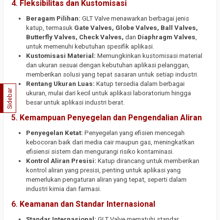
4.
Fleksibilitas dan Kustomisasi
Beragam Pilihan:
GLT Valve menawarkan berbagai jenis
katup, termasuk
Gate Valves, Globe Valves, Ball Valves,
Butterfly Valves, Check Valves,
dan
Diaphragm Valves
,
untuk memenuhi kebutuhan spesifik aplikasi.
Kustomisasi Material:
Memungkinkan kustomisasi material
dan ukuran sesuai dengan kebutuhan aplikasi pelanggan,
memberikan solusi yang tepat sasaran untuk setiap industri.
Rentang Ukuran Luas:
Katup tersedia dalam berbagai
Sidebar
ukuran, mulai dari kecil untuk aplikasi laboratorium hingga
besar untuk aplikasi industri berat.
5.
Kemampuan Penyegelan dan Pengendalian Aliran
Penyegelan Ketat:
Penyegelan yang efisien mencegah
kebocoran baik dari media cair maupun gas, meningkatkan
efisiensi sistem dan mengurangi risiko kontaminasi.
Kontrol Aliran Presisi:
Katup dirancang untuk memberikan
kontrol aliran yang presisi, penting untuk aplikasi yang
memerlukan pengaturan aliran yang tepat, seperti dalam
industri kimia dan farmasi.
6.
Keamanan dan Standar Internasional
Standar Internasional:
GLT Valve mematuhi standar