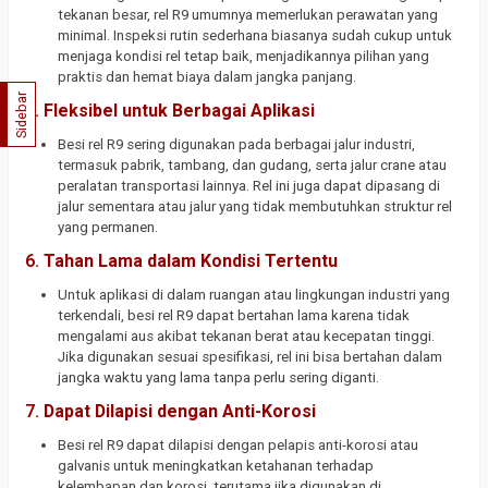
tekanan besar, rel R9 umumnya memerlukan perawatan yang
minimal. Inspeksi rutin sederhana biasanya sudah cukup untuk
menjaga kondisi rel tetap baik, menjadikannya pilihan yang
praktis dan hemat biaya dalam jangka panjang.
Sidebar
5.
Fleksibel untuk Berbagai Aplikasi
Besi rel R9 sering digunakan pada berbagai jalur industri,
termasuk pabrik, tambang, dan gudang, serta jalur crane atau
peralatan transportasi lainnya. Rel ini juga dapat dipasang di
jalur sementara atau jalur yang tidak membutuhkan struktur rel
yang permanen.
6.
Tahan Lama dalam Kondisi Tertentu
Untuk aplikasi di dalam ruangan atau lingkungan industri yang
terkendali, besi rel R9 dapat bertahan lama karena tidak
mengalami aus akibat tekanan berat atau kecepatan tinggi.
Jika digunakan sesuai spesifikasi, rel ini bisa bertahan dalam
jangka waktu yang lama tanpa perlu sering diganti.
7.
Dapat Dilapisi dengan Anti-Korosi
Besi rel R9 dapat dilapisi dengan pelapis anti-korosi atau
galvanis untuk meningkatkan ketahanan terhadap
kelembapan dan korosi, terutama jika digunakan di