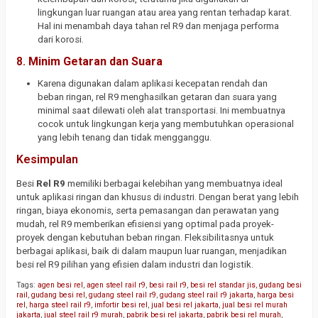
lingkungan luar ruangan atau area yang rentan terhadap karat.
Hal ini menambah daya tahan rel R9 dan menjaga performa
dari korosi.
8.
Minim Getaran dan Suara
Karena digunakan dalam aplikasi kecepatan rendah dan
beban ringan, rel R9 menghasilkan getaran dan suara yang
minimal saat dilewati oleh alat transportasi. Ini membuatnya
cocok untuk lingkungan kerja yang membutuhkan operasional
yang lebih tenang dan tidak mengganggu.
Kesimpulan
Besi
Rel R9
memiliki berbagai kelebihan yang membuatnya ideal
untuk aplikasi ringan dan khusus di industri. Dengan berat yang lebih
ringan, biaya ekonomis, serta pemasangan dan perawatan yang
mudah, rel R9 memberikan efisiensi yang optimal pada proyek-
proyek dengan kebutuhan beban ringan. Fleksibilitasnya untuk
berbagai aplikasi, baik di dalam maupun luar ruangan, menjadikan
besi rel R9 pilihan yang efisien dalam industri dan logistik.
Tags:
agen besi rel
,
agen steel rail r9
,
besi rail r9
,
besi rel standar jis
,
gudang besi
rail
,
gudang besi rel
,
gudang steel rail r9
,
gudang steel rail r9 jakarta
,
harga besi
rel
,
harga steel rail r9
,
imfortir besi rel
,
jual besi rel jakarta
,
jual besi rel murah
jakarta
,
jual steel rail r9 murah
,
pabrik besi rel jakarta
,
pabrik besi rel murah
,