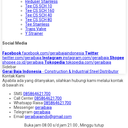
Reduser Stainless
Tee CS SCH 10
Tee CS SCH 160
Tee CS SCH 40
Tee CS SCH 80
Tee Stainless
Traps Valve
Y Strainer
Social Media
Facebook
facebook.com/geraibajaindonesia
Twitter
twitter.com/geraibaja
Instagram
instagram.com/geraibaja
Shopee
shopee.co.id/geraibaja
Tokopedia
tokopedia.com/geraibaja
Sidebar
Gerai Baja Indonesia
- Construction & Industrial Steel Distributor
Kontak Kami
Apabila ada yang ditanyakan, silahkan hubungi kami melalui kontak
di bawah ini.
SMS
085864621700
Call Center
085864621700
Whatsapp
Raisa
085864621700
Messenger
geraibaja
Telegrram
geraibaja
Email
geraibajaindo@gmail.com
Buka jam 08.00 s/d jam 21.00 , Minggu tutup