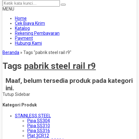
MENU
Home
Cek Biaya Kirim
Katalog
Rekening Pembayaran
Payment
Hubungi Kami
Beranda
»
Tags "pabrik steel rail r9"
Tags
pabrik steel rail r9
Maaf, belum tersedia produk pada kategori
ini.
Tutup Sidebar
Kategori Produk
STAINLESS STEEL
Pipa SS304
Pipa SS310
Pipa SS316
Plat 3CR12