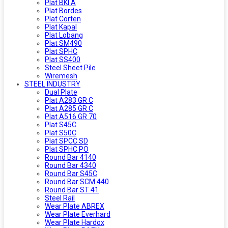
Plat BKI A
Plat Bordes
Plat Corten
Plat Kapal
Plat Lobang
Plat SM490
Plat SPHC
Plat SS400
Steel Sheet Pile
Wiremesh
STEEL INDUSTRY
Dual Plate
Plat A283 GR C
Plat A285 GR C
Plat A516 GR 70
Plat S45C
Plat S50C
Plat SPCC SD
Plat SPHC PO
Round Bar 4140
Round Bar 4340
Round Bar S45C
Round Bar SCM 440
Round Bar ST 41
Steel Rail
Wear Plate ABREX
Wear Plate Everhard
Wear Plate Hardox