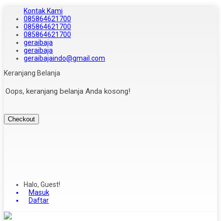
Kontak Kami
085864621700
085864621700
085864621700
geraibaja
geraibaja
geraibajaindo@gmail.com
Keranjang Belanja
Oops, keranjang belanja Anda kosong!
Checkout
Halo, Guest!
Masuk
Daftar