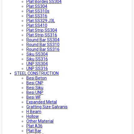
Plat Bordes SS304
Plat SS304
Plat SS310s
Plat SS316
Plat SS329 J3L
Plat SS410
Plat Strip SS304
Plat Strip SS316
Round Bar SS304
Round Bar SS310
Round Bar SS316
Siku SS304
Siku SS316
UNP SS304
UNP SS316
STEEL CONSTRUCTION
Besi Beton
Besi CNP
Besi Siku
Besi UNP
Besi WF
Expanded Metal
Gratting Size Galvanis
H Beam
Hollow
Other Material
Plat A36
Plat Bar