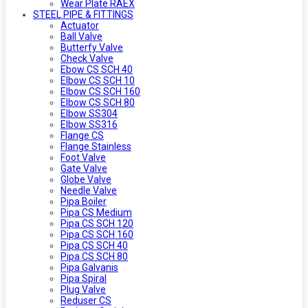
Wear Plate RAEX
STEEL PIPE & FITTINGS
Actuator
Ball Valve
Butterfy Valve
Check Valve
Ebow CS SCH 40
Elbow CS SCH 10
Elbow CS SCH 160
Elbow CS SCH 80
Elbow SS304
Elbow SS316
Flange CS
Flange Stainless
Foot Valve
Gate Valve
Globe Valve
Needle Valve
Pipa Boiler
Pipa CS Medium
Pipa CS SCH 120
Pipa CS SCH 160
Pipa CS SCH 40
Pipa CS SCH 80
Pipa Galvanis
Pipa Spiral
Plug Valve
Reduser CS