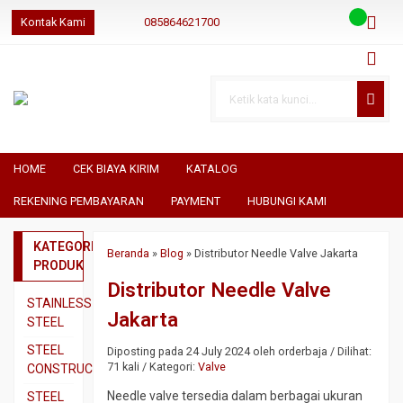
Kontak Kami
085864621700
085864621700
085864621700
geraibaja
geraibaja
geraibajaindo@gmail.com
HOME
CEK BIAYA KIRIM
KATALOG
REKENING PEMBAYARAN
PAYMENT
HUBUNGI KAMI
KATEGORI
Beranda
»
Blog
»
Distributor Needle Valve Jakarta
PRODUK
Distributor Needle Valve
STAINLESS
Jakarta
STEEL
Pipa
STEEL
Diposting pada 24 July 2024 oleh orderbaja / Dilihat:
SS304
71 kali / Kategori:
Valve
CONSTRUCTION
Pipa
Besi
Needle valve tersedia dalam berbagai ukuran
STEEL