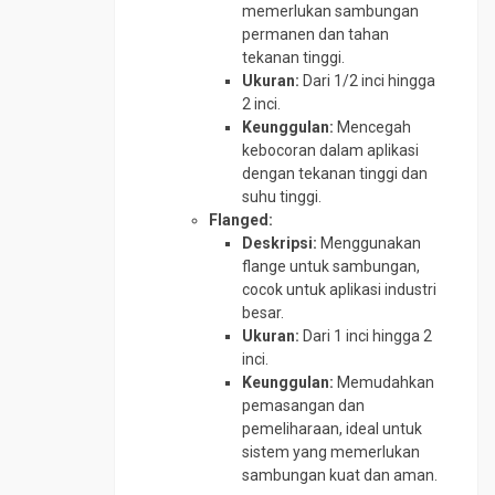
Tee
memerlukan sambungan
CS
permanen dan tahan
SCH
tekanan tinggi.
10
Ukuran:
Dari 1/2 inci hingga
2 inci.
Tee
Keunggulan:
Mencegah
CS
kebocoran dalam aplikasi
SCH
dengan tekanan tinggi dan
160
suhu tinggi.
Tee
Flanged:
CS
Deskripsi:
Menggunakan
SCH
flange untuk sambungan,
40
cocok untuk aplikasi industri
besar.
Tee
Ukuran:
Dari 1 inci hingga 2
CS
inci.
SCH
Keunggulan:
Memudahkan
80
pemasangan dan
Tee
pemeliharaan, ideal untuk
Stainless
sistem yang memerlukan
Traps
sambungan kuat dan aman.
Valve