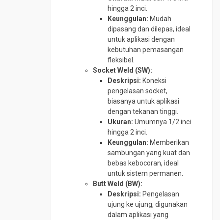
hingga 2 inci.
Pipa
Keunggulan:
Mudah
CS
dipasang dan dilepas, ideal
SCH
untuk aplikasi dengan
40
kebutuhan pemasangan
Pipa
fleksibel.
CS
Socket Weld (SW):
SCH
Deskripsi:
Koneksi
80
pengelasan socket,
Pipa
biasanya untuk aplikasi
Galvanis
dengan tekanan tinggi.
Ukuran:
Umumnya 1/2 inci
Pipa
hingga 2 inci.
Spiral
Keunggulan:
Memberikan
Plug
sambungan yang kuat dan
Valve
bebas kebocoran, ideal
untuk sistem permanen.
Reduser
Butt Weld (BW):
CS
Deskripsi:
Pengelasan
Reduser
ujung ke ujung, digunakan
Stainless
dalam aplikasi yang