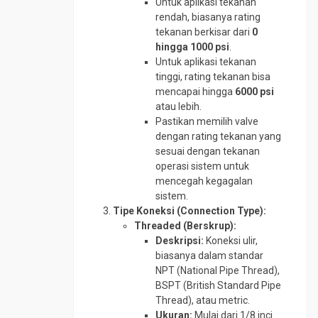
Untuk aplikasi tekanan
SS316
Plat
Gate
Round
rendah, biasanya rating
SPHC
Valve
UNP
Bar
tekanan berkisar dari
0
SS304
ST
Plat
Globe
hingga 1000 psi
.
41
SS400
Valve
Untuk aplikasi tekanan
UNP
tinggi, rating tekanan bisa
SS316
Steel
Steel
Needle
mencapai hingga
6000 psi
Rail
Sheet
Valve
atau lebih.
Pile
Wear
Pipa
Pastikan memilih valve
Plate
Wiremesh
Boiler
dengan rating tekanan yang
ABREX
sesuai dengan tekanan
Pipa
Wear
operasi sistem untuk
CS
Plate
mencegah kegagalan
Medium
Everhard
sistem.
Pipa
Tipe Koneksi (Connection Type):
Wear
CS
Threaded (Berskrup):
Plate
SCH
Deskripsi:
Koneksi ulir,
Hardox
120
biasanya dalam standar
Wear
Pipa
NPT (National Pipe Thread),
Plate
CS
BSPT (British Standard Pipe
RAEX
SCH
Thread), atau metric.
160
Ukuran:
Mulai dari 1/8 inci