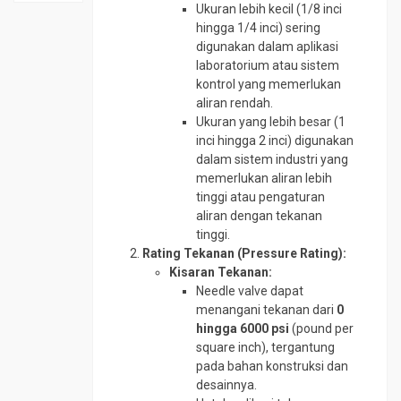
SS410
tokopedia.com/geraibaja
Ukuran lebih kecil (1/8 inci
Material
Plat
Elbow
Plat
hingga 1/4 inci) sering
SPCC
Plat
CS
Strip
digunakan dalam aplikasi
SD
A36
SCH
SS304
laboratorium atau sistem
Plat
Plat
160
kontrol yang memerlukan
Plat
SPHC
Bar
aliran rendah.
Elbow
Strip
PO
Ukuran yang lebih besar (1
Plat
CS
SS316
inci hingga 2 inci) digunakan
Round
BKI
SCH
Round
dalam sistem industri yang
Bar
A
80
Bar
memerlukan aliran lebih
4140
Plat
Elbow
SS304
tinggi atau pengaturan
Round
Bordes
SS304
aliran dengan tekanan
Round
Bar
Plat
tinggi.
Elbow
Bar
4340
Corten
Rating Tekanan (Pressure Rating):
SS316
SS310
Round
Kisaran Tekanan:
Plat
Flange
Round
Bar
Needle valve dapat
Kapal
CS
Bar
S45C
menangani tekanan dari
0
SS316
Plat
Flange
hingga 6000 psi
(pound per
Round
Lobang
Stainless
Siku
square inch), tergantung
Bar
SS304
pada bahan konstruksi dan
Plat
Foot
SCM
desainnya.
SM490
Valve
Siku
440