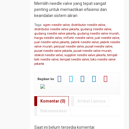
Memilih needle valve yang tepat sangat
penting untuk memastikan efisiensi dan
keandalan sistem aliran
Tags:
agen needle valve
,
distributor needle valve
,
distributor needle valve jakarta
,
gudang needle valve
,
gudang needle valve jakarta
,
gudang needle valve murah
,
harga needle valve
,
imfortir needle valve
,
jual needle valve
,
jual needle valve jakarta
,
pabrik needle valve
,
pabrik needle
valve murah
,
penjual needle valve
,
pusat needle valve
,
pusat needle valve jakarta
,
pusat needle valve murah
,
stokist needle valve
,
supplier needle valve jakarta
,
tempat
beli needle valve
,
tempat needle valve
,
toko needle valve
jakarta
Bagikan ke
Komentar (0)
Artikel Lainnya
Rekomendasi
Saat ini belum tersedia komentar.