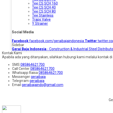
Tee CS SCH 160
Tee CS SCH 40
Tee CS SCH 80
Tee Stainless
Traps Valve
Y Strainer
Social Media
Facebook
facebook.com/geraibajaindonesia
Twitter
twitter.c
Sidebar
Gerai Baja Indonesia
- Construction & Industrial Steel Distributo
Kontak Kami
Apabila ada yang ditanyakan, silahkan hubungi kami melalui kontak di 
SMS
085864621700
Call Center
085864621700
Whatsapp
Raisa
085864621700
Messenger
geraibaja
Telegrram
geraibaja
Email
geraibajaindo@gmail.com
Ge