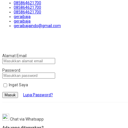
085864621700
085864621700
085864621700
geraibaja
geraibaja
geraibajaindo@gmail.com
Alamat Email
Password
Ingat Saya
Lupa Password?
Masuk
Chat via Whatsapp
Ada yang ditanyakan?