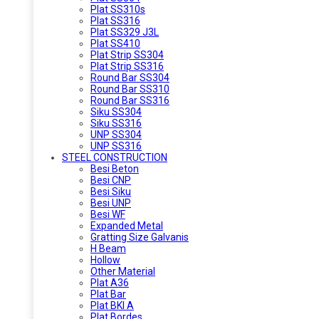
Plat SS310s
Plat SS316
Plat SS329 J3L
Plat SS410
Plat Strip SS304
Plat Strip SS316
Round Bar SS304
Round Bar SS310
Round Bar SS316
Siku SS304
Siku SS316
UNP SS304
UNP SS316
STEEL CONSTRUCTION
Besi Beton
Besi CNP
Besi Siku
Besi UNP
Besi WF
Expanded Metal
Gratting Size Galvanis
H Beam
Hollow
Other Material
Plat A36
Plat Bar
Plat BKI A
Plat Bordes