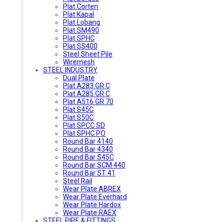
Plat Corten
Plat Kapal
Plat Lobang
Plat SM490
Plat SPHC
Plat SS400
Steel Sheet Pile
Wiremesh
STEEL INDUSTRY
Dual Plate
Plat A283 GR C
Plat A285 GR C
Plat A516 GR 70
Plat S45C
Plat S50C
Plat SPCC SD
Plat SPHC PO
Round Bar 4140
Round Bar 4340
Round Bar S45C
Round Bar SCM 440
Round Bar ST 41
Steel Rail
Wear Plate ABREX
Wear Plate Everhard
Wear Plate Hardox
Wear Plate RAEX
STEEL PIPE & FITTINGS