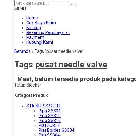
MENU
Home
Cek Biaya Kirim
Katalog
Rekening Pembayaran
Payment
Hubungi Kami
Beranda
»
Tags "pusat needle valve"
Tags
pusat needle valve
Maaf, belum tersedia produk pada kategor
Tutup Sidebar
Kategori Produk
STAINLESS STEEL
Pipa SS304
Pipa SS310
Pipa SS316
Plat 3CR12
Plat Bordes SS304
Plat SS304