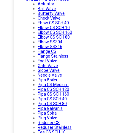
Actuator
Ball Valve
Butterfy Valve
Check Valve
Ebow CS SCH 40
Elbow CS SCH 10
Elbow CS SCH 160
Elbow CS SCH 80
Elbow SS304
Elbow SS316
Flange CS
Flange Stainless
Foot Valve
Gate Valve
Globe Valve
Needle Valve
Pipa Boiler
Pipa CS Medium
Pipa CS SCH 120
Pipa CS SCH 160
Pipa CS SCH 40
Pipa CS SCH 80
Pipa Galvanis
Pipa Spiral
Plug Valve
Reduser CS
Reduser Stainless
Tee CS SCH 10