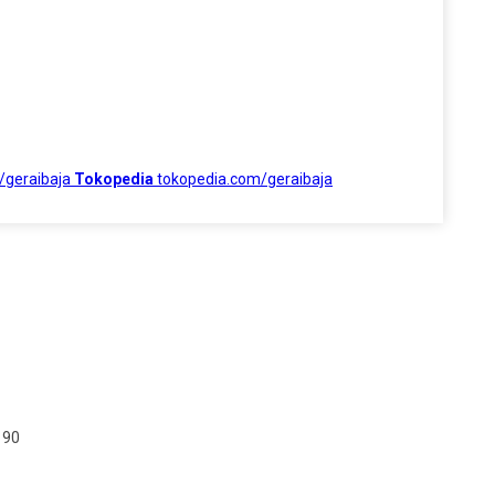
/geraibaja
Tokopedia
tokopedia.com/geraibaja
190