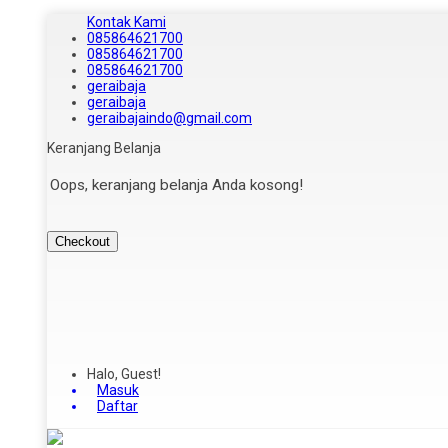
Kontak Kami
085864621700
085864621700
085864621700
geraibaja
geraibaja
geraibajaindo@gmail.com
Keranjang Belanja
Oops, keranjang belanja Anda kosong!
Checkout
Halo, Guest!
Masuk
Daftar