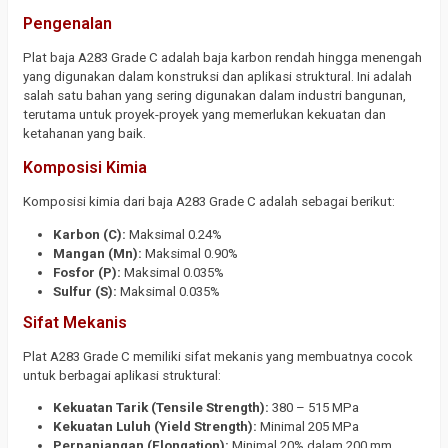
Pengenalan
Plat baja A283 Grade C adalah baja karbon rendah hingga menengah
yang digunakan dalam konstruksi dan aplikasi struktural. Ini adalah
salah satu bahan yang sering digunakan dalam industri bangunan,
terutama untuk proyek-proyek yang memerlukan kekuatan dan
ketahanan yang baik.
Komposisi Kimia
Komposisi kimia dari baja A283 Grade C adalah sebagai berikut:
Karbon (C):
Maksimal 0.24%
Mangan (Mn):
Maksimal 0.90%
Fosfor (P):
Maksimal 0.035%
Sulfur (S):
Maksimal 0.035%
Sifat Mekanis
Plat A283 Grade C memiliki sifat mekanis yang membuatnya cocok
untuk berbagai aplikasi struktural:
Kekuatan Tarik (Tensile Strength):
380 – 515 MPa
Kekuatan Luluh (Yield Strength):
Minimal 205 MPa
Perpanjangan (Elongation):
Minimal 20% dalam 200 mm