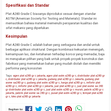
Spesifikasi dan Standar
Plat A283 Grade C biasanya diproduksi sesuai dengan standar
ASTM (American Society for Testing and Materials). Standar ini
memastikan bahwa material memenuhi persyaratan kualitas dan
sifat mekanis yang diperlukan.
Kesimpulan
Plat A283 Grade C adalah bahan yang serbaguna dan andal untuk
berbagai aplikasi struktural. Dengan kombinasi kekuatan menengah,
kemampuan las, dan ketahanan terhadap korosi yang memadai, baja
ini merupakan pilihan yang baik untuk proyek-proyek konstruksi dan
fabrikasi yang memerlukan bahan yang mudah diolah dan memiliki
performa yang konsisten
Tags:
agen plat a283 gr c jakarta
,
agen plat astm a283 gr c
,
distributor plat a283 gr
c
,
distributor plat a283 gr c jakarta
,
gudang plat a283 gr c Jakarta
,
gudang plat
asme sa283 gr c
,
gudang plat astm a283 gr c
,
harga plat a283 gr c
,
imfortir plat
a283 gr c
,
imfortir plat a283 gr c jakarta
,
jual plat a283 gr c
,
jual plat asme sa 283
gr distributor plat astm a283 gr c
,
jual plat astm a283 gr c murah
,
pabrik a283 gr c
jakarta
,
pabrik plat asme sa 283 gr c
,
pusat plat astm a283 gr c
,
tempat plat a283
gr c
,
toko plat a283 gr jakarta
Bagikan ke