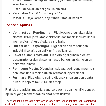
lebar bervariasi.
Pitch:
Disesuaikan dengan ukuran slot.
Ketebalan Plat:
0,5 mm hingga 10 mm.
Material:
Baja karbon, baja tahan karat, aluminium.
Contoh Aplikasi
Ventilasi dan Pendinginan:
Plat lobang digunakan dalam
sistem HVAC, peralatan elektronik, dan mesin industri untuk
memastikan sirkulasi udara yang baik.
Filtrasi dan Penyaringan:
Digunakan dalam saringan
industri, filter air, dan aplikasi filtrasi lainnya.
Dekorasi dan Arsitektur:
Plat lobang digunakan dalam
desain interior dan eksterior, fasad bangunan, dan elemen
dekoratif lainnya.
Pelindung Mesin:
Digunakan sebagai pelindung mesin dan
peralatan untuk memastikan keamanan operasional.
Furniture:
Plat lobang sering digunakan dalam pembuatan
furniture seperti rak, kursi, dan meja.
Plat lobang adalah material yang serbaguna dan memiliki banyak
aplikasi yang memanfaatkan sifat-sifat uniknya
Tags:
acoustic plate
,
agen plat lobang
,
agen plat lobang jakarta
,
beli plat lobang
,
costum hole
,
distributor plat lobang
,
distributor plat lobang murah jakarta
,
filter