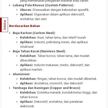
yang memerlukan pengaliran material atau cairan.
Lubang Pola Khusus (Custom Patterns):
Ukuran:
Disesuaikan dengan kebutuhan spesifik.
Aplikasi:
Digunakan dalam aplikasi dekoratif,
arsitektur, dan seni.
Sidebar
2.
Berdasarkan Bahan
Baja Karbon (Carbon Steel):
Kelebihan:
Kuat, tahan lama, dan relatif murah.
Aplikasi:
Industri, pelindung mesin, dan aplikasi
struktural.
Baja Tahan Karat (Stainless Steel):
Kelebihan:
Tahan korosi, tahan lama, dan mudah
dibersihkan.
Aplikasi:
Industri makanan, medis, dekoratif, dan
aplikasi maritim.
Aluminium:
Kelebihan:
Ringan, tahan korosi, dan mudah dibentuk.
Aplikasi:
Arsitektur, otomotif, dan dekoratif.
Tembaga dan Kuningan (Copper and Brass):
Kelebihan:
Estetika menarik, konduktivitas tinggi, dan
tahan korosi.
Aplikasi:
Dekoratif, arsitektur, dan peralatan
elektronik.