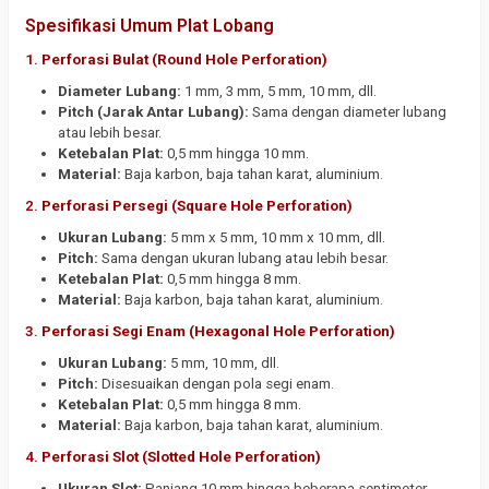
Spesifikasi Umum Plat Lobang
1.
Perforasi Bulat (Round Hole Perforation)
Diameter Lubang:
1 mm, 3 mm, 5 mm, 10 mm, dll.
Pitch (Jarak Antar Lubang):
Sama dengan diameter lubang
atau lebih besar.
Ketebalan Plat:
0,5 mm hingga 10 mm.
Material:
Baja karbon, baja tahan karat, aluminium.
2.
Perforasi Persegi (Square Hole Perforation)
Ukuran Lubang:
5 mm x 5 mm, 10 mm x 10 mm, dll.
Pitch:
Sama dengan ukuran lubang atau lebih besar.
Ketebalan Plat:
0,5 mm hingga 8 mm.
Material:
Baja karbon, baja tahan karat, aluminium.
3.
Perforasi Segi Enam (Hexagonal Hole Perforation)
Ukuran Lubang:
5 mm, 10 mm, dll.
Pitch:
Disesuaikan dengan pola segi enam.
Ketebalan Plat:
0,5 mm hingga 8 mm.
Material:
Baja karbon, baja tahan karat, aluminium.
4.
Perforasi Slot (Slotted Hole Perforation)
Ukuran Slot:
Panjang 10 mm hingga beberapa sentimeter,