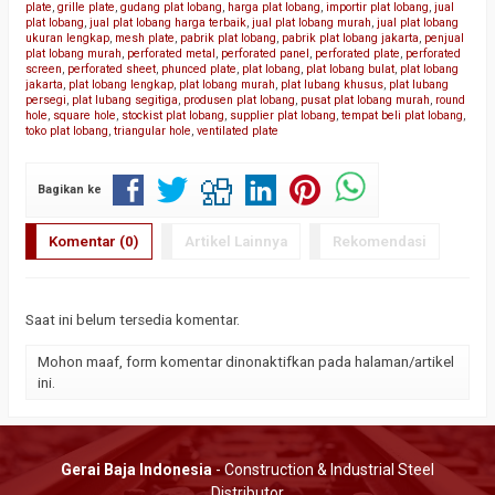
plate
,
grille plate
,
gudang plat lobang
,
harga plat lobang
,
importir plat lobang
,
jual
plat lobang
,
jual plat lobang harga terbaik
,
jual plat lobang murah
,
jual plat lobang
ukuran lengkap
,
mesh plate
,
pabrik plat lobang
,
pabrik plat lobang jakarta
,
penjual
plat lobang murah
,
perforated metal
,
perforated panel
,
perforated plate
,
perforated
screen
,
perforated sheet
,
phunced plate
,
plat lobang
,
plat lobang bulat
,
plat lobang
jakarta
,
plat lobang lengkap
,
plat lobang murah
,
plat lubang khusus
,
plat lubang
persegi
,
plat lubang segitiga
,
produsen plat lobang
,
pusat plat lobang murah
,
round
hole
,
square hole
,
stockist plat lobang
,
supplier plat lobang
,
tempat beli plat lobang
,
toko plat lobang
,
triangular hole
,
ventilated plate
Bagikan ke
Komentar (0)
Artikel Lainnya
Rekomendasi
Saat ini belum tersedia komentar.
Mohon maaf, form komentar dinonaktifkan pada halaman/artikel
ini.
Gerai Baja Indonesia
- Construction & Industrial Steel
Distributor