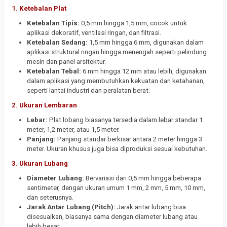
1.
Ketebalan Plat
Ketebalan Tipis:
0,5 mm hingga 1,5 mm, cocok untuk
aplikasi dekoratif, ventilasi ringan, dan filtrasi.
Ketebalan Sedang:
1,5 mm hingga 6 mm, digunakan dalam
aplikasi struktural ringan hingga menengah seperti pelindung
mesin dan panel arsitektur.
Ketebalan Tebal:
6 mm hingga 12 mm atau lebih, digunakan
dalam aplikasi yang membutuhkan kekuatan dan ketahanan,
seperti lantai industri dan peralatan berat.
2.
Ukuran Lembaran
Lebar:
Plat lobang biasanya tersedia dalam lebar standar 1
meter, 1,2 meter, atau 1,5 meter.
Panjang:
Panjang standar berkisar antara 2 meter hingga 3
meter. Ukuran khusus juga bisa diproduksi sesuai kebutuhan.
3.
Ukuran Lubang
Diameter Lubang:
Bervariasi dari 0,5 mm hingga beberapa
sentimeter, dengan ukuran umum 1 mm, 2 mm, 5 mm, 10 mm,
dan seterusnya.
Jarak Antar Lubang (Pitch):
Jarak antar lubang bisa
disesuaikan, biasanya sama dengan diameter lubang atau
lebih besar.