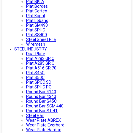
Plat BKI A
Plat Bordes
Plat Corten
Plat Kapal
Plat Lobang
Plat SM490
Plat SPHC
Plat SS400
Steel Sheet Pile
Wiremesh
STEEL INDUSTRY
Dual Plate
Plat A283 GR C
Plat A285 GR C
Plat A516 GR 70
Plat S45C
Plat S50C
Plat SPCC SD
Plat SPHC PO
Round Bar 4140
Round Bar 4340
Round Bar S45C
Round Bar SCM 440
Round Bar ST 41
Steel Rail
Wear Plate ABREX
Wear Plate Everhard
Wear Plate Hardox