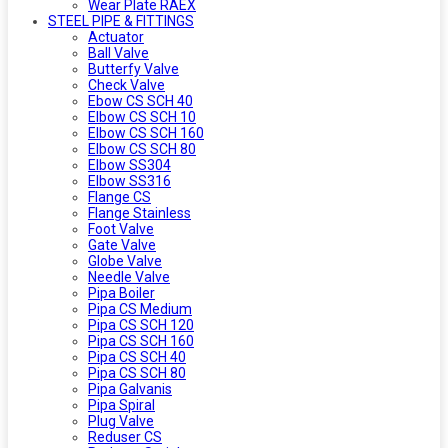
Wear Plate RAEX
STEEL PIPE & FITTINGS
Actuator
Ball Valve
Butterfy Valve
Check Valve
Ebow CS SCH 40
Elbow CS SCH 10
Elbow CS SCH 160
Elbow CS SCH 80
Elbow SS304
Elbow SS316
Flange CS
Flange Stainless
Foot Valve
Gate Valve
Globe Valve
Needle Valve
Pipa Boiler
Pipa CS Medium
Pipa CS SCH 120
Pipa CS SCH 160
Pipa CS SCH 40
Pipa CS SCH 80
Pipa Galvanis
Pipa Spiral
Plug Valve
Reduser CS