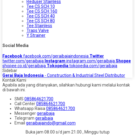
Reduser Stainless
Tee CS SCH 10
Tee CS SCH 160
Tee CS SCH 40
Tee CS SCH 80
Tee Stainless
Traps Valve
Y Strainer
Social Media
Facebook
facebook.com/geraibajaindonesia
Twitter
twitter.com/geraibaja
Instagram
instagram.com/geraibaja
Shopee
shopee.co.id/geraibaja
Tokopedia
tokopedia.com/geraibaja
Sidebar
Gerai Baja Indonesia
- Construction & Industrial Steel Distributor
Kontak Kami
Apabila ada yang ditanyakan, silahkan hubungi kami melalui kontak
di bawah ini.
SMS
085864621700
Call Center
085864621700
Whatsapp
Raisa
085864621700
Messenger
geraibaja
Telegrram
geraibaja
Email
geraibajaindo@gmail.com
Buka jam 08.00 s/d jam 21.00 , Minggu tutup