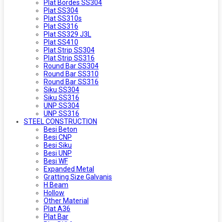
Plat Bordes SS304
Plat SS304
Plat SS310s
Plat SS316
Plat SS329 J3L
Plat SS410
Plat Strip SS304
Plat Strip SS316
Round Bar SS304
Round Bar SS310
Round Bar SS316
Siku SS304
Siku SS316
UNP SS304
UNP SS316
STEEL CONSTRUCTION
Besi Beton
Besi CNP
Besi Siku
Besi UNP
Besi WF
Expanded Metal
Gratting Size Galvanis
H Beam
Hollow
Other Material
Plat A36
Plat Bar