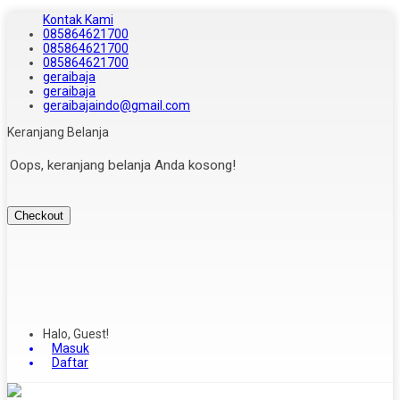
Kontak Kami
085864621700
085864621700
085864621700
geraibaja
geraibaja
geraibajaindo@gmail.com
Keranjang Belanja
Oops, keranjang belanja Anda kosong!
Checkout
Halo, Guest!
Masuk
Daftar