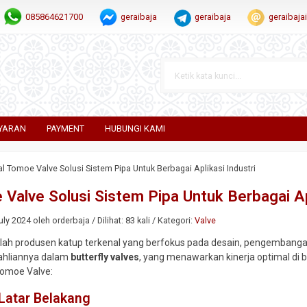
085864621700
geraibaja
geraibaja
geraibaj
YARAN
PAYMENT
HUBUNGI KAMI
al Tomoe Valve Solusi Sistem Pipa Untuk Berbagai Aplikasi Industri
 Valve Solusi Sistem Pipa Untuk Berbagai Apl
ly 2024 oleh orderbaja / Dilihat: 83 kali / Kategori:
Valve
ah produsen katup terkenal yang berfokus pada desain, pengembangan, 
eahliannya dalam
butterfly valves
, yang menawarkan kinerja optimal di be
Tomoe Valve:
Latar Belakang