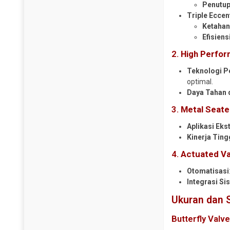
Penutup
Steel Sheet Pile
Pipa CS SCH 120
Triple Eccent
Wiremesh
Ketahan
Pipa CS SCH 160
Efisiens
Pipa CS SCH 40
2.
High Perfor
Pipa CS SCH 80
Teknologi P
Pipa Galvanis
optimal.
Pipa Spiral
Daya Tahan 
Plug Valve
3.
Metal Seate
Reduser CS
Aplikasi Ek
Reduser Stainless
Kinerja Ting
Tee CS SCH 10
4.
Actuated Va
Tee CS SCH 160
Otomatisasi
Tee CS SCH 40
Integrasi Si
Tee CS SCH 80
Ukuran dan S
Tee Stainless
Butterfly Valv
Traps Valve