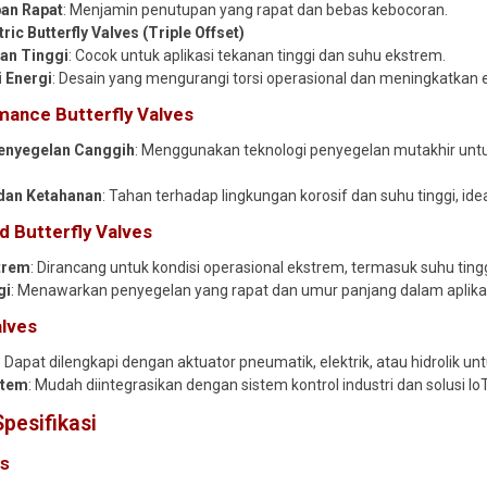
an Rapat
: Menjamin penutupan yang rapat dan bebas kebocoran.
ric Butterfly Valves (Triple Offset)
an Tinggi
: Cocok untuk aplikasi tekanan tinggi dan suhu ekstrem.
i Energi
: Desain yang mengurangi torsi operasional dan meningkatkan ef
mance Butterfly Valves
enyegelan Canggih
: Menggunakan teknologi penyegelan mutakhir un
dan Ketahanan
: Tahan terhadap lingkungan korosif dan suhu tinggi, ide
d Butterfly Valves
strem
: Dirancang untuk kondisi operasional ekstrem, termasuk suhu ting
gi
: Menawarkan penyegelan yang rapat dan umur panjang dalam aplikasi
lves
: Dapat dilengkapi dengan aktuator pneumatik, elektrik, atau hidrolik un
stem
: Mudah diintegrasikan dengan sistem kontrol industri dan solusi I
pesifikasi
es