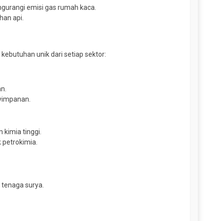
ngurangi emisi gas rumah kaca.
han api.
ebutuhan unik dari setiap sektor:
an.
nyimpanan.
kimia tinggi.
k petrokimia.
n tenaga surya.