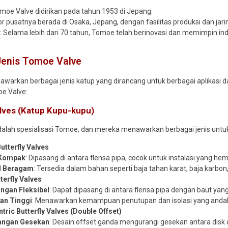
omoe Valve didirikan pada tahun 1953 di Jepang.
or pusatnya berada di Osaka, Jepang, dengan fasilitas produksi dan jarin
n
: Selama lebih dari 70 tahun, Tomoe telah berinovasi dan memimpin i
Jenis Tomoe Valve
arkan berbagai jenis katup yang dirancang untuk berbagai aplikasi dan
oe Valve:
alves (Katup Kupu-kupu)
adalah spesialisasi Tomoe, dan mereka menawarkan berbagai jenis untuk 
utterfly Valves
 Kompak
: Dipasang di antara flensa pipa, cocok untuk instalasi yang he
l Beragam
: Tersedia dalam bahan seperti baja tahan karat, baja karbon
terfly Valves
gan Fleksibel
: Dapat dipasang di antara flensa pipa dengan baut yang
an Tinggi
: Menawarkan kemampuan penutupan dan isolasi yang andal
tric Butterfly Valves (Double Offset)
angan Gesekan
: Desain offset ganda mengurangi gesekan antara disk