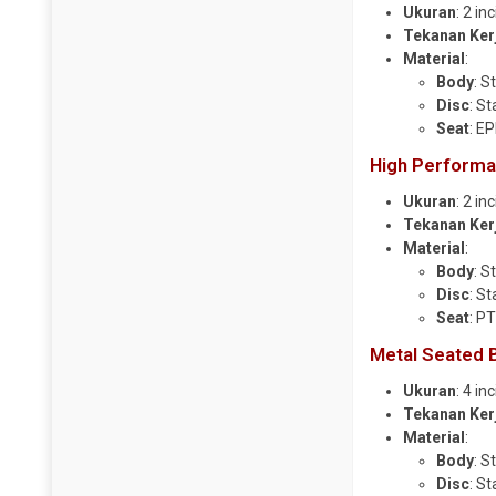
Ukuran
: 2 i
Y Strainer
Tekanan Ker
Material
:
Body
: S
Disc
: St
Seat
: E
High Performa
Ukuran
: 2 i
Tekanan Ker
Material
:
Body
: S
Disc
: St
Seat
: P
Metal Seated B
Ukuran
: 4 i
Tekanan Ker
Material
:
Body
: S
Disc
: S