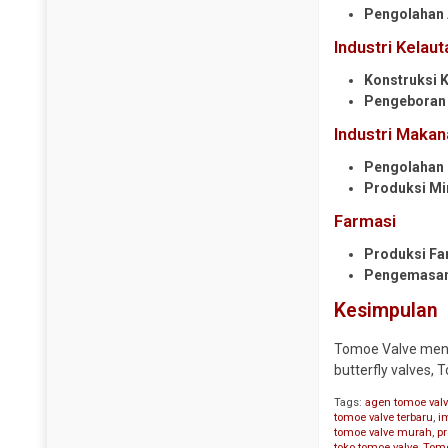
Pengolahan 
Industri Kelaut
Konstruksi 
Pengeboran 
Industri Maka
Pengolahan
Produksi M
Farmasi
Produksi Fa
Pengemasan 
Kesimpulan
Tomoe Valve menaw
butterfly valves,
Tags:
agen tomoe val
tomoe valve terbaru
,
i
tomoe valve murah
,
p
toko tomoe valve
,
Tomo