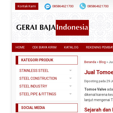
Kontak Kami
085864621700
085864621700
HOME
CEK BIAYA KIRIM
KATALOG
REKENING PEMBA
KATEGORI PRODUK
Beranda
»
Blog
»
Ju
STAINLESS STEEL
Jual Tomoe
Pipa SS304
STEEL CONSTRUCTION
Diposting pada 29 Ju
Pipa SS310
Besi Beton
STEEL INDUSTRY
Tomoe Valve
adal
Pipa SS316
Besi CNP
Dual Plate
STEEL PIPE & FITTINGS
dikenal karena k
Plat 3CR12
Besi Siku
lanjut mengenai 
Plat A283 GR C
Actuator
Plat Bordes SS304
Besi UNP
SOCIAL MEDIA
Plat A285 GR C
Ball Valve
Sejarah dan 