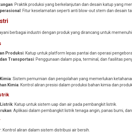
kungan
: Praktik produksi yang berkelanjutan dan desain katup yang me
perasional
: Fitur keselamatan seperti anti blow-out stem dan desain ta
stri
ani berbagai industri dengan produk yang dirancang untuk memenuhi k
s
dan Produksi
: Katup untuk platform lepas pantai dan operasi pengebor
dan Transportasi
: Penggunaan dalam pipa, terminal, dan fasilitas pe
Kimia
: Sistem pemurnian dan pengolahan yang memerlukan ketahanan 
han Kimia
: Kontrol aliran presisi dalam produksi bahan kimia dan produ
trik
Listrik
: Katup untuk sistem uap dan air pada pembangkit listrik.
arukan
: Aplikasi dalam pembangkit listrik tenaga angin, panas bumi, da
r
r
: Kontrol aliran dalam sistem distribusi air bersih.