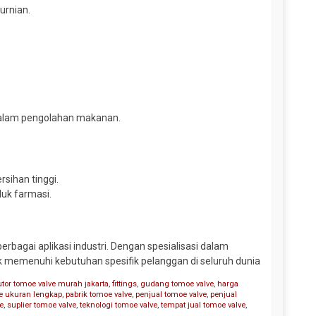
urnian.
dalam pengolahan makanan.
rsihan tinggi.
duk farmasi.
erbagai aplikasi industri. Dengan spesialisasi dalam
uk memenuhi kebutuhan spesifik pelanggan di seluruh dunia
butor tomoe valve murah jakarta
,
fittings
,
gudang tomoe valve
,
harga
ve ukuran lengkap
,
pabrik tomoe valve
,
penjual tomoe valve
,
penjual
ve
,
suplier tomoe valve
,
teknologi tomoe valve
,
tempat jual tomoe valve
,