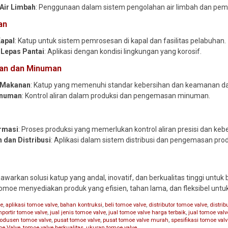
Air Limbah
: Penggunaan dalam sistem pengolahan air limbah dan pem
an
Kapal
: Katup untuk sistem pemrosesan di kapal dan fasilitas pelabuhan.
Lepas Pantai
: Aplikasi dengan kondisi lingkungan yang korosif.
nan dan Minuman
 Makanan
: Katup yang memenuhi standar kebersihan dan keamanan 
inuman
: Kontrol aliran dalam produksi dan pengemasan minuman.
rmasi
: Proses produksi yang memerlukan kontrol aliran presisi dan kebe
dan Distribusi
: Aplikasi dalam sistem distribusi dan pengemasan pro
arkan solusi katup yang andal, inovatif, dan berkualitas tinggi untuk b
 Tomoe menyediakan produk yang efisien, tahan lama, dan fleksibel unt
ve
,
aplikasi tomoe valve
,
bahan kontruksi
,
beli tomoe valve
,
distributor tomoe valve
,
distri
mportir tomoe valve
,
jual jenis tomoe valve
,
jual tomoe valve harga terbaik
,
jual tomoe val
rodusen tomoe valve
,
pusat tomoe valve
,
pusat tomoe valve murah
,
spesifikasi tomoe val
e Valve
,
tomoe valve berkualitas
,
ukuran tomoe valve