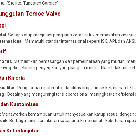
etal (Stellite, Tungsten Carbide)
eunggulan Tomoe Valve
ggi
etat
: Setiap katup menjalani pengujian ketat untuk memastikan kinerja 
nternasional
: Mematuhi standar internasional seperti ISO, API, dan AN
tif
onomis
: Memastikan pemasangan dan pemeliharaan yang mudah, mengu
enyegelan
: Sistem penyegelan yang canggih memastikan tidak ada keb
dan Kinerja
kualitas
: Penggunaan material berkualitas tinggi untuk ketahanan terh
rgi
: Desain yang mengurangi torsi operasional, meningkatkan efisiensi
s dan Kustomisasi
i
: Menawarkan kemampuan untuk menyesuaikan katup sesuai dengan spe
oduk
: Berbagai jenis dan ukuran katup untuk memenuhi kebutuhan spesif
n Keberlanjutan