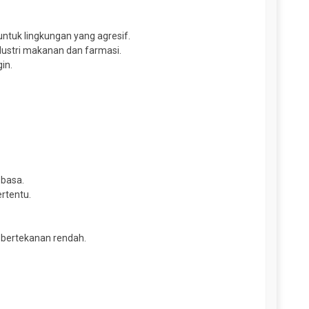
untuk lingkungan yang agresif.
dustri makanan dan farmasi.
in.
 basa.
rtentu.
r bertekanan rendah.