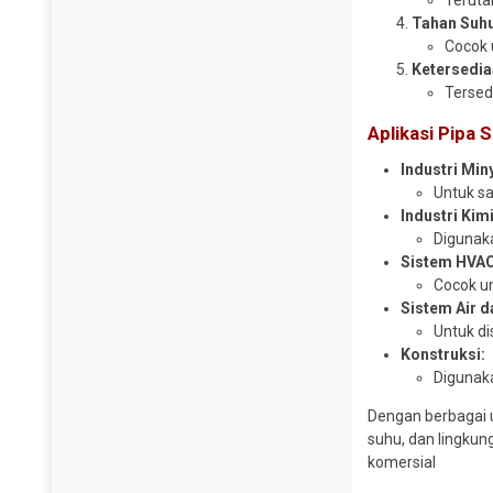
Teruta
Tahan Suhu
Cocok 
Ketersedia
Tersed
Aplikasi Pipa 
Industri Min
Untuk sa
Industri Kim
Digunak
Sistem HVAC
Cocok u
Sistem Air d
Untuk di
Konstruksi:
Digunaka
Dengan berbagai u
suhu, dan lingkun
komersial