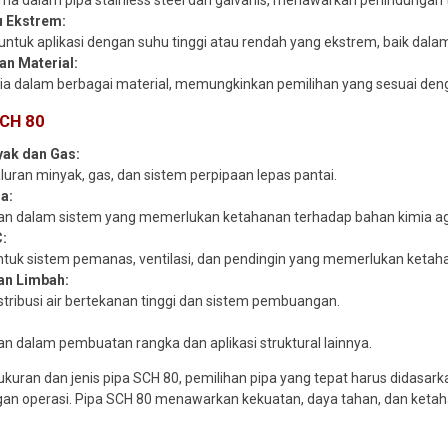
ma dalam pipa stainless steel dan galvanis, menawarkan perlindungan
 Ekstrem:
untuk aplikasi dengan suhu tinggi atau rendah yang ekstrem, baik dala
an Material:
ia dalam berbagai material, memungkinkan pemilihan yang sesuai denga
SCH 80
yak dan Gas:
luran minyak, gas, dan sistem perpipaan lepas pantai.
ia:
an dalam sistem yang memerlukan ketahanan terhadap bahan kimia ag
:
ntuk sistem pemanas, ventilasi, dan pendingin yang memerlukan ketah
an Limbah:
stribusi air bertekanan tinggi dan sistem pembuangan.
n dalam pembuatan rangka dan aplikasi struktural lainnya.
kuran dan jenis pipa SCH 80, pemilihan pipa yang tepat harus didasark
gan operasi. Pipa SCH 80 menawarkan kekuatan, daya tahan, dan ketahan