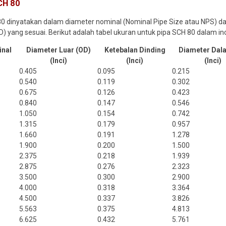
CH 80
0 dinyatakan dalam diameter nominal (Nominal Pipe Size atau NPS) dan
D) yang sesuai. Berikut adalah tabel ukuran untuk pipa SCH 80 dalam inc
inal
Diameter Luar (OD)
Ketebalan Dinding
Diameter Dala
(Inci)
(Inci)
(Inci)
0.405
0.095
0.215
0.540
0.119
0.302
0.675
0.126
0.423
0.840
0.147
0.546
1.050
0.154
0.742
1.315
0.179
0.957
1.660
0.191
1.278
1.900
0.200
1.500
2.375
0.218
1.939
2.875
0.276
2.323
3.500
0.300
2.900
4.000
0.318
3.364
4.500
0.337
3.826
5.563
0.375
4.813
6.625
0.432
5.761