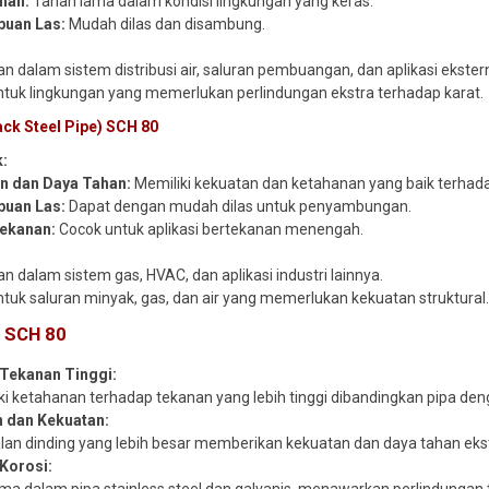
han:
Tahan lama dalam kondisi lingkungan yang keras.
uan Las:
Mudah dilas dan disambung.
n dalam sistem distribusi air, saluran pembuangan, dan aplikasi ekstern
tuk lingkungan yang memerlukan perlindungan ekstra terhadap karat.
ack Steel Pipe) SCH 80
k:
n dan Daya Tahan:
Memiliki kekuatan dan ketahanan yang baik terhad
uan Las:
Dapat dengan mudah dilas untuk penyambungan.
ekanan:
Cocok untuk aplikasi bertekanan menengah.
n dalam sistem gas, HVAC, dan aplikasi industri lainnya.
tuk saluran minyak, gas, dan air yang memerlukan kekuatan struktural
a SCH 80
Tekanan Tinggi:
ki ketahanan terhadap tekanan yang lebih tinggi dibandingkan pipa deng
 dan Kekuatan:
lan dinding yang lebih besar memberikan kekuatan dan daya tahan ekstr
Korosi: