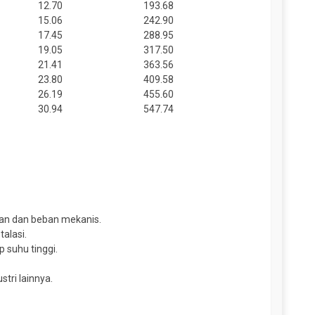
12.70
193.68
15.06
242.90
17.45
288.95
19.05
317.50
21.41
363.56
23.80
409.58
26.19
455.60
30.94
547.74
nan dan beban mekanis.
alasi.
 suhu tinggi.
tri lainnya.