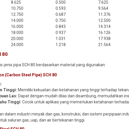
8.625
0.500
7.625
10.750
0.593
9.564
12.750
0.687
11.376
14.000
0.750
12.500
16.000
0.843
14.314
18.000
0.937
16.126
20.000
1.031
17.938
24.000
1.218
21.564
H 80
nis-jenis pipa SCH 80 berdasarkan material yang digunakan:
bon (Carbon Steel Pipe) SCH 80
k:
n Tinggi:
Memiliki kekuatan dan ketahanan yang tinggi terhadap teka
uan Las:
Dapat dengan mudah dilas dan disambung, memudahkan inst
uhu Tinggi:
Cocok untuk aplikasi yang memerlukan ketahanan terhadap
n dalam industri minyak dan gas, konstruksi, dan sistem perpipaan indus
tuk saluran gas, uap, dan air bertekanan tinggi.