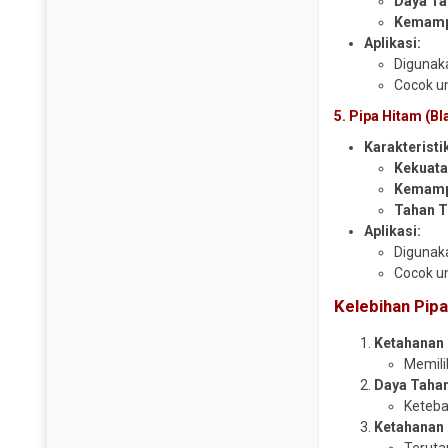
Daya Ta
Kemamp
Aplikasi:
Digunaka
Cocok un
5. Pipa Hitam (Bl
Karakteristi
Kekuata
Kemamp
Tahan T
Aplikasi:
Digunaka
Cocok un
Kelebihan Pip
Ketahanan 
Memili
Daya Tahan
Keteba
Ketahanan 