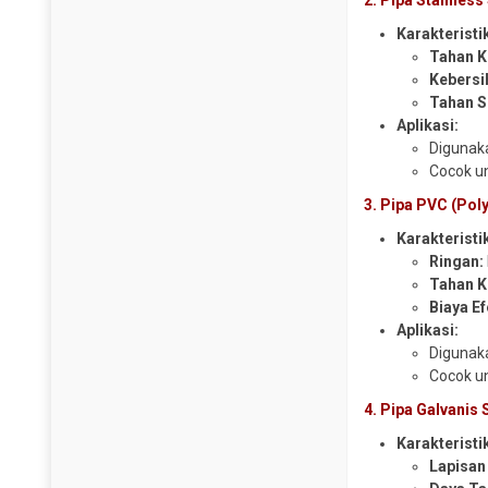
2. Pipa Stainless
Y Strainer
Karakteristi
Tahan K
Kebersi
Tahan S
Aplikasi:
Digunaka
Cocok un
3. Pipa PVC (Pol
Karakteristi
Ringan:
Tahan K
Biaya Ef
Aplikasi:
Digunaka
Cocok un
4. Pipa Galvanis
Karakteristi
Lapisan