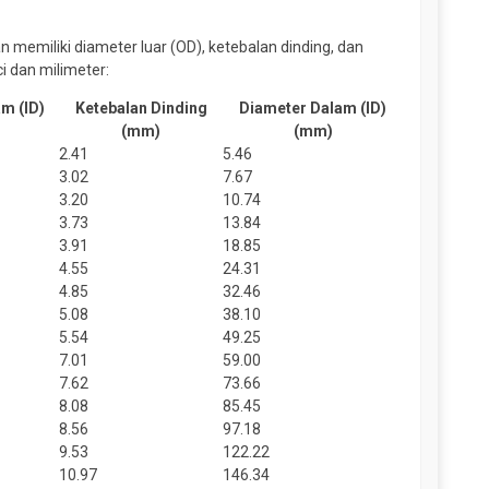
 memiliki diameter luar (OD), ketebalan dinding, dan
i dan milimeter:
m (ID)
Ketebalan Dinding
Diameter Dalam (ID)
(mm)
(mm)
2.41
5.46
3.02
7.67
3.20
10.74
3.73
13.84
3.91
18.85
4.55
24.31
4.85
32.46
5.08
38.10
5.54
49.25
7.01
59.00
7.62
73.66
8.08
85.45
8.56
97.18
9.53
122.22
10.97
146.34