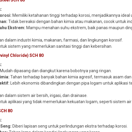
 Steel SCH 80
k:
orosi:
Memiliki ketahanan tinggi terhadap korosi, menjadikannya ideal 
han:
Tidak bereaksi dengan bahan kimia atau makanan, cocok untuk in
uhu Ekstrem:
Mampu menahan suhu ekstrem, baik panas maupun ding
n dalam industri kimia, makanan, farmasi, dan lingkungan korosif.
tuk sistem yang memerlukan sanitasi tinggi dan kebersihan.
yvinyl Chloride) SCH 80
k:
Mudah dipasang dan diangkut karena bobotnya yang ringan.
imia:
Tahan terhadap banyak bahan kimia agresif, termasuk asam dan
ektif:
Lebih ekonomis dibandingkan dengan pipa logam untuk aplikasi te
n dalam sistem air bersih, irigasi, dan drainase.
tuk aplikasi yang tidak memerlukan kekuatan logam, seperti sistem ai
 SCH 80
k:
 Seng:
Diberi lapisan seng untuk perlindungan ekstra terhadap korosi.