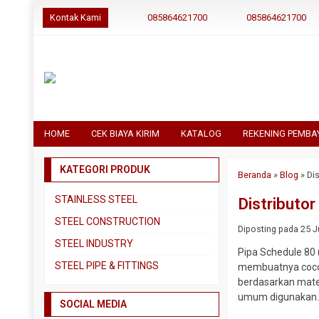
Kontak Kami
085864621700
085864621700
HOME
CEK BIAYA KIRIM
KATALOG
REKENING PEMBA
KATEGORI PRODUK
Beranda
»
Blog
»
Di
STAINLESS STEEL
Distributo
Pipa SS304
STEEL CONSTRUCTION
Diposting pada 25 Ju
Pipa SS310
Besi Beton
STEEL INDUSTRY
Pipa Schedule 80 
Pipa SS316
Besi CNP
Dual Plate
STEEL PIPE & FITTINGS
membuatnya cocok 
Plat 3CR12
Besi Siku
berdasarkan materi
Plat A283 GR C
Actuator
umum digunakan
Plat Bordes SS304
Besi UNP
SOCIAL MEDIA
Plat A285 GR C
Ball Valve