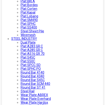
Plat BKI A
Plat Bordes
Plat Corten
Plat Kapal
Plat Lobang
Plat SM490
Plat SPHC
Plat SS400
Steel Sheet Pile
Wiremesh
STEEL INDUSTRY
Dual Plate
Plat A283 GR C
Plat A285 GR C
Plat A516 GR 70
Plat S45C
Plat S50C
Plat SPCC SD
Plat SPHC PO
Round Bar 4140
Round Bar 4340
Round Bar S45C
Round Bar SCM 440
Round Bar ST 41
Steel Rail
Wear Plate ABREX
Wear Plate Everhard
Wear Plate Hardox