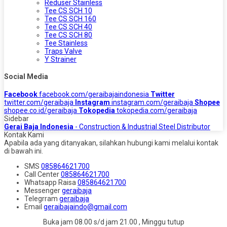
Reduser Stainless
Tee CS SCH 10
Tee CS SCH 160
Tee CS SCH 40
Tee CS SCH 80
Tee Stainless
Traps Valve
Y Strainer
Social Media
Facebook
facebook.com/geraibajaindonesia
Twitter
twitter.com/geraibaja
Instagram
instagram.com/geraibaja
Shopee
shopee.co.id/geraibaja
Tokopedia
tokopedia.com/geraibaja
Sidebar
Gerai Baja Indonesia
- Construction & Industrial Steel Distributor
Kontak Kami
Apabila ada yang ditanyakan, silahkan hubungi kami melalui kontak
di bawah ini.
SMS
085864621700
Call Center
085864621700
Whatsapp
Raisa
085864621700
Messenger
geraibaja
Telegrram
geraibaja
Email
geraibajaindo@gmail.com
Buka jam 08.00 s/d jam 21.00 , Minggu tutup