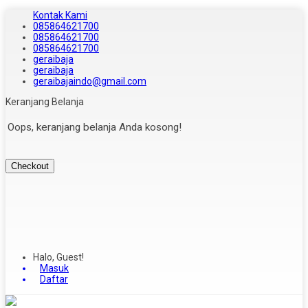
Kontak Kami
085864621700
085864621700
085864621700
geraibaja
geraibaja
geraibajaindo@gmail.com
Keranjang Belanja
Oops, keranjang belanja Anda kosong!
Checkout
Halo, Guest!
Masuk
Daftar