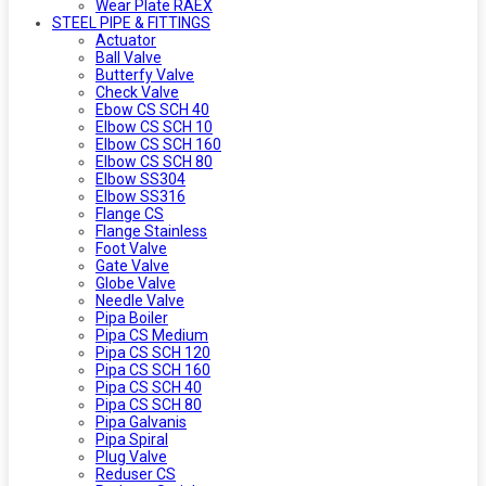
Wear Plate RAEX
STEEL PIPE & FITTINGS
Actuator
Ball Valve
Butterfy Valve
Check Valve
Ebow CS SCH 40
Elbow CS SCH 10
Elbow CS SCH 160
Elbow CS SCH 80
Elbow SS304
Elbow SS316
Flange CS
Flange Stainless
Foot Valve
Gate Valve
Globe Valve
Needle Valve
Pipa Boiler
Pipa CS Medium
Pipa CS SCH 120
Pipa CS SCH 160
Pipa CS SCH 40
Pipa CS SCH 80
Pipa Galvanis
Pipa Spiral
Plug Valve
Reduser CS