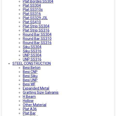
Plat Bordes SS304
Plat SS304
Plat SS310s
Plat SS316
Plat SS329 J3L
Plat SS410
Plat Strip SS304
Plat Strip SS316
Round Bar SS304
Round Bar SS310
Round Bar SS316
Siku SS304
Siku SS316
UNP SS304
UNP SS316
STEEL CONSTRUCTION
Besi Beton
Besi CNP
Besi Siku
Besi UNP
Besi WF
Expanded Metal
Gratting Size Galvanis
H Beam
Hollow
Other Material
Plat A36
Plat Bar