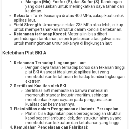
Mangan (Mn)
,
Fosfor (P)
, dan
Sulfur (S)
: Kandungan
yang disesuaikan untuk meningkatkan daya tahan dan
keuletan.
Kekuatan Tarik
: Biasanya di atas 400 MPa, cukup kuat untuk
aplikasi laut.
Yield Strength
: Umumnya sekitar 235 MPa atau lebih, cukup
untuk mempertahankan struktur dalam kondisi bertekanan.
Ketahanan terhadap Korosi
: Material ini bisa diberi
perlindungan tambahan, seperti pelapisan atau galvanisasi,
untuk meningkatkan umur pakainya di lingkungan laut.
Kelebihan Plat BKI A
Ketahanan Terhadap Lingkungan Laut
:
Dengan daya tahan terhadap korosi dan tekanan tinggi,
plat BKI A sangat ideal untuk aplikasi laut yang
membutuhkan ketahanan terhadap kondisi lingkungan
ekstrem.
Sertifikasi Kualitas oleh BKI
:
Sertifikasi BKI memastikan bahwa material ini
memenuhi standar industri maritim, sehingga
memberikan kepercayaan pada pengguna akan
kualitas dan keamanannya.
Fleksibilitas dalam Penggunaan di Industri Perkapalan
:
Plat ini bisa digunakan pada berbagai bagian struktur
kapal seperti lambung, dek, dan struktur lainnya yang
membutuhkan kekuatan dan ketahanan yang tinggi.
Kemudahan Pengelasan dan Fabrikasi
: