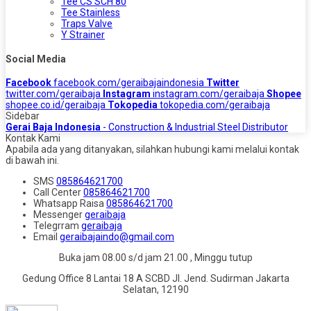
Tee CS SCH 80
Tee Stainless
Traps Valve
Y Strainer
Social Media
Facebook
facebook.com/geraibajaindonesia
Twitter
twitter.com/geraibaja
Instagram
instagram.com/geraibaja
Shopee
shopee.co.id/geraibaja
Tokopedia
tokopedia.com/geraibaja
Sidebar
Gerai Baja Indonesia
- Construction & Industrial Steel Distributor
Kontak Kami
Apabila ada yang ditanyakan, silahkan hubungi kami melalui kontak
di bawah ini.
SMS
085864621700
Call Center
085864621700
Whatsapp
Raisa
085864621700
Messenger
geraibaja
Telegrram
geraibaja
Email
geraibajaindo@gmail.com
Buka jam 08.00 s/d jam 21.00 , Minggu tutup
Gedung Office 8 Lantai 18 A SCBD Jl. Jend. Sudirman Jakarta
Selatan, 12190