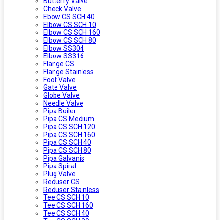
Butterfy Valve
Check Valve
Ebow CS SCH 40
Elbow CS SCH 10
Elbow CS SCH 160
Elbow CS SCH 80
Elbow SS304
Elbow SS316
Flange CS
Flange Stainless
Foot Valve
Gate Valve
Globe Valve
Needle Valve
Pipa Boiler
Pipa CS Medium
Pipa CS SCH 120
Pipa CS SCH 160
Pipa CS SCH 40
Pipa CS SCH 80
Pipa Galvanis
Pipa Spiral
Plug Valve
Reduser CS
Reduser Stainless
Tee CS SCH 10
Tee CS SCH 160
Tee CS SCH 40