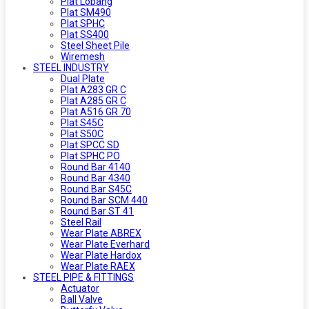
Plat Lobang
Plat SM490
Plat SPHC
Plat SS400
Steel Sheet Pile
Wiremesh
STEEL INDUSTRY
Dual Plate
Plat A283 GR C
Plat A285 GR C
Plat A516 GR 70
Plat S45C
Plat S50C
Plat SPCC SD
Plat SPHC PO
Round Bar 4140
Round Bar 4340
Round Bar S45C
Round Bar SCM 440
Round Bar ST 41
Steel Rail
Wear Plate ABREX
Wear Plate Everhard
Wear Plate Hardox
Wear Plate RAEX
STEEL PIPE & FITTINGS
Actuator
Ball Valve