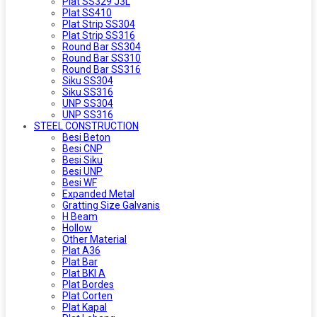
Plat SS329 J3L
Plat SS410
Plat Strip SS304
Plat Strip SS316
Round Bar SS304
Round Bar SS310
Round Bar SS316
Siku SS304
Siku SS316
UNP SS304
UNP SS316
STEEL CONSTRUCTION
Besi Beton
Besi CNP
Besi Siku
Besi UNP
Besi WF
Expanded Metal
Gratting Size Galvanis
H Beam
Hollow
Other Material
Plat A36
Plat Bar
Plat BKI A
Plat Bordes
Plat Corten
Plat Kapal