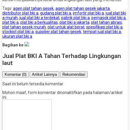
Tags:
agen plat tahan gesek
,
agen plat tahan gesek jakarta
,
distributor plat bki a
,
gudang plat bki a
,
imfortir plat bki a
,
jual plat bki
a murah
,
jual plat bki a terdekat
,
pabrik plat bki a
,
pemasok plat bki a
,
plat bki a
,
plat bki a berkualitas
,
plat bki a jakarta
,
plat tahan abrasi
,
plat tahan gesek murah
,
plat untuk alat berat
,
spesifikasi plat bki a
,
stockist plat bki a
,
supplier plat tahan gesek
,
tempat jual plat bki a
,
ukuran plat bki a
Bagikan ke
Jual Plat BKI A Tahan Terhadap Lingkungan
laut
Komentar (0)
Artikel Lainnya
Rekomendasi
Saat ini belum tersedia komentar.
Mohon maaf, form komentar dinonaktifkan pada halaman/artikel
ini.