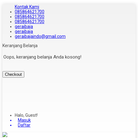
Kontak Kami
085864621700
085864621700
085864621700
geraibaja
geraibaja
geraibajaindo@gmail.com
Keranjang Belanja
Oops, keranjang belanja Anda kosong!
Checkout
Halo, Guest!
Masuk
Daftar