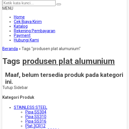
MENU
Home
Cek Biaya Kirim
Katalog
Rekening Pembayaran
Payment
Hubungi Kami
Beranda
»
Tags "produsen plat alumunium"
Tags
produsen plat alumunium
Maaf, belum tersedia produk pada kategori
ini.
Tutup Sidebar
Kategori Produk
STAINLESS STEEL
Pipa SS304
Pipa SS310
Pipa SS316
Plat 3CR12