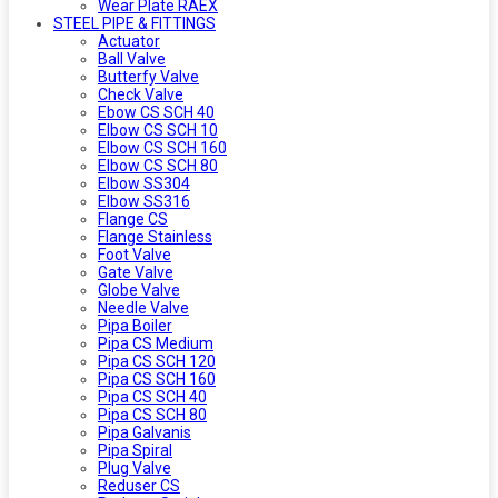
Wear Plate RAEX
STEEL PIPE & FITTINGS
Actuator
Ball Valve
Butterfy Valve
Check Valve
Ebow CS SCH 40
Elbow CS SCH 10
Elbow CS SCH 160
Elbow CS SCH 80
Elbow SS304
Elbow SS316
Flange CS
Flange Stainless
Foot Valve
Gate Valve
Globe Valve
Needle Valve
Pipa Boiler
Pipa CS Medium
Pipa CS SCH 120
Pipa CS SCH 160
Pipa CS SCH 40
Pipa CS SCH 80
Pipa Galvanis
Pipa Spiral
Plug Valve
Reduser CS