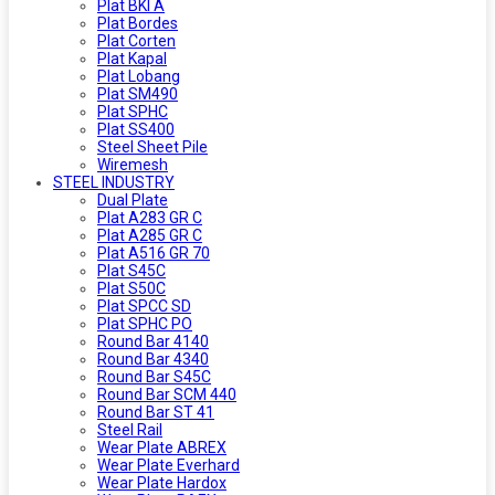
Plat BKI A
Plat Bordes
Plat Corten
Plat Kapal
Plat Lobang
Plat SM490
Plat SPHC
Plat SS400
Steel Sheet Pile
Wiremesh
STEEL INDUSTRY
Dual Plate
Plat A283 GR C
Plat A285 GR C
Plat A516 GR 70
Plat S45C
Plat S50C
Plat SPCC SD
Plat SPHC PO
Round Bar 4140
Round Bar 4340
Round Bar S45C
Round Bar SCM 440
Round Bar ST 41
Steel Rail
Wear Plate ABREX
Wear Plate Everhard
Wear Plate Hardox