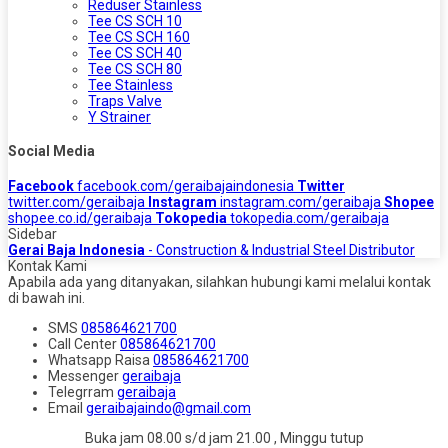
Reduser Stainless
Tee CS SCH 10
Tee CS SCH 160
Tee CS SCH 40
Tee CS SCH 80
Tee Stainless
Traps Valve
Y Strainer
Social Media
Facebook
facebook.com/geraibajaindonesia
Twitter
twitter.com/geraibaja
Instagram
instagram.com/geraibaja
Shopee
shopee.co.id/geraibaja
Tokopedia
tokopedia.com/geraibaja
Sidebar
Gerai Baja Indonesia
- Construction & Industrial Steel Distributor
Kontak Kami
Apabila ada yang ditanyakan, silahkan hubungi kami melalui kontak
di bawah ini.
SMS
085864621700
Call Center
085864621700
Whatsapp
Raisa
085864621700
Messenger
geraibaja
Telegrram
geraibaja
Email
geraibajaindo@gmail.com
Buka jam 08.00 s/d jam 21.00 , Minggu tutup