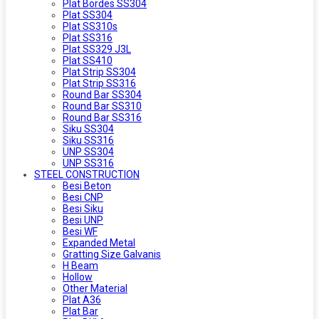
Plat Bordes SS304
Plat SS304
Plat SS310s
Plat SS316
Plat SS329 J3L
Plat SS410
Plat Strip SS304
Plat Strip SS316
Round Bar SS304
Round Bar SS310
Round Bar SS316
Siku SS304
Siku SS316
UNP SS304
UNP SS316
STEEL CONSTRUCTION
Besi Beton
Besi CNP
Besi Siku
Besi UNP
Besi WF
Expanded Metal
Gratting Size Galvanis
H Beam
Hollow
Other Material
Plat A36
Plat Bar