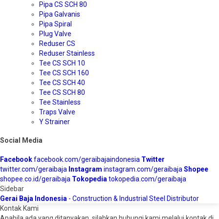
Pipa CS SCH 80
Pipa Galvanis
Pipa Spiral
Plug Valve
Reduser CS
Reduser Stainless
Tee CS SCH 10
Tee CS SCH 160
Tee CS SCH 40
Tee CS SCH 80
Tee Stainless
Traps Valve
Y Strainer
Social Media
Facebook
facebook.com/geraibajaindonesia
Twitter
twitter.com/geraibaja
Instagram
instagram.com/geraibaja
Shopee
shopee.co.id/geraibaja
Tokopedia
tokopedia.com/geraibaja
Sidebar
Gerai Baja Indonesia
- Construction & Industrial Steel Distributor
Kontak Kami
Apabila ada yang ditanyakan, silahkan hubungi kami melalui kontak di