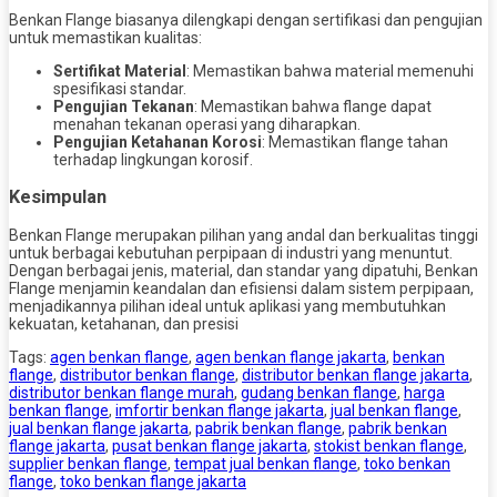
Benkan Flange biasanya dilengkapi dengan sertifikasi dan pengujian
untuk memastikan kualitas:
Sertifikat Material
: Memastikan bahwa material memenuhi
spesifikasi standar.
Pengujian Tekanan
: Memastikan bahwa flange dapat
menahan tekanan operasi yang diharapkan.
Pengujian Ketahanan Korosi
: Memastikan flange tahan
terhadap lingkungan korosif.
Kesimpulan
Benkan Flange merupakan pilihan yang andal dan berkualitas tinggi
untuk berbagai kebutuhan perpipaan di industri yang menuntut.
Dengan berbagai jenis, material, dan standar yang dipatuhi, Benkan
Flange menjamin keandalan dan efisiensi dalam sistem perpipaan,
menjadikannya pilihan ideal untuk aplikasi yang membutuhkan
kekuatan, ketahanan, dan presisi
Tags:
agen benkan flange
,
agen benkan flange jakarta
,
benkan
flange
,
distributor benkan flange
,
distributor benkan flange jakarta
,
distributor benkan flange murah
,
gudang benkan flange
,
harga
benkan flange
,
imfortir benkan flange jakarta
,
jual benkan flange
,
jual benkan flange jakarta
,
pabrik benkan flange
,
pabrik benkan
flange jakarta
,
pusat benkan flange jakarta
,
stokist benkan flange
,
supplier benkan flange
,
tempat jual benkan flange
,
toko benkan
flange
,
toko benkan flange jakarta