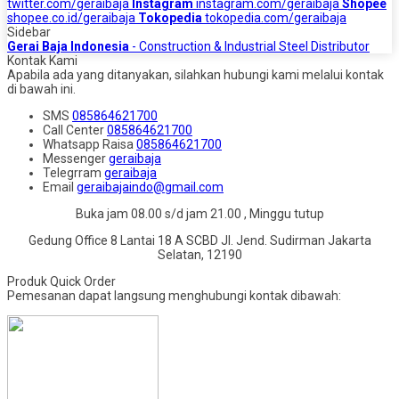
twitter.com/geraibaja
Instagram
instagram.com/geraibaja
Shopee
shopee.co.id/geraibaja
Tokopedia
tokopedia.com/geraibaja
Sidebar
Gerai Baja Indonesia
- Construction & Industrial Steel Distributor
Kontak Kami
Apabila ada yang ditanyakan, silahkan hubungi kami melalui kontak
di bawah ini.
SMS
085864621700
Call Center
085864621700
Whatsapp
Raisa
085864621700
Messenger
geraibaja
Telegrram
geraibaja
Email
geraibajaindo@gmail.com
Buka jam 08.00 s/d jam 21.00 , Minggu tutup
Gedung Office 8 Lantai 18 A SCBD Jl. Jend. Sudirman Jakarta
Selatan, 12190
Produk Quick Order
Pemesanan dapat langsung menghubungi kontak dibawah: