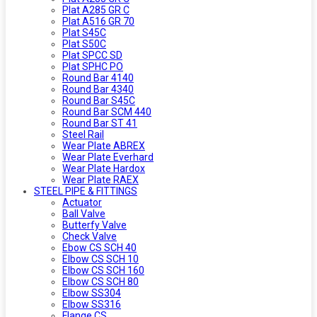
Plat A285 GR C
Plat A516 GR 70
Plat S45C
Plat S50C
Plat SPCC SD
Plat SPHC PO
Round Bar 4140
Round Bar 4340
Round Bar S45C
Round Bar SCM 440
Round Bar ST 41
Steel Rail
Wear Plate ABREX
Wear Plate Everhard
Wear Plate Hardox
Wear Plate RAEX
STEEL PIPE & FITTINGS
Actuator
Ball Valve
Butterfy Valve
Check Valve
Ebow CS SCH 40
Elbow CS SCH 10
Elbow CS SCH 160
Elbow CS SCH 80
Elbow SS304
Elbow SS316
Flange CS