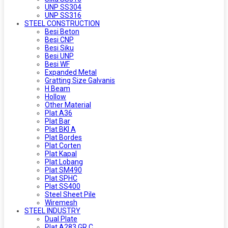
UNP SS304
UNP SS316
STEEL CONSTRUCTION
Besi Beton
Besi CNP
Besi Siku
Besi UNP
Besi WF
Expanded Metal
Gratting Size Galvanis
H Beam
Hollow
Other Material
Plat A36
Plat Bar
Plat BKI A
Plat Bordes
Plat Corten
Plat Kapal
Plat Lobang
Plat SM490
Plat SPHC
Plat SS400
Steel Sheet Pile
Wiremesh
STEEL INDUSTRY
Dual Plate
Plat A283 GR C