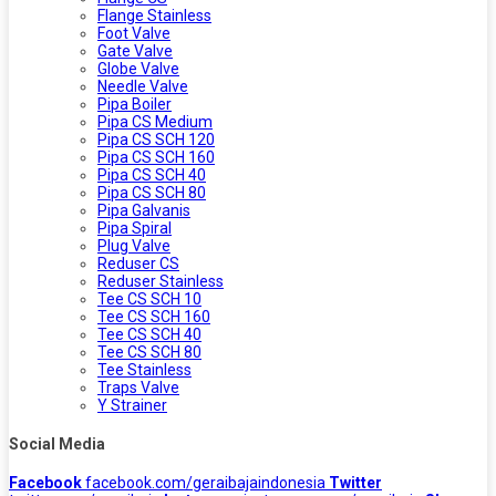
Flange Stainless
Foot Valve
Gate Valve
Globe Valve
Needle Valve
Pipa Boiler
Pipa CS Medium
Pipa CS SCH 120
Pipa CS SCH 160
Pipa CS SCH 40
Pipa CS SCH 80
Pipa Galvanis
Pipa Spiral
Plug Valve
Reduser CS
Reduser Stainless
Tee CS SCH 10
Tee CS SCH 160
Tee CS SCH 40
Tee CS SCH 80
Tee Stainless
Traps Valve
Y Strainer
Social Media
Facebook
facebook.com/geraibajaindonesia
Twitter