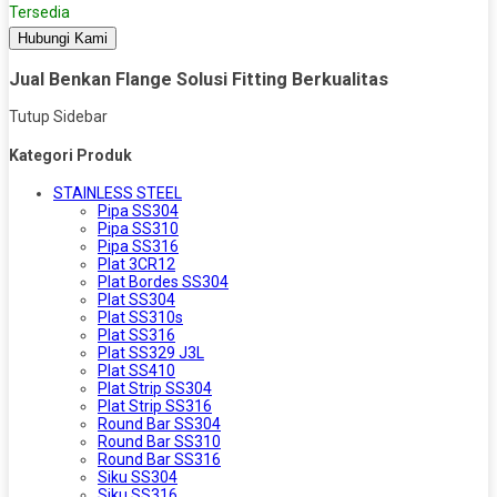
Tersedia
Hubungi Kami
Jual Benkan Flange Solusi Fitting Berkualitas
Tutup Sidebar
Kategori Produk
STAINLESS STEEL
Pipa SS304
Pipa SS310
Pipa SS316
Plat 3CR12
Plat Bordes SS304
Plat SS304
Plat SS310s
Plat SS316
Plat SS329 J3L
Plat SS410
Plat Strip SS304
Plat Strip SS316
Round Bar SS304
Round Bar SS310
Round Bar SS316
Siku SS304
Siku SS316