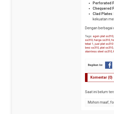
Perforated 
Steel Sheet Pile
Pipa CS SCH 120
Chequered P
Wiremesh
Clad Plates
:
Pipa CS SCH 160
kekuatan me
Pipa CS SCH 40
Dengan berbagai u
Pipa CS SCH 80
Pipa Galvanis
Tags:
agen plat ss310
ss310
,
harga ss310
,
ha
Pipa Spiral
tebal 1
,
jual plat ss31
besi ss310
,
plat ss310
Plug Valve
stainless steel ss310
,
Reduser CS
Bagikan ke
Reduser Stainless
Tee CS SCH 10
Komentar (0)
Tee CS SCH 160
Tee CS SCH 40
Saat ini belum te
Tee CS SCH 80
Mohon maaf, for
Tee Stainless
Traps Valve