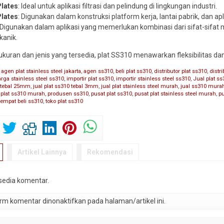
Plates
: Ideal untuk aplikasi filtrasi dan pelindung di lingkungan industri.
lates
: Digunakan dalam konstruksi platform kerja, lantai pabrik, dan a
 Digunakan dalam aplikasi yang memerlukan kombinasi dari sifat-sifat 
kanik.
kuran dan jenis yang tersedia, plat SS310 menawarkan fleksibilitas dan
,
agen plat stainless steel jakarta
,
agen ss310
,
beli plat ss310
,
distributor plat ss310
,
distr
rga stainless steel ss310
,
importir plat ss310
,
importir stainless steel ss310
,
Jual plat ss
0 tebal 25mm
,
jual plat ss310 tebal 3mm
,
jual plat stainless steel murah
,
jual ss310 mura
,
plat ss310 murah
,
produsen ss310
,
pusat plat ss310
,
pusat plat stainless steel murah
,
p
tempat beli ss310
,
toko plat ss310
Artikel Lainnya
Rekomendasi
rsedia komentar.
m komentar dinonaktifkan pada halaman/artikel ini.