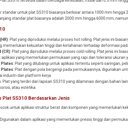
 Plat SS310 tersedia dalam berbagai ketebalan, mulai dari 0.3 mm hing
ar standar untuk plat SS310 biasanya berkisar antara 1000 mm hingga
Panjang standar plat biasanya adalah 2000 mm hingga 6000 mm, namun
310
 (HR)
: Plat yang diproduksi melalui proses hot rolling. Plat jenis ini b
ng memerlukan kekuatan tinggi dan ketahanan terhadap deformasi pada
d (CR)
: Plat yang diproduksi melalui proses cold rolling. Plat jenis ini b
 aplikasi yang memerlukan permukaan yang rapi dan toleransi ukuran y
 Plates
: Plat yang dilubangi untuk aplikasi tertentu seperti saringan, p
 Plates
: Plat dengan pola bergerigi pada permukaannya, digunakan unt
ai industri dan platform kerja.
s
: Plat yang terdiri dari lapisan SS310 yang dilaminasi dengan bahan la
orosi, atau estetika.
us Plat SS310 Berdasarkan Jenis
Cocok untuk aplikasi struktur berat dan komponen yang memerlukan keku
: Digunakan dalam aplikasi yang memerlukan presisi tinggi dan permuka