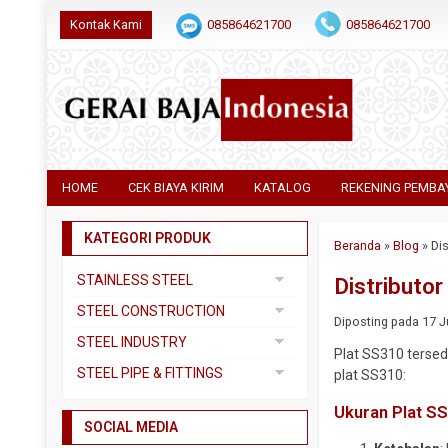
Kontak Kami
085864621700
085864621700
HOME
CEK BIAYA KIRIM
KATALOG
REKENING PEMBA
KATEGORI PRODUK
Beranda
»
Blog
»
Dis
STAINLESS STEEL
Distributor
Pipa SS304
STEEL CONSTRUCTION
Diposting pada 17 Ju
Pipa SS310
Besi Beton
STEEL INDUSTRY
Plat SS310 tersed
Pipa SS316
Besi CNP
Dual Plate
STEEL PIPE & FITTINGS
plat SS310:
Plat 3CR12
Besi Siku
Plat A283 GR C
Actuator
Ukuran Plat S
Plat Bordes SS304
Besi UNP
SOCIAL MEDIA
Plat A285 GR C
Ball Valve