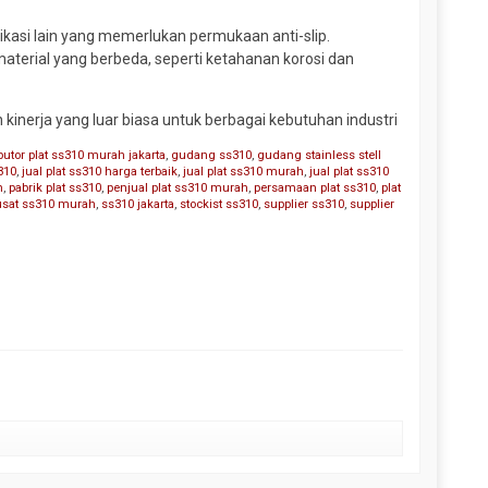
plikasi lain yang memerlukan permukaan anti-slip.
material yang berbeda, seperti ketahanan korosi dan
 kinerja yang luar biasa untuk berbagai kebutuhan industri
ibutor plat ss310 murah jakarta
,
gudang ss310
,
gudang stainless stell
310
,
jual plat ss310 harga terbaik
,
jual plat ss310 murah
,
jual plat ss310
h
,
pabrik plat ss310
,
penjual plat ss310 murah
,
persamaan plat ss310
,
plat
usat ss310 murah
,
ss310 jakarta
,
stockist ss310
,
supplier ss310
,
supplier