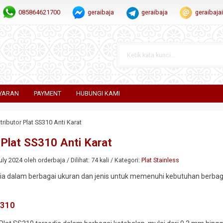
085864621700
geraibaja
geraibaja
geraibaj
YARAN
PAYMENT
HUBUNGI KAMI
tributor Plat SS310 Anti Karat
 Plat SS310 Anti Karat
ly 2024 oleh orderbaja / Dilihat: 74 kali / Kategori:
Plat Stainless
ia dalam berbagai ukuran dan jenis untuk memenuhi kebutuhan berbagai a
S310