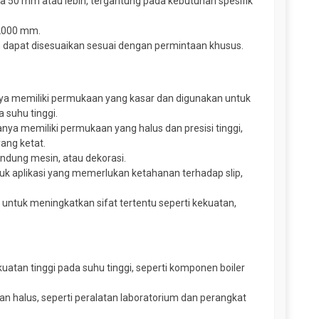
ga 50 mm atau lebih, tergantung pada kebutuhan spesifik
 2000 mm.
 dapat disesuaikan sesuai dengan permintaan khusus.
iasanya memiliki permukaan yang kasar dan digunakan untuk
 suhu tinggi.
iasanya memiliki permukaan yang halus dan presisi tinggi,
ang ketat.
elindung mesin, atau dekorasi.
uk aplikasi yang memerlukan ketahanan terhadap slip,
in untuk meningkatkan sifat tertentu seperti kekuatan,
atan tinggi pada suhu tinggi, seperti komponen boiler
an halus, seperti peralatan laboratorium dan perangkat