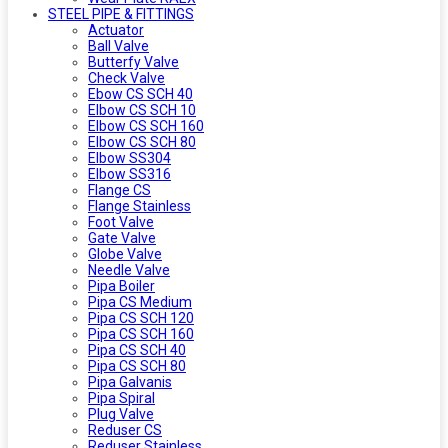
STEEL PIPE & FITTINGS
Actuator
Ball Valve
Butterfy Valve
Check Valve
Ebow CS SCH 40
Elbow CS SCH 10
Elbow CS SCH 160
Elbow CS SCH 80
Elbow SS304
Elbow SS316
Flange CS
Flange Stainless
Foot Valve
Gate Valve
Globe Valve
Needle Valve
Pipa Boiler
Pipa CS Medium
Pipa CS SCH 120
Pipa CS SCH 160
Pipa CS SCH 40
Pipa CS SCH 80
Pipa Galvanis
Pipa Spiral
Plug Valve
Reduser CS
Reduser Stainless