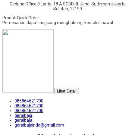
Gedung Office 8 Lantai 18 A SCBD Jl. Jend. Sudirman Jakarta
Selatan, 12190
Produk Quick Order
Pemesanan dapat langsung menghubungi kontak dibawah:
Lihat Detail
085864621700
085864621700
085864621700
geraibaja
geraibaja
geraibajaindo@gmail.com