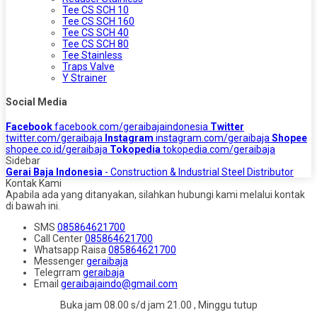
Tee CS SCH 10
Tee CS SCH 160
Tee CS SCH 40
Tee CS SCH 80
Tee Stainless
Traps Valve
Y Strainer
Social Media
Facebook
facebook.com/geraibajaindonesia
Twitter
twitter.com/geraibaja
Instagram
instagram.com/geraibaja
Shopee
shopee.co.id/geraibaja
Tokopedia
tokopedia.com/geraibaja
Sidebar
Gerai Baja Indonesia
- Construction & Industrial Steel Distributor
Kontak Kami
Apabila ada yang ditanyakan, silahkan hubungi kami melalui kontak
di bawah ini.
SMS
085864621700
Call Center
085864621700
Whatsapp
Raisa
085864621700
Messenger
geraibaja
Telegrram
geraibaja
Email
geraibajaindo@gmail.com
Buka jam 08.00 s/d jam 21.00 , Minggu tutup