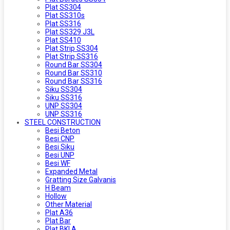
Plat SS304
Plat SS310s
Plat SS316
Plat SS329 J3L
Plat SS410
Plat Strip SS304
Plat Strip SS316
Round Bar SS304
Round Bar SS310
Round Bar SS316
Siku SS304
Siku SS316
UNP SS304
UNP SS316
STEEL CONSTRUCTION
Besi Beton
Besi CNP
Besi Siku
Besi UNP
Besi WF
Expanded Metal
Gratting Size Galvanis
H Beam
Hollow
Other Material
Plat A36
Plat Bar
Plat BKI A