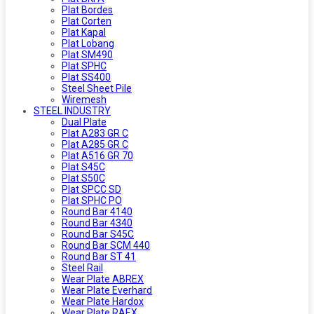
Plat Bordes
Plat Corten
Plat Kapal
Plat Lobang
Plat SM490
Plat SPHC
Plat SS400
Steel Sheet Pile
Wiremesh
STEEL INDUSTRY
Dual Plate
Plat A283 GR C
Plat A285 GR C
Plat A516 GR 70
Plat S45C
Plat S50C
Plat SPCC SD
Plat SPHC PO
Round Bar 4140
Round Bar 4340
Round Bar S45C
Round Bar SCM 440
Round Bar ST 41
Steel Rail
Wear Plate ABREX
Wear Plate Everhard
Wear Plate Hardox
Wear Plate RAEX