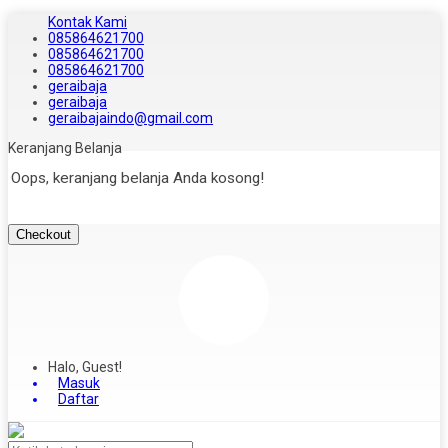
Kontak Kami
085864621700
085864621700
085864621700
geraibaja
geraibaja
geraibajaindo@gmail.com
Keranjang Belanja
Oops, keranjang belanja Anda kosong!
Checkout
Halo, Guest!
Masuk
Daftar