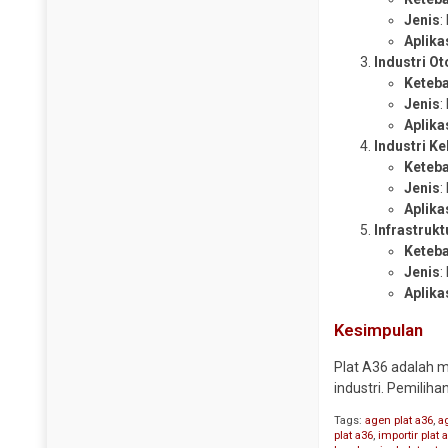
Jenis
:
Aplika
Industri O
Keteb
Jenis
:
Aplika
Industri Ke
Keteb
Jenis
:
Aplika
Infrastrukt
Keteb
Jenis
:
Aplika
Kesimpulan
Plat A36 adalah 
industri. Pemilih
Tags:
agen plat a36
,
a
plat a36
,
importir plat 