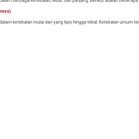
 dalam berbagai ketebalan, lebar, dan panjang. Berikut adalah bebera
ness)
 dalam ketebalan mulai dari yang tipis hingga tebal. Ketebalan umum t