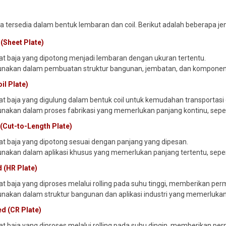
 tersedia dalam bentuk lembaran dan coil. Berikut adalah beberapa j
(Sheet Plate)
lat baja yang dipotong menjadi lembaran dengan ukuran tertentu.
gunakan dalam pembuatan struktur bangunan, jembatan, dan komponen
il Plate)
lat baja yang digulung dalam bentuk coil untuk kemudahan transportas
gunakan dalam proses fabrikasi yang memerlukan panjang kontinu, sepe
(Cut-to-Length Plate)
lat baja yang dipotong sesuai dengan panjang yang dipesan.
gunakan dalam aplikasi khusus yang memerlukan panjang tertentu, sepe
d (HR Plate)
lat baja yang diproses melalui rolling pada suhu tinggi, memberikan pe
gunakan dalam struktur bangunan dan aplikasi industri yang memerlukan
ed (CR Plate)
lat baja yang diproses melalui rolling pada suhu dingin, memberikan per