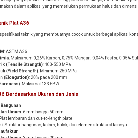
gunakan dalam aplikasi yang memerlukan permukaan halus dan dimensi 
knik Plat A36
 spesifikasi teknik yang membuatnya cocok untuk berbagai aplikasi konst
TM
: ASTM A36
imia
: Maksimum 0,26% Karbon, 0,75% Mangan, 0,04% Fosfor, 0,05% Sulfu
ik (Tensile Strength)
: 400-550 MPa
uh (Yield Strength)
: Minimum 250 MPa
n (Elongation)
: 20% pada 200 mm
Hardness)
: Maksimal 133 HBW
A36 Berdasarkan Ukuran dan Jenis
i Bangunan
alan Umum
: 6 mm hingga 50 mm
 Plat lembaran dan cut-to-length plate
si
: Struktur bangunan, kolom, balok, dan elemen struktural lainnya.
anufaktur
alan Umum
: 3 mm hingga 20 mm