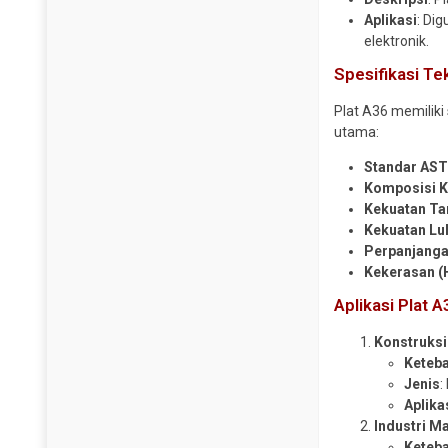
Aplikasi
: Di
elektronik.
Spesifikasi Te
Plat A36 memiliki
utama:
Standar AS
Komposisi K
Kekuatan Tar
Kekuatan Lul
Perpanjanga
Kekerasan (
Aplikasi Plat 
Konstruks
Keteb
Jenis
:
Aplika
Industri M
Keteb