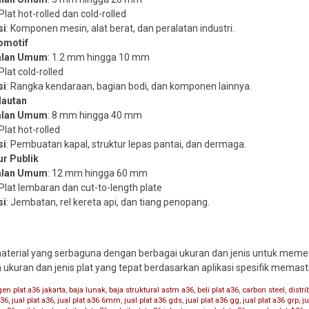
 Plat hot-rolled dan cold-rolled
si
: Komponen mesin, alat berat, dan peralatan industri.
tomotif
alan Umum
: 1.2 mm hingga 10 mm
 Plat cold-rolled
si
: Rangka kendaraan, bagian bodi, dan komponen lainnya.
lautan
alan Umum
: 8 mm hingga 40 mm
 Plat hot-rolled
si
: Pembuatan kapal, struktur lepas pantai, dan dermaga.
ur Publik
alan Umum
: 12 mm hingga 60 mm
 Plat lembaran dan cut-to-length plate
si
: Jembatan, rel kereta api, dan tiang penopang.
material yang serbaguna dengan berbagai ukuran dan jenis untuk mem
an ukuran dan jenis plat yang tepat berdasarkan aplikasi spesifik memas
gen plat a36 jakarta
,
baja lunak
,
baja struktural astm a36
,
beli plat a36
,
carbon steel
,
distri
a36
,
jual plat a36
,
jual plat a36 6mm
,
jual plat a36 gds
,
jual plat a36 gg
,
jual plat a36 grp
,
ju