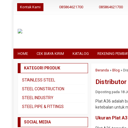
Kontak Kami
085864621700
085864621700
HOME
CEK BIAYA KIRIM
KATALOG
REKENING PEMBA
KATEGORI PRODUK
Beranda
»
Blog
»
Di
STAINLESS STEEL
Distributo
Pipa SS304
STEEL CONSTRUCTION
Diposting pada 18 Ju
Pipa SS310
Besi Beton
STEEL INDUSTRY
Plat A36 adalah b
Pipa SS316
Besi CNP
Dual Plate
STEEL PIPE & FITTINGS
ketebalan untuk m
Plat 3CR12
Besi Siku
Plat A283 GR C
Actuator
Ukuran Plat A
Plat Bordes SS304
Besi UNP
SOCIAL MEDIA
Plat A285 GR C
Ball Valve