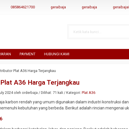
085864621700
geraibaja
geraibaja
geraibaj
YARAN
PAYMENT
HUBUNGI KAMI
stributor Plat A36 Harga Terjangkau
r Plat A36 Harga Terjangkau
ly 2024 oleh orderbaja / Dilihat: 71 kali / Kategori:
Plat A36
aja karbon rendah yang umum digunakan dalam industri konstruksi dan 
emenuhi kebutuhan yang berbeda. Berikut adalah rincian mengenai uku
36