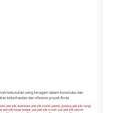
enuhi kebutuhan yang beragam dalam konstruksi dan
tikan keberhasilan dan efisiensi proyek Anda
butor plat a36
,
distributor plat a36 murah jakarta
,
gudang plat a36
,
harga
al plat a36 harga terbaik
,
jual plat a36 murah
,
jual plat a36 ukuran