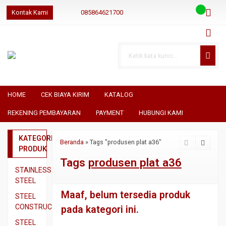
Kontak Kami
085864621700
085864621700
085864621700
geraibaja
geraibaja
geraibajaindo@gmail.com
HOME
CEK BIAYA KIRIM
KATALOG
REKENING PEMBAYARAN
PAYMENT
HUBUNGI KAMI
KATEGORI
Beranda
»
Tags "produsen plat a36"
PRODUK
Tags
produsen plat a36
STAINLESS
STEEL
Maaf, belum tersedia produk
Pipa
STEEL
SS304
CONSTRUCTION
pada kategori ini.
Pipa
Besi
STEEL