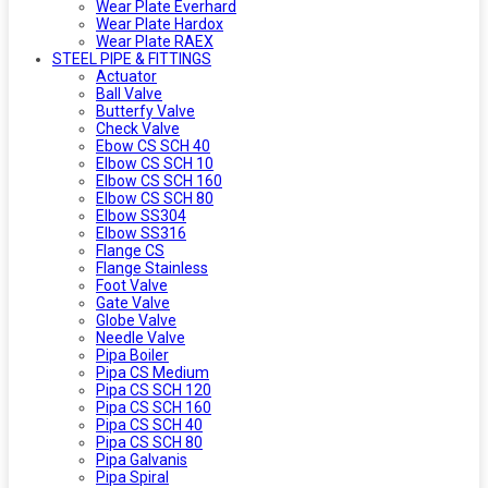
Wear Plate Everhard
Wear Plate Hardox
Wear Plate RAEX
STEEL PIPE & FITTINGS
Actuator
Ball Valve
Butterfy Valve
Check Valve
Ebow CS SCH 40
Elbow CS SCH 10
Elbow CS SCH 160
Elbow CS SCH 80
Elbow SS304
Elbow SS316
Flange CS
Flange Stainless
Foot Valve
Gate Valve
Globe Valve
Needle Valve
Pipa Boiler
Pipa CS Medium
Pipa CS SCH 120
Pipa CS SCH 160
Pipa CS SCH 40
Pipa CS SCH 80
Pipa Galvanis
Pipa Spiral