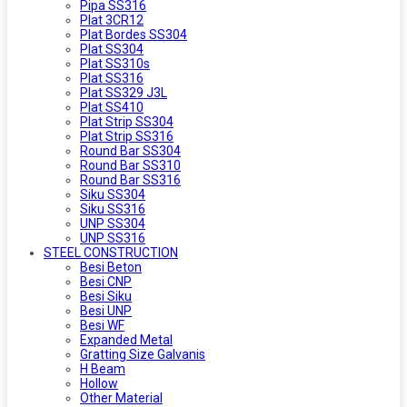
Pipa SS316
Plat 3CR12
Plat Bordes SS304
Plat SS304
Plat SS310s
Plat SS316
Plat SS329 J3L
Plat SS410
Plat Strip SS304
Plat Strip SS316
Round Bar SS304
Round Bar SS310
Round Bar SS316
Siku SS304
Siku SS316
UNP SS304
UNP SS316
STEEL CONSTRUCTION
Besi Beton
Besi CNP
Besi Siku
Besi UNP
Besi WF
Expanded Metal
Gratting Size Galvanis
H Beam
Hollow
Other Material