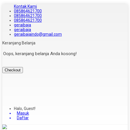
Kontak Kami
085864621700
085864621700
085864621700
geraibaja
geraibaja
geraibajaindo@gmail.com
Keranjang Belanja
Oops, keranjang belanja Anda kosong!
Checkout
Halo, Guest!
Masuk
Daftar