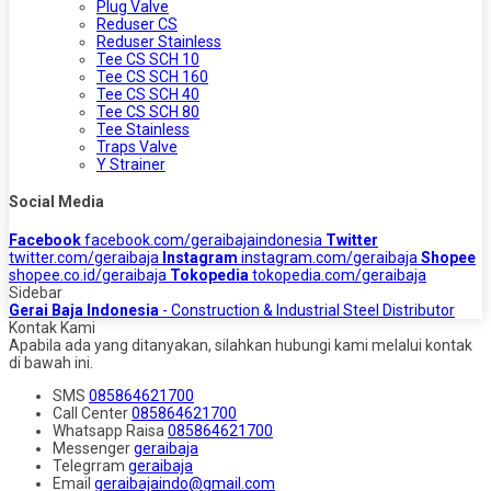
Plug Valve
Reduser CS
Reduser Stainless
Tee CS SCH 10
Tee CS SCH 160
Tee CS SCH 40
Tee CS SCH 80
Tee Stainless
Traps Valve
Y Strainer
Social Media
Facebook
facebook.com/geraibajaindonesia
Twitter
twitter.com/geraibaja
Instagram
instagram.com/geraibaja
Shopee
shopee.co.id/geraibaja
Tokopedia
tokopedia.com/geraibaja
Sidebar
Gerai Baja Indonesia
- Construction & Industrial Steel Distributor
Kontak Kami
Apabila ada yang ditanyakan, silahkan hubungi kami melalui kontak
di bawah ini.
SMS
085864621700
Call Center
085864621700
Whatsapp
Raisa
085864621700
Messenger
geraibaja
Telegrram
geraibaja
Email
geraibajaindo@gmail.com