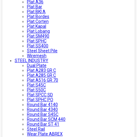
Plat A36
Plat Bar
Plat BKI A
Plat Bordes
Plat Corten
Plat Kapal
Plat Lobang
Plat SM490
Plat SPHC
Plat SS400
Steel Sheet Pile
Wiremesh
STEEL INDUSTRY
Dual Plate
Plat A283 GR C
Plat A285 GR C
Plat A516 GR 70
Plat S45C
Plat S50C
Plat SPCC SD
Plat SPHC PO
Round Bar 4140
Round Bar 4340
Round Bar S45C
Round Bar SCM 440
Round Bar ST 41
Steel Rail
Wear Plate ABREX