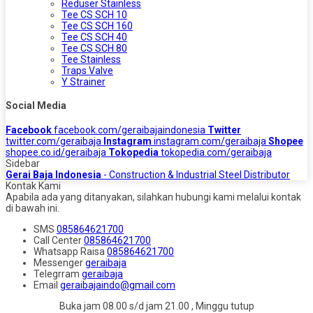
Reduser Stainless
Tee CS SCH 10
Tee CS SCH 160
Tee CS SCH 40
Tee CS SCH 80
Tee Stainless
Traps Valve
Y Strainer
Social Media
Facebook
facebook.com/geraibajaindonesia
Twitter
twitter.com/geraibaja
Instagram
instagram.com/geraibaja
Shopee
shopee.co.id/geraibaja
Tokopedia
tokopedia.com/geraibaja
Sidebar
Gerai Baja Indonesia
- Construction & Industrial Steel Distributor
Kontak Kami
Apabila ada yang ditanyakan, silahkan hubungi kami melalui kontak
di bawah ini.
SMS
085864621700
Call Center
085864621700
Whatsapp
Raisa
085864621700
Messenger
geraibaja
Telegrram
geraibaja
Email
geraibajaindo@gmail.com
Buka jam 08.00 s/d jam 21.00 , Minggu tutup