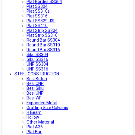
Plat Bordes SS304
Plat SS304
Plat SS310s
Plat SS316
Plat SS329 J3L
Plat SS410
Plat Strip SS304
Plat Strip SS316
Round Bar SS304
Round Bar SS310
Round Bar SS316
Siku SS304
Siku SS316
UNP SS304
UNP SS316
STEEL CONSTRUCTION
Besi Beton
Besi CNP
Besi Siku
Besi UNP
Besi WF
Expanded Metal
Gratting Size Galvanis
H Beam
Hollow
Other Material
Plat A36
Plat Bar