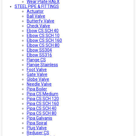
Wear Plate RAEX
STEEL PIPE & FITTINGS
Actuator
Ball Valve
Butterfy Valve
Check Valve
Ebow CS SCH 40
Elbow CS SCH 10
Elbow CS SCH 160
Elbow CS SCH 80
Elbow SS304
Elbow SS316
Flange CS
Flange Stainless
Foot Valve
Gate Valve
Globe Valve
Needle Valve
Pipa Boiler
Pipa CS Medium
Pipa CS SCH 120
Pipa CS SCH 160
Pipa CS SCH 40
Pipa CS SCH 80
Pipa Galvanis
Pipa Spiral
Plug Valve
Reduser CS