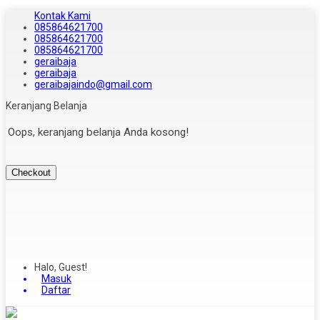
Kontak Kami
085864621700
085864621700
085864621700
geraibaja
geraibaja
geraibajaindo@gmail.com
Keranjang Belanja
Oops, keranjang belanja Anda kosong!
Checkout
Halo, Guest!
Masuk
Daftar