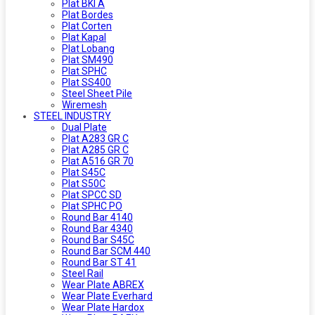
Plat BKI A
Plat Bordes
Plat Corten
Plat Kapal
Plat Lobang
Plat SM490
Plat SPHC
Plat SS400
Steel Sheet Pile
Wiremesh
STEEL INDUSTRY
Dual Plate
Plat A283 GR C
Plat A285 GR C
Plat A516 GR 70
Plat S45C
Plat S50C
Plat SPCC SD
Plat SPHC PO
Round Bar 4140
Round Bar 4340
Round Bar S45C
Round Bar SCM 440
Round Bar ST 41
Steel Rail
Wear Plate ABREX
Wear Plate Everhard
Wear Plate Hardox