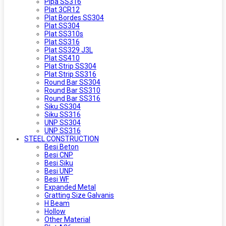
Pipa SS316
Plat 3CR12
Plat Bordes SS304
Plat SS304
Plat SS310s
Plat SS316
Plat SS329 J3L
Plat SS410
Plat Strip SS304
Plat Strip SS316
Round Bar SS304
Round Bar SS310
Round Bar SS316
Siku SS304
Siku SS316
UNP SS304
UNP SS316
STEEL CONSTRUCTION
Besi Beton
Besi CNP
Besi Siku
Besi UNP
Besi WF
Expanded Metal
Gratting Size Galvanis
H Beam
Hollow
Other Material