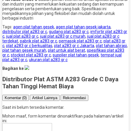
dan industri yang memerlukan kekuatan sedang dan kemampuan
pengelasan serta pembentukan yang baik. Spesifikasi ini
menjadikannya pilihan yang fleksibel dan mudah diolah untuk
berbagai industri
Tags:
agen plat tahan gesek
,
agen plat tahan gesek jakarta
,
distributor plat a283 gr c
,
gudang plat a283 gr c
,
imfortir plat a283 gr
c
,
jual plat a283 gr c
,
jual plat a283 gr c murah
,
jual plat a283 gr c
terdekat
,
pabrik plat a283 gr c
,
pemasok plat a283 gr c
,
plat a283 gr
c
,
plat a283 gr c berkualitas
,
plat a283 gr c Jakarta
,
plat tahan abrasi
,
plat tahan gesek murah
,
plat untuk alat berat
,
spesifikasi plat a283
gr c
,
stockist plat a283 gr c
,
supplier plat tahan gesek
,
tempat jual
plat a283 gr c
,
ukuran plat a283 gr c
Bagikan ke
Distributor Plat ASTM A283 Grade C Daya
Tahan Tinggi Hemat Biaya
Komentar (0)
Artikel Lainnya
Rekomendasi
Saat ini belum tersedia komentar.
Mohon maaf, form komentar dinonaktifkan pada halaman/artikel
ini.