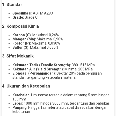
1. Standar
Spesifikasi
: ASTM A283
Grade
: Grade C
2. Komposisi Kimia
Karbon (C)
: Maksimal 0,24%
Mangan (Mn)
: Maksimal 0,90%
Fosfor (P)
: Maksimal 0,030%
Sulfur (S)
: Maksimal 0,035%
3. Sifat Mekanik
Kekuatan Tarik (Tensile Strength)
: 380–515 MPa
Kekuatan Alir (Yield Strength)
: Minimal 205 MPa
Elongasi (Perpanjangan)
: Sekitar 20% pada pengujian
standar, tergantung ketebalan material
4. Ukuran dan Ketebalan
Ketebalan
: Umumnya tersedia dalam rentang 5 mm hingga
150 mm
Lebar
: 1000 mm hingga 3000 mm, tergantung dari pabrikasi
Panjang
: Hingga 12 meter atau dapat disesuaikan dengan
kebutuhan