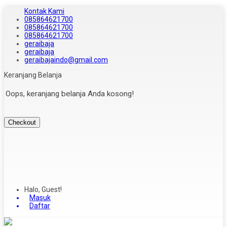
Kontak Kami
085864621700
085864621700
085864621700
geraibaja
geraibaja
geraibajaindo@gmail.com
Keranjang Belanja
Oops, keranjang belanja Anda kosong!
Checkout
Halo, Guest!
Masuk
Daftar