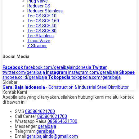
Plug Valve
Reduser CS
Reduser Stainless
Tee CS SCH 10
Tee CS SCH 160
Tee CS SCH 40
Tee CS SCH 80
Tee Stainless
Traps Valve
Y Strainer
Social Media
Facebook
facebook.com/geraibajaindonesia
Twitter
twitter.com/geraibaja
Instagram
instagram.com/geraibaja
Shopee
shopee.co.id/geraibaja
Tokopedia
tokopedia.com/geraibaja
Sidebar
Gerai Baja Indonesia
- Construction & Industrial Steel Distributor
Kontak Kami
Apabila ada yang ditanyakan, silahkan hubungi kami melalui kontak
di bawah ini.
SMS
085864621700
Call Center
085864621700
Whatsapp
Raisa
085864621700
Messenger
geraibaja
Telegrram
geraibaja
Email
geraibajaindo@gmail.com