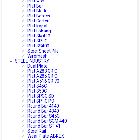
Plat A36
Plat Bar
Plat BKI A
Plat Bordes
Plat Corten
Plat Kapal
Plat Lobang
Plat SM490
Plat SPHC
Plat SS400
Steel Sheet Pile
Wiremesh
STEEL INDUSTRY
Dual Plate
Plat A283 GR C
Plat A285 GR C
Plat A516 GR 70
Plat S45C
Plat S50C
Plat SPCC SD
Plat SPHC PO
Round Bar 4140
Round Bar 4340
Round Bar S45C
Round Bar SCM 440
Round Bar ST 41
Steel Rail
Wear Plate ABREX