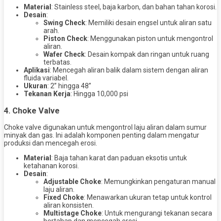
Material
: Stainless steel, baja karbon, dan bahan tahan korosi.
Desain
:
Swing Check
: Memiliki desain engsel untuk aliran satu
arah.
Piston Check
: Menggunakan piston untuk mengontrol
aliran.
Wafer Check
: Desain kompak dan ringan untuk ruang
terbatas.
Aplikasi
: Mencegah aliran balik dalam sistem dengan aliran
fluida variabel.
Ukuran
: 2” hingga 48”
Tekanan Kerja
: Hingga 10,000 psi
4.
Choke Valve
Choke valve digunakan untuk mengontrol laju aliran dalam sumur
minyak dan gas. Ini adalah komponen penting dalam mengatur
produksi dan mencegah erosi.
Material
: Baja tahan karat dan paduan eksotis untuk
ketahanan korosi.
Desain
:
Adjustable Choke
: Memungkinkan pengaturan manual
laju aliran.
Fixed Choke
: Menawarkan ukuran tetap untuk kontrol
aliran konsisten.
Multistage Choke
: Untuk mengurangi tekanan secara
bertahap dan mencegah erosi.