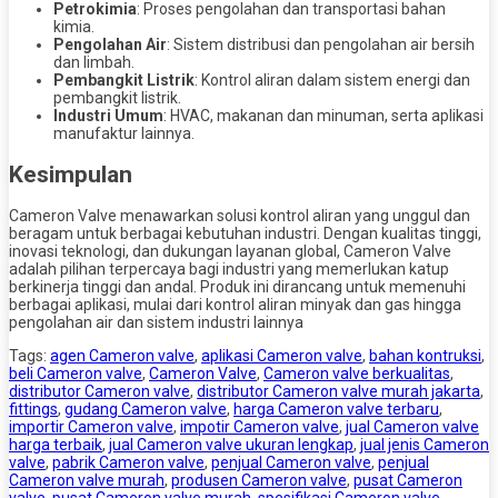
Petrokimia
: Proses pengolahan dan transportasi bahan
kimia.
Pengolahan Air
: Sistem distribusi dan pengolahan air bersih
dan limbah.
Pembangkit Listrik
: Kontrol aliran dalam sistem energi dan
pembangkit listrik.
Industri Umum
: HVAC, makanan dan minuman, serta aplikasi
manufaktur lainnya.
Kesimpulan
Cameron Valve menawarkan solusi kontrol aliran yang unggul dan
beragam untuk berbagai kebutuhan industri. Dengan kualitas tinggi,
inovasi teknologi, dan dukungan layanan global, Cameron Valve
adalah pilihan terpercaya bagi industri yang memerlukan katup
berkinerja tinggi dan andal. Produk ini dirancang untuk memenuhi
berbagai aplikasi, mulai dari kontrol aliran minyak dan gas hingga
pengolahan air dan sistem industri lainnya
Tags:
agen Cameron valve
,
aplikasi Cameron valve
,
bahan kontruksi
,
beli Cameron valve
,
Cameron Valve
,
Cameron valve berkualitas
,
distributor Cameron valve
,
distributor Cameron valve murah jakarta
,
fittings
,
gudang Cameron valve
,
harga Cameron valve terbaru
,
importir Cameron valve
,
impotir Cameron valve
,
jual Cameron valve
harga terbaik
,
jual Cameron valve ukuran lengkap
,
jual jenis Cameron
valve
,
pabrik Cameron valve
,
penjual Cameron valve
,
penjual
Cameron valve murah
,
produsen Cameron valve
,
pusat Cameron