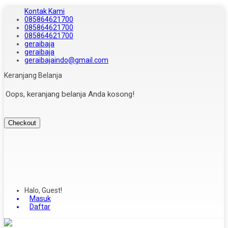
Kontak Kami
085864621700
085864621700
085864621700
geraibaja
geraibaja
geraibajaindo@gmail.com
Keranjang Belanja
Oops, keranjang belanja Anda kosong!
Checkout
Halo, Guest!
Masuk
Daftar