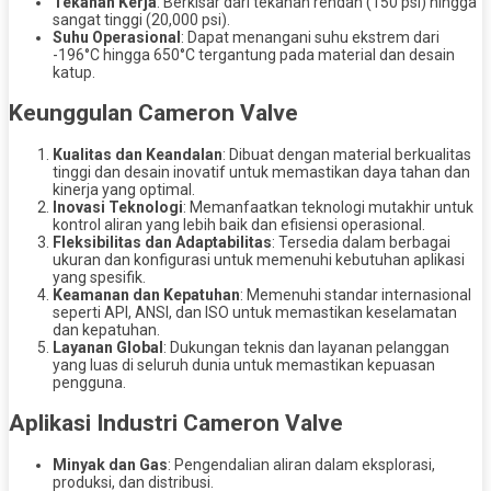
Tekanan Kerja
: Berkisar dari tekanan rendah (150 psi) hingga
sangat tinggi (20,000 psi).
Suhu Operasional
: Dapat menangani suhu ekstrem dari
-196°C hingga 650°C tergantung pada material dan desain
katup.
Keunggulan Cameron Valve
Kualitas dan Keandalan
: Dibuat dengan material berkualitas
tinggi dan desain inovatif untuk memastikan daya tahan dan
kinerja yang optimal.
Inovasi Teknologi
: Memanfaatkan teknologi mutakhir untuk
kontrol aliran yang lebih baik dan efisiensi operasional.
Fleksibilitas dan Adaptabilitas
: Tersedia dalam berbagai
ukuran dan konfigurasi untuk memenuhi kebutuhan aplikasi
yang spesifik.
Keamanan dan Kepatuhan
: Memenuhi standar internasional
seperti API, ANSI, dan ISO untuk memastikan keselamatan
dan kepatuhan.
Layanan Global
: Dukungan teknis dan layanan pelanggan
yang luas di seluruh dunia untuk memastikan kepuasan
pengguna.
Aplikasi Industri Cameron Valve
Minyak dan Gas
: Pengendalian aliran dalam eksplorasi,
produksi, dan distribusi.