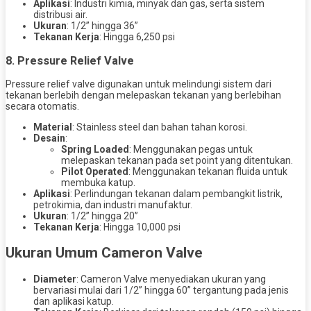
Aplikasi
: Industri kimia, minyak dan gas, serta sistem
distribusi air.
Ukuran
: 1/2” hingga 36”
Tekanan Kerja
: Hingga 6,250 psi
8.
Pressure Relief Valve
Pressure relief valve digunakan untuk melindungi sistem dari
tekanan berlebih dengan melepaskan tekanan yang berlebihan
secara otomatis.
Material
: Stainless steel dan bahan tahan korosi.
Desain
:
Spring Loaded
: Menggunakan pegas untuk
melepaskan tekanan pada set point yang ditentukan.
Pilot Operated
: Menggunakan tekanan fluida untuk
membuka katup.
Aplikasi
: Perlindungan tekanan dalam pembangkit listrik,
petrokimia, dan industri manufaktur.
Ukuran
: 1/2” hingga 20”
Tekanan Kerja
: Hingga 10,000 psi
Ukuran Umum Cameron Valve
Diameter
: Cameron Valve menyediakan ukuran yang
bervariasi mulai dari 1/2” hingga 60” tergantung pada jenis
dan aplikasi katup.