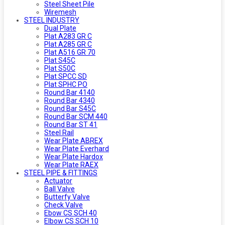
Steel Sheet Pile
Wiremesh
STEEL INDUSTRY
Dual Plate
Plat A283 GR C
Plat A285 GR C
Plat A516 GR 70
Plat S45C
Plat S50C
Plat SPCC SD
Plat SPHC PO
Round Bar 4140
Round Bar 4340
Round Bar S45C
Round Bar SCM 440
Round Bar ST 41
Steel Rail
Wear Plate ABREX
Wear Plate Everhard
Wear Plate Hardox
Wear Plate RAEX
STEEL PIPE & FITTINGS
Actuator
Ball Valve
Butterfy Valve
Check Valve
Ebow CS SCH 40
Elbow CS SCH 10