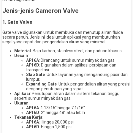
Jenis-jenis Cameron Valve
1.
Gate Valve
Gate valve digunakan untuk membuka dan menutup aliran fluida
secara penuh. Jenis ini ideal untuk aplikasi yang membutuhkan
segel yang rapat dan pengendalian aliran yang minimal.
Material
: Baja karbon, stainless steel, dan paduan khusus.
Desain
:
API 6A
: Dirancang untuk sumur minyak dan gas.
API 6D
: Digunakan dalam aplikasi perpipaan dan
transportasi.
Slab Gate
: Untuk layanan yang mengandung pasir dan
lumpur.
Expanding Gate
: Untuk pengendalian aliran yang presisi
dengan penutupan yang rapat.
Aplikasi
: Penutupan aliran dalam sistem tekanan tinggi,
seperti sumur minyak dan gas.
Ukuran
:
API 6A
: 1 13/16” hingga 7 1/16”
API 6D
: 2” hingga 48” atau lebih
Tekanan Kerja
:
API 6A
: Hingga 20,000 psi
API 6D
: Hingga 1,500 psi