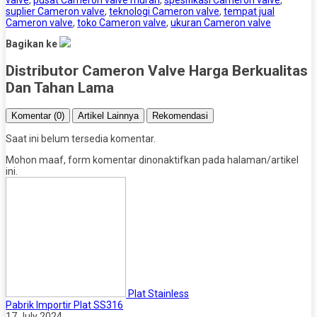
valve
,
pusat Cameron valve murah
,
spesifikasi Cameron valve
,
suplier Cameron valve
,
teknologi Cameron valve
,
tempat jual
Cameron valve
,
toko Cameron valve
,
ukuran Cameron valve
Bagikan ke
Distributor Cameron Valve Harga Berkualitas
Dan Tahan Lama
Komentar (0)
Artikel Lainnya
Rekomendasi
Saat ini belum tersedia komentar.
Mohon maaf, form komentar dinonaktifkan pada halaman/artikel
ini.
Plat Stainless
Pabrik Importir Plat SS316
17 July 2024