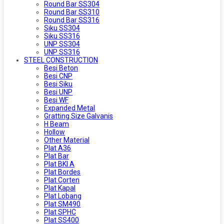
Round Bar SS304
Round Bar SS310
Round Bar SS316
Siku SS304
Siku SS316
UNP SS304
UNP SS316
STEEL CONSTRUCTION
Besi Beton
Besi CNP
Besi Siku
Besi UNP
Besi WF
Expanded Metal
Gratting Size Galvanis
H Beam
Hollow
Other Material
Plat A36
Plat Bar
Plat BKI A
Plat Bordes
Plat Corten
Plat Kapal
Plat Lobang
Plat SM490
Plat SPHC
Plat SS400