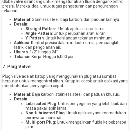
Globe valve dirancang untuk mengatur aliran fluida dengan kontrol
presisi. Mereka ideal untuk tugas pengaturan dan pengurangan
tekanan.
Material
: Stainless steel, baja karbon, dan paduan lainnya.
Desain
:
Straight Pattern
: Untuk aplikasi aliran lurus.
Angle Pattern
: Untuk perubahan arah aliran.
Y-Pattern
: Untuk kehilangan tekanan minimum.
Aplikasi
: Kontrol presisi dalam industri kimia, pembangkit
listrik, dan pengolahan air.
Ukuran
: 1/2” hingga 24”
Tekanan Kerja
: Hingga 6,000 psi
7.
Plug Valve
Plug valve adalah katup yang menggunakan plug atau sumbat
berputar untuk mengontrol aliran. Katup ini cocok untuk aplikasi yang
membutuhkan penyegelan cepat.
Material
: Baja karbon, stainless steel, dan paduan khusus.
Desain
:
Lubricated Plug
: Untuk penyegelan yang lebih baik dan
masa pakai lebih lama.
Non-lubricated Plug
: Untuk aplikasi yang memerlukan
perawatan minimal.
Multi-port Plug
: Untuk mengalirkan fluida ke beberapa
jalur.