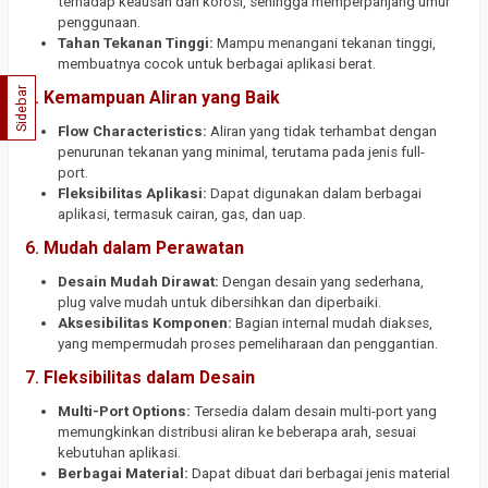
terhadap keausan dan korosi, sehingga memperpanjang umur
penggunaan.
Tahan Tekanan Tinggi:
Mampu menangani tekanan tinggi,
membuatnya cocok untuk berbagai aplikasi berat.
Sidebar
5.
Kemampuan Aliran yang Baik
Flow Characteristics:
Aliran yang tidak terhambat dengan
penurunan tekanan yang minimal, terutama pada jenis full-
port.
Fleksibilitas Aplikasi:
Dapat digunakan dalam berbagai
aplikasi, termasuk cairan, gas, dan uap.
6.
Mudah dalam Perawatan
Desain Mudah Dirawat:
Dengan desain yang sederhana,
plug valve mudah untuk dibersihkan dan diperbaiki.
Aksesibilitas Komponen:
Bagian internal mudah diakses,
yang mempermudah proses pemeliharaan dan penggantian.
7.
Fleksibilitas dalam Desain
Multi-Port Options:
Tersedia dalam desain multi-port yang
memungkinkan distribusi aliran ke beberapa arah, sesuai
kebutuhan aplikasi.
Berbagai Material:
Dapat dibuat dari berbagai jenis material