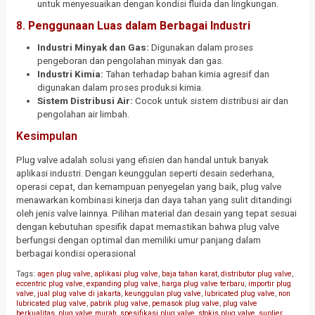
untuk menyesuaikan dengan kondisi fluida dan lingkungan.
8.
Penggunaan Luas dalam Berbagai Industri
Industri Minyak dan Gas:
Digunakan dalam proses
pengeboran dan pengolahan minyak dan gas.
Industri Kimia:
Tahan terhadap bahan kimia agresif dan
digunakan dalam proses produksi kimia.
Sistem Distribusi Air:
Cocok untuk sistem distribusi air dan
pengolahan air limbah.
Kesimpulan
Plug valve adalah solusi yang efisien dan handal untuk banyak
aplikasi industri. Dengan keunggulan seperti desain sederhana,
operasi cepat, dan kemampuan penyegelan yang baik, plug valve
menawarkan kombinasi kinerja dan daya tahan yang sulit ditandingi
oleh jenis valve lainnya. Pilihan material dan desain yang tepat sesuai
dengan kebutuhan spesifik dapat memastikan bahwa plug valve
berfungsi dengan optimal dan memiliki umur panjang dalam
berbagai kondisi operasional
Tags:
agen plug valve
,
aplikasi plug valve
,
baja tahan karat
,
distributor plug valve
,
eccentric plug valve
,
expanding plug valve
,
harga plug valve terbaru
,
importir plug
valve
,
jual plug valve di jakarta
,
keunggulan plug valve
,
lubricated plug valve
,
non
lubricated plug valve
,
pabrik plug valve
,
pemasok plug valve
,
plug valve
berkualitas
,
plug valve murah
,
spesifikasi plug valve
,
stokis plug valve
,
suplier