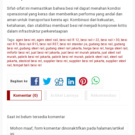
Sifat-sifat ini memastikan bahwa besi rel dapat menahan kondisi
operasional yang keras dan memberikan performa yang andal dan
aman untuk transportasi kereta api. Kombinasi dari kekuatan,
ketahanan, dan stabilitas membuat besi rel menjadi komponen kritis
dalam infrastruktur perkeretaapian
Tags:
agen besi rel
,
agen steel rail
,
besi rail R 12
,
besi rail r 22
,
besi rail r 30
,
besi
rail R 9
,
Besi rail R15
,
besi rail R37
,
besi rel standar jis
,
gudang besi rail
,
gudang
besi rel
,
gudang steel rail
,
gudang steel rail jakarta
,
harga besi rel
,
harga steel rail
,
imfortir besi rel
,
jual besi rel jakarta
,
jual besi rel murah jakarta
,
jual steel rail
murah
,
pabrik besi rel jakarta
,
pabrik besi rel murah
,
pabrik steel rail
,
steel rail
jakarta
,
stockist besi rel
,
supplier besi rel
,
supplier besi rel jakarta
,
supplier steel
rail
,
tempat beli besi rel
Bagikan ke
Komentar (0)
Artikel Lainnya
Rekomendasi
Saat ini belum tersedia komentar.
Mohon maaf, form komentar dinonaktifkan pada halaman/artikel
ini.