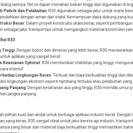
ambang lainnya. Rel ini dapat menahan beban tinggi dan digunakan di l
di Pabrik dan Pelabuhan
: R30 digunakan sebagai jalur untuk crane bes
dipindahkan dengan aman dan stabil. Kemampuan daya dukung yang kuat
truksi Besar
: Dalam proyek konstruksi skala besar, seperti pembanguna
n sebagai jalur transportasi untuk mengangkut material konstruksi yan
 Rel R30
 Tinggi
: Dengan bobot dan dimensi yang lebih besar, R30 menawarka
ntuk aplikasi yang sangat berat.
dan Keamanan Optimal
: R30 memberikan stabilitas yang tinggi, mengura
ara intensif.
erhadap Lingkungan Keras
: Terbuat dari baja berkualitas tinggi dan d
disi lingkungan ekstrem seperti tambang terbuka atau pelabuhan yang 
yang Panjang
: Dengan ketahanan aus yang tinggi, R30 memiliki umur p
han jangka panjang.
h pilihan kuat dan andal untuk berbagai aplikasi industri berat. Dengan 
n yang keras, R30 sangat ideal untuk jalur kereta api industri, transport
inya yang besar dan material baja berkualitas tinggi memastikan bah