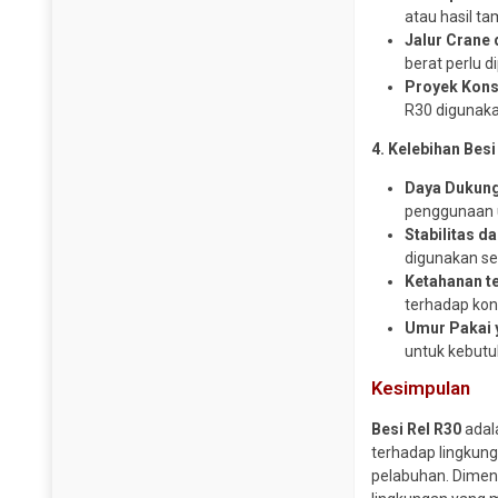
atau hasil t
Steel Sheet Pile
Pipa CS SCH 120
Jalur Crane 
Wiremesh
Pipa CS SCH 160
berat perlu 
Proyek Kons
Pipa CS SCH 40
R30 digunaka
Pipa CS SCH 80
4. Kelebihan Besi
Pipa Galvanis
Daya Dukung
Pipa Spiral
penggunaan u
Plug Valve
Stabilitas 
Reduser CS
digunakan sec
Ketahanan t
Reduser Stainless
terhadap kon
Tee CS SCH 10
Umur Pakai 
Tee CS SCH 160
untuk kebutu
Tee CS SCH 40
Kesimpulan
Tee CS SCH 80
Besi Rel R30
adala
Tee Stainless
terhadap lingkunga
pelabuhan. Dimens
Traps Valve