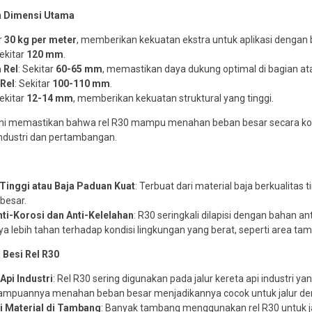
an Dimensi Utama
ar
30 kg per meter
, memberikan kekuatan ekstra untuk aplikasi dengan 
Sekitar
120 mm
.
 Rel
: Sekitar
60-65 mm
, memastikan daya dukung optimal di bagian ata
 Rel
: Sekitar
100-110 mm
.
Sekitar
12-14 mm
, memberikan kekuatan struktural yang tinggi.
ini memastikan bahwa rel R30 mampu menahan beban besar secara konsi
 industri dan pertambangan.
Tinggi atau Baja Paduan Kuat
: Terbuat dari material baja berkualitas 
besar.
ti-Korosi dan Anti-Kelelahan
: R30 seringkali dilapisi dengan bahan 
a lebih tahan terhadap kondisi lingkungan yang berat, seperti area ta
 Besi Rel R30
Api Industri
: Rel R30 sering digunakan pada jalur kereta api industri
ampuannya menahan beban besar menjadikannya cocok untuk jalur denga
i Material di Tambang
: Banyak tambang menggunakan rel R30 untuk jalu