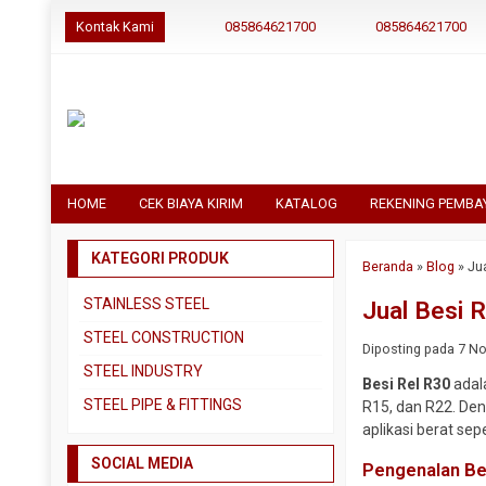
Kontak Kami
085864621700
085864621700
HOME
CEK BIAYA KIRIM
KATALOG
REKENING PEMBA
KATEGORI PRODUK
Beranda
»
Blog
»
Ju
STAINLESS STEEL
Jual Besi R
Pipa SS304
STEEL CONSTRUCTION
Diposting pada 7 Nov
Pipa SS310
Besi Beton
STEEL INDUSTRY
Besi Rel R30
adala
Pipa SS316
Besi CNP
Dual Plate
STEEL PIPE & FITTINGS
R15, dan R22. Den
Plat 3CR12
Besi Siku
aplikasi berat sep
Plat A283 GR C
Actuator
Plat Bordes SS304
Besi UNP
SOCIAL MEDIA
Plat A285 GR C
Ball Valve
Pengenalan Be