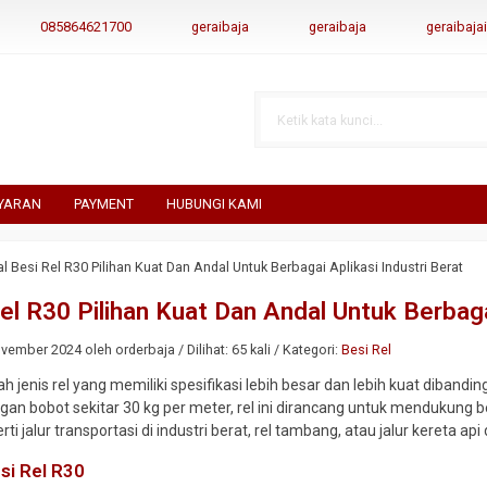
085864621700
geraibaja
geraibaja
geraibaj
YARAN
PAYMENT
HUBUNGI KAMI
al Besi Rel R30 Pilihan Kuat Dan Andal Untuk Berbagai Aplikasi Industri Berat
el R30 Pilihan Kuat Dan Andal Untuk Berbaga
ember 2024 oleh orderbaja / Dilihat: 65 kali / Kategori:
Besi Rel
h jenis rel yang memiliki spesifikasi lebih besar dan lebih kuat dibandin
gan bobot sekitar 30 kg per meter, rel ini dirancang untuk mendukung 
erti jalur transportasi di industri berat, rel tambang, atau jalur kereta
si Rel R30