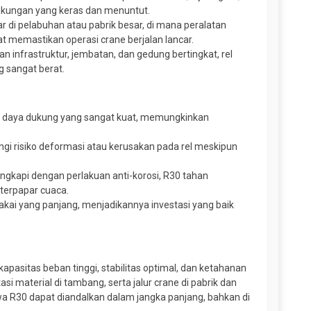
ingkungan yang keras dan menuntut.
ar di pelabuhan atau pabrik besar, di mana peralatan
 memastikan operasi crane berjalan lancar.
n infrastruktur, jembatan, dan gedung bertingkat, rel
g sangat berat.
n daya dukung yang sangat kuat, memungkinkan
ngi risiko deformasi atau kerusakan pada rel meskipun
ilengkapi dengan perlakuan anti-korosi, R30 tahan
terpapar cuaca.
akai yang panjang, menjadikannya investasi yang baik
kapasitas beban tinggi, stabilitas optimal, dan ketahanan
asi material di tambang, serta jalur crane di pabrik dan
wa R30 dapat diandalkan dalam jangka panjang, bahkan di