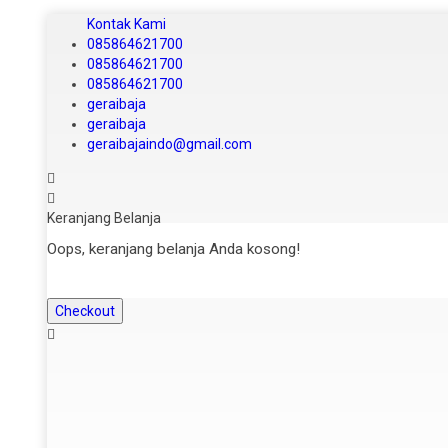
Kontak Kami
085864621700
085864621700
085864621700
geraibaja
geraibaja
geraibajaindo@gmail.com
Keranjang Belanja
Oops, keranjang belanja Anda kosong!
Checkout