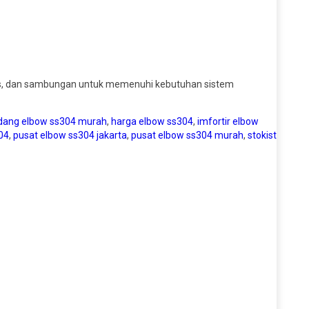
jenis, dan sambungan untuk memenuhi kebutuhan sistem
dang elbow ss304 murah
,
harga elbow ss304
,
imfortir elbow
04
,
pusat elbow ss304 jakarta
,
pusat elbow ss304 murah
,
stokist