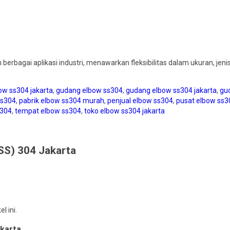
 berbagai aplikasi industri, menawarkan fleksibilitas dalam ukuran, 
bow ss304 jakarta
,
gudang elbow ss304
,
gudang elbow ss304 jakarta
,
gu
ss304
,
pabrik elbow ss304 murah
,
penjual elbow ss304
,
pusat elbow ss3
s304
,
tempat elbow ss304
,
toko elbow ss304 jakarta
(SS) 304 Jakarta
 ini.
akarta