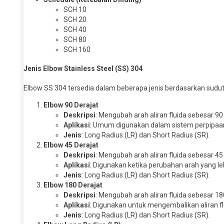
SCH 10
SCH 20
SCH 40
SCH 80
SCH 160
Jenis Elbow Stainless Steel (SS) 304
Elbow SS 304 tersedia dalam beberapa jenis berdasarkan sudut
Elbow 90 Derajat
Deskripsi
: Mengubah arah aliran fluida sebesar 90 
Aplikasi
: Umum digunakan dalam sistem perpipaan
Jenis
: Long Radius (LR) dan Short Radius (SR).
Elbow 45 Derajat
Deskripsi
: Mengubah arah aliran fluida sebesar 45 
Aplikasi
: Digunakan ketika perubahan arah yang leb
Jenis
: Long Radius (LR) dan Short Radius (SR).
Elbow 180 Derajat
Deskripsi
: Mengubah arah aliran fluida sebesar 18
Aplikasi
: Digunakan untuk mengembalikan aliran fl
Jenis
: Long Radius (LR) dan Short Radius (SR).