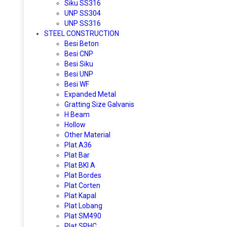
Siku SS316
UNP SS304
UNP SS316
STEEL CONSTRUCTION
Besi Beton
Besi CNP
Besi Siku
Besi UNP
Besi WF
Expanded Metal
Gratting Size Galvanis
H Beam
Hollow
Other Material
Plat A36
Plat Bar
Plat BKI A
Plat Bordes
Plat Corten
Plat Kapal
Plat Lobang
Plat SM490
Plat SPHC