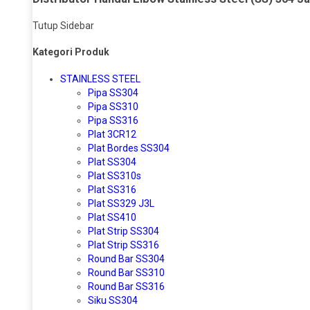
Tutup Sidebar
Kategori Produk
STAINLESS STEEL
Pipa SS304
Pipa SS310
Pipa SS316
Plat 3CR12
Plat Bordes SS304
Plat SS304
Plat SS310s
Plat SS316
Plat SS329 J3L
Plat SS410
Plat Strip SS304
Plat Strip SS316
Round Bar SS304
Round Bar SS310
Round Bar SS316
Siku SS304