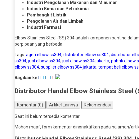
Industri Pengolahan Makanan dan Minuman
Industri Kimia dan Petrokimia
Pembangkit Listrik
Pengolahan Air dan Limbah
Industri Farmasi
Elbow Stainless Steel (SS) 304 adalah komponen penting dalam
perpipaan yang berbeda
Tags:
agen elbow ss304
,
distributor elbow ss304
,
distributor el
ss304
,
jual elbow ss304
,
jual elbow ss304 jakarta
,
pabrik elbow 
elbow ss304
,
supplier elbow ss304 jakarta
,
tempat beli elbow s
Bagikan ke
Distributor Handal Elbow Stainless Steel 
Komentar (0)
Artikel Lainnya
Rekomendasi
Saat ini belum tersedia komentar.
Mohon maaf, form komentar dinonaktifkan pada halaman/artikel
Distributor Handal Elbow Stainless Steel (SS) 304 J