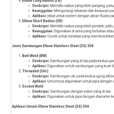
Elbow Long Radius (LR)
Deskripsi
: Memiliki radius yang lebih panjang, yait
Keunggulan
: Mengurangi tekanan dan keausan pad
Aplikasi
: Ideal untuk sistem dengan aliran fluida 
Elbow Short Radius (SR)
Deskripsi
: Memiliki radius yang lebih pendek, yaitu
Keunggulan
: Digunakan di area yang terbatas ata
Aplikasi
: Cocok untuk instalasi yang membutuhkan 
Jenis Sambungan Elbow Stainless Steel (SS) 304
Butt Weld (BW)
Deskripsi
: Sambungan yang di-las pada kedua uju
Aplikasi
: Digunakan untuk sambungan yang kuat da
Threaded (Ulir)
Deskripsi
: Sambungan ulir pada kedua ujung elbo
Aplikasi
: Umumnya digunakan untuk pipa dengan di
Socket Weld
Deskripsi
: Sambungan dengan soket yang di-las.
Aplikasi
: Digunakan untuk pipa dengan diameter 
Aplikasi Umum Elbow Stainless Steel (SS) 304