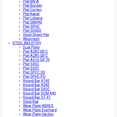
Plat BKI A
Plat Bordes
Plat Corten
Plat Kapal
Plat Lobang
Plat SM490
Plat SPHC
Plat SS400
Steel Sheet Pile
Wiremesh
STEEL INDUSTRY
Dual Plate
Plat A283 GR C
Plat A285 GR C
Plat A516 GR 70
Plat S45C
Plat S50C
Plat SPCC SD
Plat SPHC PO
Round Bar 4140
Round Bar 4340
Round Bar S45C
Round Bar SCM 440
Round Bar ST 41
Steel Rail
Wear Plate ABREX
Wear Plate Everhard
Wear Plate Hardox