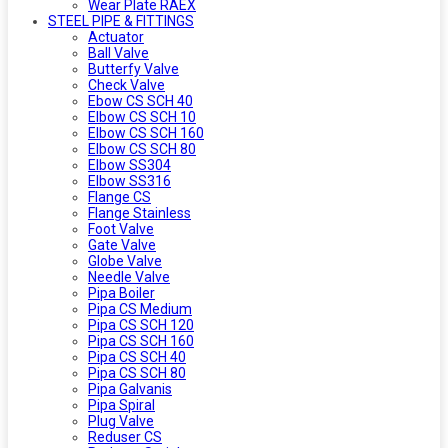
Wear Plate RAEX
STEEL PIPE & FITTINGS
Actuator
Ball Valve
Butterfy Valve
Check Valve
Ebow CS SCH 40
Elbow CS SCH 10
Elbow CS SCH 160
Elbow CS SCH 80
Elbow SS304
Elbow SS316
Flange CS
Flange Stainless
Foot Valve
Gate Valve
Globe Valve
Needle Valve
Pipa Boiler
Pipa CS Medium
Pipa CS SCH 120
Pipa CS SCH 160
Pipa CS SCH 40
Pipa CS SCH 80
Pipa Galvanis
Pipa Spiral
Plug Valve
Reduser CS