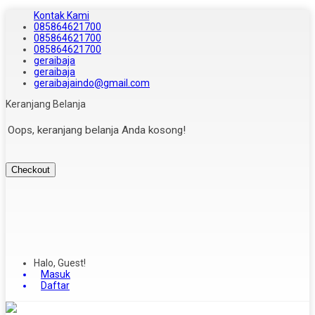
Kontak Kami
085864621700
085864621700
085864621700
geraibaja
geraibaja
geraibajaindo@gmail.com
Keranjang Belanja
Oops, keranjang belanja Anda kosong!
Checkout
Halo, Guest!
Masuk
Daftar