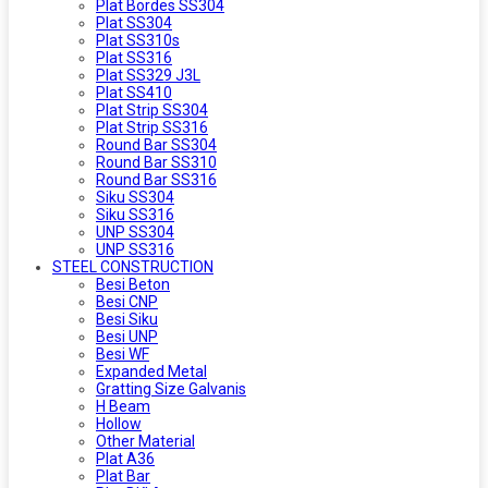
Plat Bordes SS304
Plat SS304
Plat SS310s
Plat SS316
Plat SS329 J3L
Plat SS410
Plat Strip SS304
Plat Strip SS316
Round Bar SS304
Round Bar SS310
Round Bar SS316
Siku SS304
Siku SS316
UNP SS304
UNP SS316
STEEL CONSTRUCTION
Besi Beton
Besi CNP
Besi Siku
Besi UNP
Besi WF
Expanded Metal
Gratting Size Galvanis
H Beam
Hollow
Other Material
Plat A36
Plat Bar