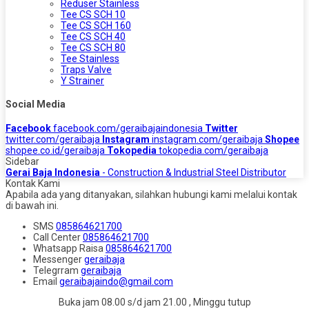
Reduser Stainless
Tee CS SCH 10
Tee CS SCH 160
Tee CS SCH 40
Tee CS SCH 80
Tee Stainless
Traps Valve
Y Strainer
Social Media
Facebook
facebook.com/geraibajaindonesia
Twitter
twitter.com/geraibaja
Instagram
instagram.com/geraibaja
Shopee
shopee.co.id/geraibaja
Tokopedia
tokopedia.com/geraibaja
Sidebar
Gerai Baja Indonesia
- Construction & Industrial Steel Distributor
Kontak Kami
Apabila ada yang ditanyakan, silahkan hubungi kami melalui kontak
di bawah ini.
SMS
085864621700
Call Center
085864621700
Whatsapp
Raisa
085864621700
Messenger
geraibaja
Telegrram
geraibaja
Email
geraibajaindo@gmail.com
Buka jam 08.00 s/d jam 21.00 , Minggu tutup