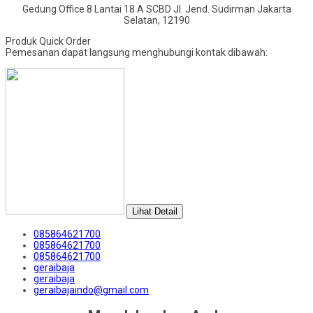
Gedung Office 8 Lantai 18 A SCBD Jl. Jend. Sudirman Jakarta
Selatan, 12190
Produk Quick Order
Pemesanan dapat langsung menghubungi kontak dibawah:
Lihat Detail
085864621700
085864621700
085864621700
geraibaja
geraibaja
geraibajaindo@gmail.com