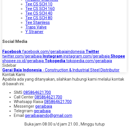
Tee CS SCH 10
Tee CS SCH 160
Tee CS SCH 40
Tee CS SCH 80
Tee Stainless
Traps Valve
Y Strainer
Social Media
Facebook
facebook.com/geraibajaindonesia
Twitter
twitter.com/geraibaja
Instagram
instagram.com/geraibaja
Shopee
shopee.co.id/geraibaja
Tokopedia
tokopedia.com/geraibaja
Sidebar
Gerai Baja Indonesia
- Construction & Industrial Steel Distributor
Kontak Kami
Apabila ada yang ditanyakan, silahkan hubungi kami melalui kontak
di bawah ini.
SMS
085864621700
Call Center
085864621700
Whatsapp
Raisa
085864621700
Messenger
geraibaja
Telegrram
geraibaja
Email
geraibajaindo@gmail.com
Buka jam 08.00 s/d jam 21.00 , Minggu tutup