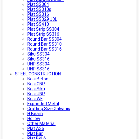
Plat SS304
Plat SS310s
Plat SS316
Plat SS329 J3L
Plat SS410
Plat Strip SS304
Plat Strip SS316
Round Bar SS304
Round Bar SS310
Round Bar SS316
Siku SS304
Siku SS316
UNP SS304
UNP SS316
STEEL CONSTRUCTION
Besi Beton
Besi CNP
Besi Siku
Besi UNP
Besi WF
Expanded Metal
Gratting Size Galvanis
H Beam
Hollow
Other Material
Plat A36
Plat Bar
Plat BKI A