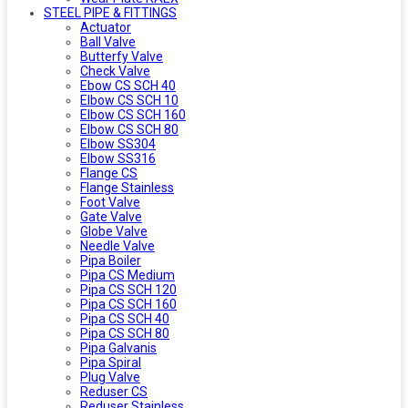
STEEL PIPE & FITTINGS
Actuator
Ball Valve
Butterfy Valve
Check Valve
Ebow CS SCH 40
Elbow CS SCH 10
Elbow CS SCH 160
Elbow CS SCH 80
Elbow SS304
Elbow SS316
Flange CS
Flange Stainless
Foot Valve
Gate Valve
Globe Valve
Needle Valve
Pipa Boiler
Pipa CS Medium
Pipa CS SCH 120
Pipa CS SCH 160
Pipa CS SCH 40
Pipa CS SCH 80
Pipa Galvanis
Pipa Spiral
Plug Valve
Reduser CS
Reduser Stainless