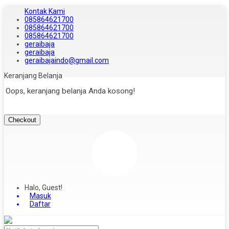
Kontak Kami
085864621700
085864621700
085864621700
geraibaja
geraibaja
geraibajaindo@gmail.com
Keranjang Belanja
Oops, keranjang belanja Anda kosong!
Checkout
Halo, Guest!
Masuk
Daftar