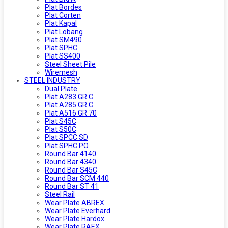
Plat Bordes
Plat Corten
Plat Kapal
Plat Lobang
Plat SM490
Plat SPHC
Plat SS400
Steel Sheet Pile
Wiremesh
STEEL INDUSTRY
Dual Plate
Plat A283 GR C
Plat A285 GR C
Plat A516 GR 70
Plat S45C
Plat S50C
Plat SPCC SD
Plat SPHC PO
Round Bar 4140
Round Bar 4340
Round Bar S45C
Round Bar SCM 440
Round Bar ST 41
Steel Rail
Wear Plate ABREX
Wear Plate Everhard
Wear Plate Hardox
Wear Plate RAEX