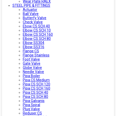
Wear Plate RAEX
STEEL PIPE & FITTINGS
Actuator
Ball Valve
Butterfy Valve
Check Valve
Ebow CS SCH 40
Elbow CS SCH 10
Elbow CS SCH 160
Elbow CS SCH 80
Elbow SS304
Elbow SS316
Flange CS
Flange Stainless
Foot Valve
Gate Valve
Globe Valve
Needle Valve
Pipa Boiler
Pipa CS Medium
Pipa CS SCH 120
Pipa CS SCH 160
Pipa CS SCH 40
Pipa CS SCH 80
Pipa Galvanis
Pipa Spiral
Plug Valve
Reduser CS