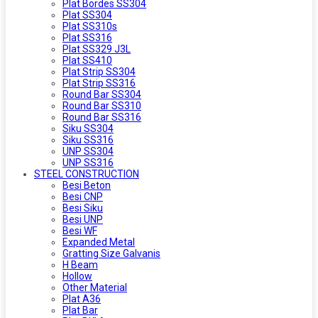
Plat Bordes SS304
Plat SS304
Plat SS310s
Plat SS316
Plat SS329 J3L
Plat SS410
Plat Strip SS304
Plat Strip SS316
Round Bar SS304
Round Bar SS310
Round Bar SS316
Siku SS304
Siku SS316
UNP SS304
UNP SS316
STEEL CONSTRUCTION
Besi Beton
Besi CNP
Besi Siku
Besi UNP
Besi WF
Expanded Metal
Gratting Size Galvanis
H Beam
Hollow
Other Material
Plat A36
Plat Bar