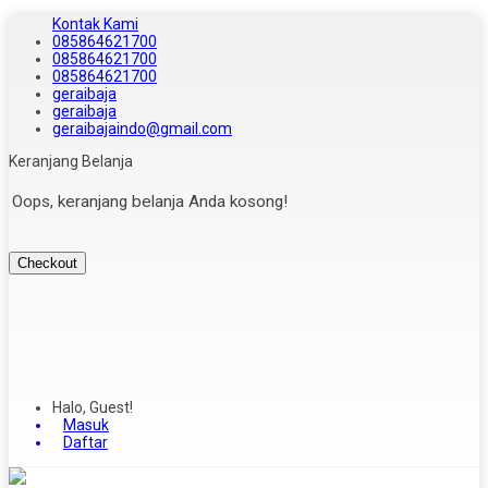
Kontak Kami
085864621700
085864621700
085864621700
geraibaja
geraibaja
geraibajaindo@gmail.com
Keranjang Belanja
Oops, keranjang belanja Anda kosong!
Checkout
Halo, Guest!
Masuk
Daftar