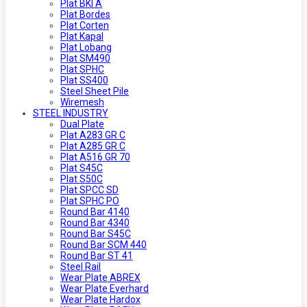
Plat BKI A
Plat Bordes
Plat Corten
Plat Kapal
Plat Lobang
Plat SM490
Plat SPHC
Plat SS400
Steel Sheet Pile
Wiremesh
STEEL INDUSTRY
Dual Plate
Plat A283 GR C
Plat A285 GR C
Plat A516 GR 70
Plat S45C
Plat S50C
Plat SPCC SD
Plat SPHC PO
Round Bar 4140
Round Bar 4340
Round Bar S45C
Round Bar SCM 440
Round Bar ST 41
Steel Rail
Wear Plate ABREX
Wear Plate Everhard
Wear Plate Hardox