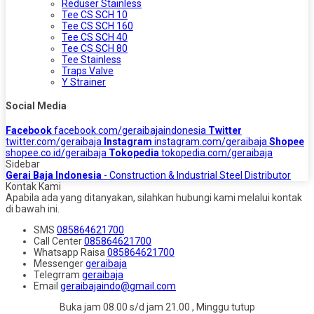
Reduser Stainless
Tee CS SCH 10
Tee CS SCH 160
Tee CS SCH 40
Tee CS SCH 80
Tee Stainless
Traps Valve
Y Strainer
Social Media
Facebook
facebook.com/geraibajaindonesia
Twitter
twitter.com/geraibaja
Instagram
instagram.com/geraibaja
Shopee
shopee.co.id/geraibaja
Tokopedia
tokopedia.com/geraibaja
Sidebar
Gerai Baja Indonesia
- Construction & Industrial Steel Distributor
Kontak Kami
Apabila ada yang ditanyakan, silahkan hubungi kami melalui kontak
di bawah ini.
SMS
085864621700
Call Center
085864621700
Whatsapp
Raisa
085864621700
Messenger
geraibaja
Telegrram
geraibaja
Email
geraibajaindo@gmail.com
Buka jam 08.00 s/d jam 21.00 , Minggu tutup