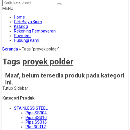
MENU
Home
Cek Biaya Kirim
Katalog
Rekening Pembayaran
Payment
Hubungi Kami
Beranda
»
Tags "proyek polder"
Tags
proyek polder
Maaf, belum tersedia produk pada kategori
ini.
Tutup Sidebar
Kategori Produk
STAINLESS STEEL
Pipa SS304
Pipa SS310
Pipa SS316
Plat 3CR12