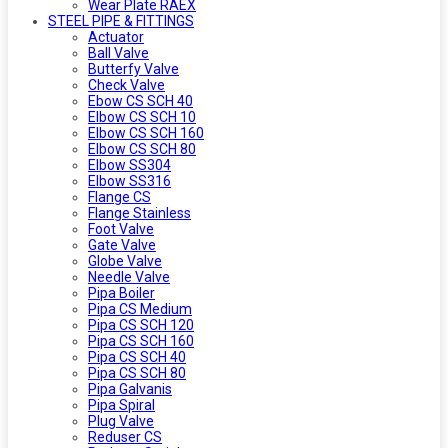
Wear Plate RAEX
STEEL PIPE & FITTINGS
Actuator
Ball Valve
Butterfy Valve
Check Valve
Ebow CS SCH 40
Elbow CS SCH 10
Elbow CS SCH 160
Elbow CS SCH 80
Elbow SS304
Elbow SS316
Flange CS
Flange Stainless
Foot Valve
Gate Valve
Globe Valve
Needle Valve
Pipa Boiler
Pipa CS Medium
Pipa CS SCH 120
Pipa CS SCH 160
Pipa CS SCH 40
Pipa CS SCH 80
Pipa Galvanis
Pipa Spiral
Plug Valve
Reduser CS