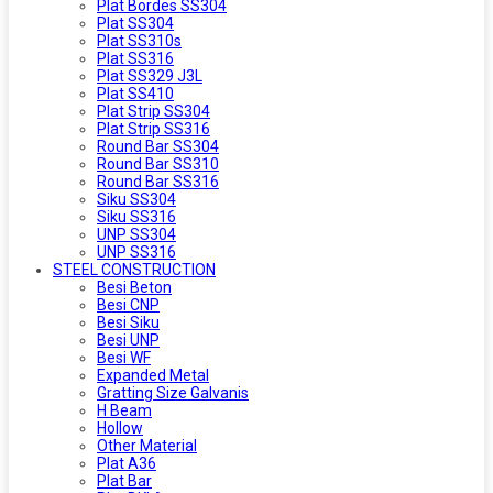
Plat Bordes SS304
Plat SS304
Plat SS310s
Plat SS316
Plat SS329 J3L
Plat SS410
Plat Strip SS304
Plat Strip SS316
Round Bar SS304
Round Bar SS310
Round Bar SS316
Siku SS304
Siku SS316
UNP SS304
UNP SS316
STEEL CONSTRUCTION
Besi Beton
Besi CNP
Besi Siku
Besi UNP
Besi WF
Expanded Metal
Gratting Size Galvanis
H Beam
Hollow
Other Material
Plat A36
Plat Bar