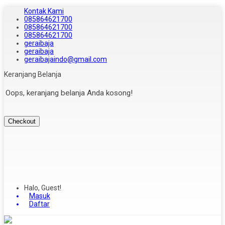
Kontak Kami
085864621700
085864621700
085864621700
geraibaja
geraibaja
geraibajaindo@gmail.com
Keranjang Belanja
Oops, keranjang belanja Anda kosong!
Checkout
Halo, Guest!
Masuk
Daftar