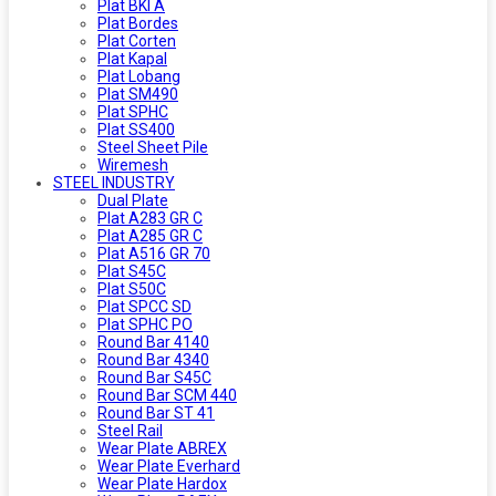
Plat BKI A
Plat Bordes
Plat Corten
Plat Kapal
Plat Lobang
Plat SM490
Plat SPHC
Plat SS400
Steel Sheet Pile
Wiremesh
STEEL INDUSTRY
Dual Plate
Plat A283 GR C
Plat A285 GR C
Plat A516 GR 70
Plat S45C
Plat S50C
Plat SPCC SD
Plat SPHC PO
Round Bar 4140
Round Bar 4340
Round Bar S45C
Round Bar SCM 440
Round Bar ST 41
Steel Rail
Wear Plate ABREX
Wear Plate Everhard
Wear Plate Hardox