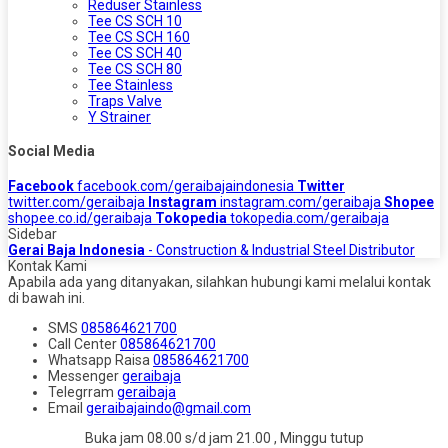
Reduser Stainless
Tee CS SCH 10
Tee CS SCH 160
Tee CS SCH 40
Tee CS SCH 80
Tee Stainless
Traps Valve
Y Strainer
Social Media
Facebook
facebook.com/geraibajaindonesia
Twitter
twitter.com/geraibaja
Instagram
instagram.com/geraibaja
Shopee
shopee.co.id/geraibaja
Tokopedia
tokopedia.com/geraibaja
Sidebar
Gerai Baja Indonesia
- Construction & Industrial Steel Distributor
Kontak Kami
Apabila ada yang ditanyakan, silahkan hubungi kami melalui kontak
di bawah ini.
SMS
085864621700
Call Center
085864621700
Whatsapp
Raisa
085864621700
Messenger
geraibaja
Telegrram
geraibaja
Email
geraibajaindo@gmail.com
Buka jam 08.00 s/d jam 21.00 , Minggu tutup