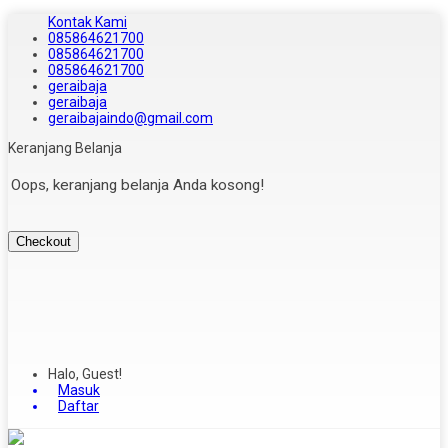
Kontak Kami
085864621700
085864621700
085864621700
geraibaja
geraibaja
geraibajaindo@gmail.com
Keranjang Belanja
Oops, keranjang belanja Anda kosong!
Checkout
Halo, Guest!
Masuk
Daftar