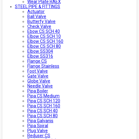
Wear Plate RAEX
STEEL PIPE & FITTINGS
Actuator
Ball Valve
Butterfy Valve
Check Valve
Ebow CS SCH 40
Elbow CS SCH 10
Elbow CS SCH 160
Elbow CS SCH 80
Elbow SS304
Elbow SS316
Flange CS
Flange Stainless
Foot Valve
Gate Valve
Globe Valve
Needle Valve
Pipa Boiler
Pipa CS Medium
Pipa CS SCH 120
Pipa CS SCH 160
Pipa CS SCH 40
Pipa CS SCH 80
Pipa Galvanis
Pipa Spiral
Plug Valve
Reduser CS