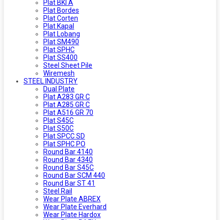
Plat BKI A
Plat Bordes
Plat Corten
Plat Kapal
Plat Lobang
Plat SM490
Plat SPHC
Plat SS400
Steel Sheet Pile
Wiremesh
STEEL INDUSTRY
Dual Plate
Plat A283 GR C
Plat A285 GR C
Plat A516 GR 70
Plat S45C
Plat S50C
Plat SPCC SD
Plat SPHC PO
Round Bar 4140
Round Bar 4340
Round Bar S45C
Round Bar SCM 440
Round Bar ST 41
Steel Rail
Wear Plate ABREX
Wear Plate Everhard
Wear Plate Hardox