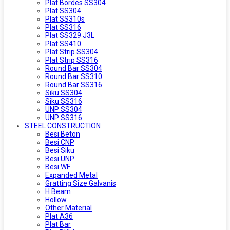
Plat Bordes SS304
Plat SS304
Plat SS310s
Plat SS316
Plat SS329 J3L
Plat SS410
Plat Strip SS304
Plat Strip SS316
Round Bar SS304
Round Bar SS310
Round Bar SS316
Siku SS304
Siku SS316
UNP SS304
UNP SS316
STEEL CONSTRUCTION
Besi Beton
Besi CNP
Besi Siku
Besi UNP
Besi WF
Expanded Metal
Gratting Size Galvanis
H Beam
Hollow
Other Material
Plat A36
Plat Bar