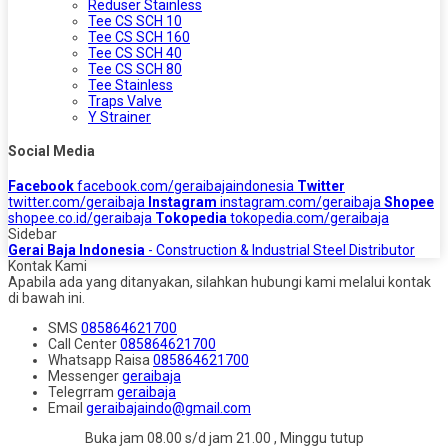
Reduser Stainless
Tee CS SCH 10
Tee CS SCH 160
Tee CS SCH 40
Tee CS SCH 80
Tee Stainless
Traps Valve
Y Strainer
Social Media
Facebook
facebook.com/geraibajaindonesia
Twitter
twitter.com/geraibaja
Instagram
instagram.com/geraibaja
Shopee
shopee.co.id/geraibaja
Tokopedia
tokopedia.com/geraibaja
Sidebar
Gerai Baja Indonesia
- Construction & Industrial Steel Distributor
Kontak Kami
Apabila ada yang ditanyakan, silahkan hubungi kami melalui kontak
di bawah ini.
SMS
085864621700
Call Center
085864621700
Whatsapp
Raisa
085864621700
Messenger
geraibaja
Telegrram
geraibaja
Email
geraibajaindo@gmail.com
Buka jam 08.00 s/d jam 21.00 , Minggu tutup