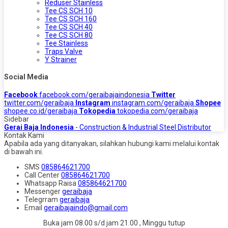
Reduser Stainless
Tee CS SCH 10
Tee CS SCH 160
Tee CS SCH 40
Tee CS SCH 80
Tee Stainless
Traps Valve
Y Strainer
Social Media
Facebook
facebook.com/geraibajaindonesia
Twitter
twitter.com/geraibaja
Instagram
instagram.com/geraibaja
Shopee
shopee.co.id/geraibaja
Tokopedia
tokopedia.com/geraibaja
Sidebar
Gerai Baja Indonesia
- Construction & Industrial Steel Distributor
Kontak Kami
Apabila ada yang ditanyakan, silahkan hubungi kami melalui kontak
di bawah ini.
SMS
085864621700
Call Center
085864621700
Whatsapp
Raisa
085864621700
Messenger
geraibaja
Telegrram
geraibaja
Email
geraibajaindo@gmail.com
Buka jam 08.00 s/d jam 21.00 , Minggu tutup