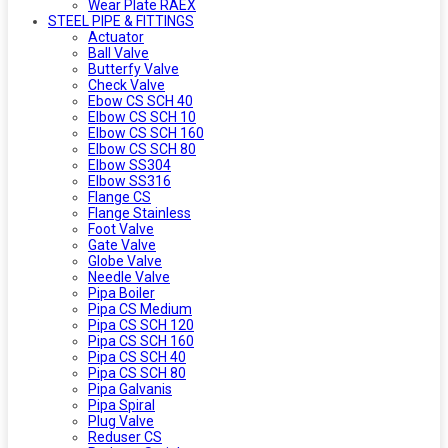
Wear Plate RAEX
STEEL PIPE & FITTINGS
Actuator
Ball Valve
Butterfy Valve
Check Valve
Ebow CS SCH 40
Elbow CS SCH 10
Elbow CS SCH 160
Elbow CS SCH 80
Elbow SS304
Elbow SS316
Flange CS
Flange Stainless
Foot Valve
Gate Valve
Globe Valve
Needle Valve
Pipa Boiler
Pipa CS Medium
Pipa CS SCH 120
Pipa CS SCH 160
Pipa CS SCH 40
Pipa CS SCH 80
Pipa Galvanis
Pipa Spiral
Plug Valve
Reduser CS