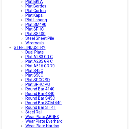
Plat BKI A
Plat Bordes
Plat Corten
Plat Kapal
Plat Lobang
Plat SM490
Plat SPHC
Plat SS400
Steel Sheet Pile
Wiremesh
STEEL INDUSTRY
Dual Plate
Plat A283 GR C
Plat A285 GR C
Plat A516 GR 70
Plat S45C
Plat S50C
Plat SPCC SD
Plat SPHC PO
Round Bar 4140
Round Bar 4340
Round Bar S45C
Round Bar SCM 440
Round Bar ST 41
Steel Rail
Wear Plate ABREX
Wear Plate Everhard
Wear Plate Hardox