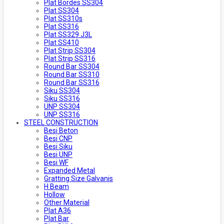
Plat Bordes SS304
Plat SS304
Plat SS310s
Plat SS316
Plat SS329 J3L
Plat SS410
Plat Strip SS304
Plat Strip SS316
Round Bar SS304
Round Bar SS310
Round Bar SS316
Siku SS304
Siku SS316
UNP SS304
UNP SS316
STEEL CONSTRUCTION
Besi Beton
Besi CNP
Besi Siku
Besi UNP
Besi WF
Expanded Metal
Gratting Size Galvanis
H Beam
Hollow
Other Material
Plat A36
Plat Bar