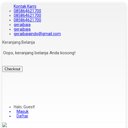
Kontak Kami
085864621700
085864621700
085864621700
geraibaja
geraibaja
geraibajaindo@gmail.com
Keranjang Belanja
Oops, keranjang belanja Anda kosong!
Checkout
Halo, Guest!
Masuk
Daftar