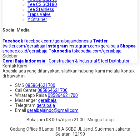
Tee CS SCH 80
Tee Stainless
Traps Valve
Y Strainer
Social Media
Facebook
facebook.com/geraibajaindonesia
Twitter
twitter.com/geraibaja
Instagram
instagram.com/geraibaja
Shopee
shopee.co.id/geraibaja
Tokopedia
tokopedia.com/geraibaja
Sidebar
Gerai Baja Indonesia
- Construction & Industrial Steel Distributor
Kontak Kami
Apabila ada yang ditanyakan, silahkan hubungi kami melalui kontak
di bawah ini.
SMS
085864621700
Call Center
085864621700
Whatsapp
Raisa
085864621700
Messenger
geraibaja
Telegrram
geraibaja
Email
geraibajaindo@gmail.com
Buka jam 08.00 s/d jam 21.00 , Minggu tutup
Gedung Office 8 Lantai 18 A SCBD Jl. Jend. Sudirman Jakarta
Selatan, 12190