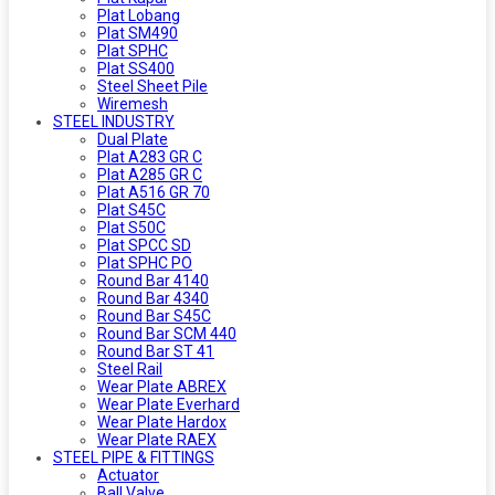
Plat Lobang
Plat SM490
Plat SPHC
Plat SS400
Steel Sheet Pile
Wiremesh
STEEL INDUSTRY
Dual Plate
Plat A283 GR C
Plat A285 GR C
Plat A516 GR 70
Plat S45C
Plat S50C
Plat SPCC SD
Plat SPHC PO
Round Bar 4140
Round Bar 4340
Round Bar S45C
Round Bar SCM 440
Round Bar ST 41
Steel Rail
Wear Plate ABREX
Wear Plate Everhard
Wear Plate Hardox
Wear Plate RAEX
STEEL PIPE & FITTINGS
Actuator
Ball Valve