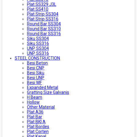
Plat SS329 J3L
Plat SS410
Plat Strip SS304
Plat Strip SS316
Round Bar SS304
Round Bar SS310
Round Bar SS316
Siku SS304
Siku SS316
UNP SS304
UNP SS316
STEEL CONSTRUCTION
Besi Beton
Besi CNP
Besi Siku
Besi UNP
Besi WF
Expanded Metal
Gratting Size Galvanis
H Beam
Hollow
Other Material
Plat A36
Plat Bar
Plat BKI A
Plat Bordes
Plat Corten
Plat Kapal