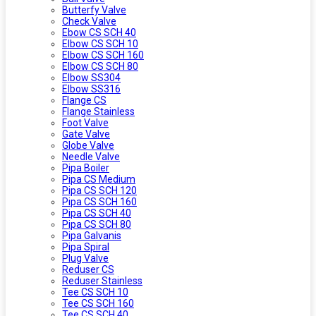
Butterfy Valve
Check Valve
Ebow CS SCH 40
Elbow CS SCH 10
Elbow CS SCH 160
Elbow CS SCH 80
Elbow SS304
Elbow SS316
Flange CS
Flange Stainless
Foot Valve
Gate Valve
Globe Valve
Needle Valve
Pipa Boiler
Pipa CS Medium
Pipa CS SCH 120
Pipa CS SCH 160
Pipa CS SCH 40
Pipa CS SCH 80
Pipa Galvanis
Pipa Spiral
Plug Valve
Reduser CS
Reduser Stainless
Tee CS SCH 10
Tee CS SCH 160
Tee CS SCH 40