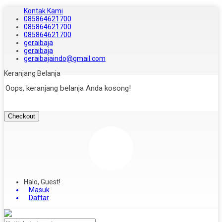
Kontak Kami
085864621700
085864621700
085864621700
geraibaja
geraibaja
geraibajaindo@gmail.com
Keranjang Belanja
Oops, keranjang belanja Anda kosong!
Checkout
Halo, Guest!
Masuk
Daftar