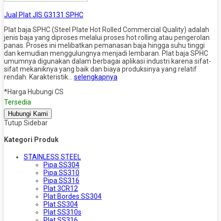
Jual Plat JIS G3131 SPHC
Plat baja SPHC (Steel Plate Hot Rolled Commercial Quality) adalah
jenis baja yang diproses melalui proses hot rolling atau pengerolan
panas. Proses ini melibatkan pemanasan baja hingga suhu tinggi
dan kemudian menggulungnya menjadi lembaran. Plat baja SPHC
umumnya digunakan dalam berbagai aplikasi industri karena sifat-
sifat mekaniknya yang baik dan biaya produksinya yang relatif
rendah. Karakteristik…
selengkapnya
*Harga Hubungi CS
Tersedia
Hubungi Kami
Tutup Sidebar
Kategori Produk
STAINLESS STEEL
Pipa SS304
Pipa SS310
Pipa SS316
Plat 3CR12
Plat Bordes SS304
Plat SS304
Plat SS310s
Plat SS316