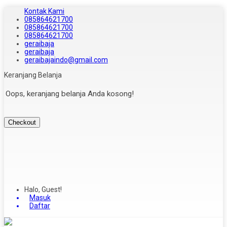
Kontak Kami
085864621700
085864621700
085864621700
geraibaja
geraibaja
geraibajaindo@gmail.com
Keranjang Belanja
Oops, keranjang belanja Anda kosong!
Checkout
Halo, Guest!
Masuk
Daftar