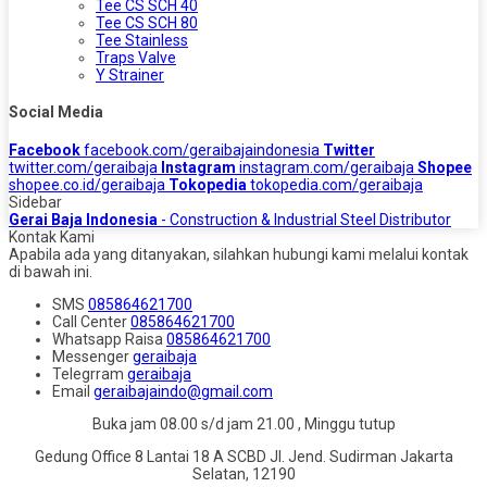
Tee CS SCH 40
Tee CS SCH 80
Tee Stainless
Traps Valve
Y Strainer
Social Media
Facebook
facebook.com/geraibajaindonesia
Twitter
twitter.com/geraibaja
Instagram
instagram.com/geraibaja
Shopee
shopee.co.id/geraibaja
Tokopedia
tokopedia.com/geraibaja
Sidebar
Gerai Baja Indonesia
- Construction & Industrial Steel Distributor
Kontak Kami
Apabila ada yang ditanyakan, silahkan hubungi kami melalui kontak
di bawah ini.
SMS
085864621700
Call Center
085864621700
Whatsapp
Raisa
085864621700
Messenger
geraibaja
Telegrram
geraibaja
Email
geraibajaindo@gmail.com
Buka jam 08.00 s/d jam 21.00 , Minggu tutup
Gedung Office 8 Lantai 18 A SCBD Jl. Jend. Sudirman Jakarta
Selatan, 12190