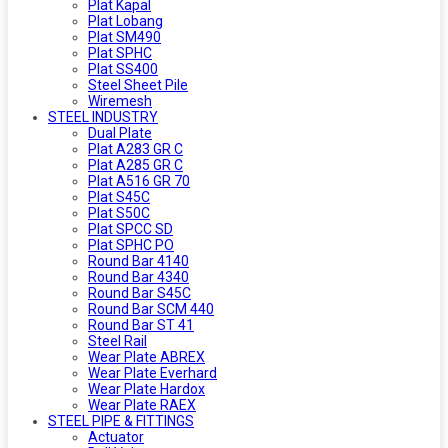
Plat Kapal
Plat Lobang
Plat SM490
Plat SPHC
Plat SS400
Steel Sheet Pile
Wiremesh
STEEL INDUSTRY
Dual Plate
Plat A283 GR C
Plat A285 GR C
Plat A516 GR 70
Plat S45C
Plat S50C
Plat SPCC SD
Plat SPHC PO
Round Bar 4140
Round Bar 4340
Round Bar S45C
Round Bar SCM 440
Round Bar ST 41
Steel Rail
Wear Plate ABREX
Wear Plate Everhard
Wear Plate Hardox
Wear Plate RAEX
STEEL PIPE & FITTINGS
Actuator