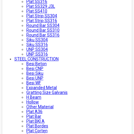
Plat SS316
Plat SS329 J3L
Plat SS410
Plat Strip SS304
Plat Strip SS316
Round Bar SS304
Round Bar SS310
Round Bar SS316
Siku SS304
Siku SS316
UNP SS304
UNP SS316
STEEL CONSTRUCTION
Besi Beton
Besi CNP
Besi Siku
Besi UNP
Besi WF
Expanded Metal
Gratting Size Galvanis
H Beam
Hollow
Other Material
Plat A36
Plat Bar
Plat BKI A
Plat Bordes
Plat Corten