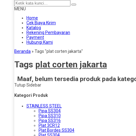
MENU
Home
Cek Biaya Kirim
Katalog
Rekening Pembayaran
Payment
Hubungi Kami
Beranda
»
Tags "plat corten jakarta"
Tags
plat corten jakarta
Maaf, belum tersedia produk pada kategor
Tutup Sidebar
Kategori Produk
STAINLESS STEEL
Pipa SS304
Pipa SS310
Pipa SS316
Plat 3CR12
Plat Bordes SS304
Plat SS304