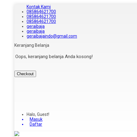
Kontak Kami
085864621700
085864621700
085864621700
geraibaja
geraibaja
geraibajaindo@gmail.com
Keranjang Belanja
Oops, keranjang belanja Anda kosong!
Checkout
Halo, Guest!
Masuk
Daftar