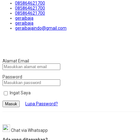
085864621700
085864621700
085864621700
geraibaja
geraibaja
geraibajaindo@gmail.com
Alamat Email
Password
Ingat Saya
Lupa Password?
Masuk
Chat via Whatsapp
Ada yang ditanyakan?