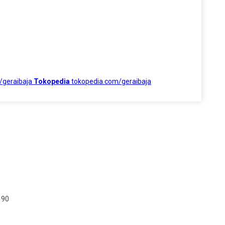
/geraibaja
Tokopedia
tokopedia.com/geraibaja
190