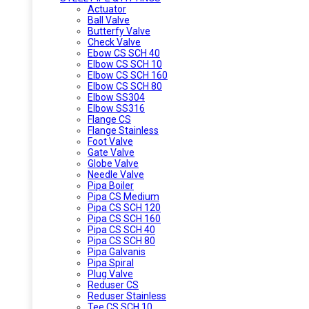
Actuator
Ball Valve
Butterfy Valve
Check Valve
Ebow CS SCH 40
Elbow CS SCH 10
Elbow CS SCH 160
Elbow CS SCH 80
Elbow SS304
Elbow SS316
Flange CS
Flange Stainless
Foot Valve
Gate Valve
Globe Valve
Needle Valve
Pipa Boiler
Pipa CS Medium
Pipa CS SCH 120
Pipa CS SCH 160
Pipa CS SCH 40
Pipa CS SCH 80
Pipa Galvanis
Pipa Spiral
Plug Valve
Reduser CS
Reduser Stainless
Tee CS SCH 10