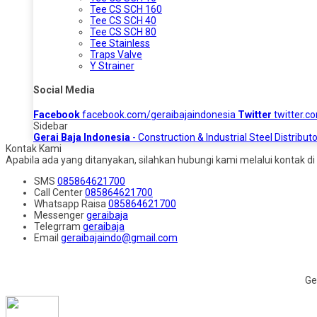
Tee CS SCH 160
Tee CS SCH 40
Tee CS SCH 80
Tee Stainless
Traps Valve
Y Strainer
Social Media
Facebook
facebook.com/geraibajaindonesia
Twitter
twitter.c
Sidebar
Gerai Baja Indonesia
- Construction & Industrial Steel Distributo
Kontak Kami
Apabila ada yang ditanyakan, silahkan hubungi kami melalui kontak di 
SMS
085864621700
Call Center
085864621700
Whatsapp
Raisa
085864621700
Messenger
geraibaja
Telegrram
geraibaja
Email
geraibajaindo@gmail.com
Ge