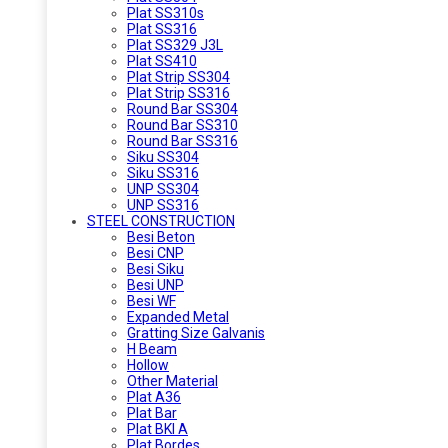
Plat SS310s
Plat SS316
Plat SS329 J3L
Plat SS410
Plat Strip SS304
Plat Strip SS316
Round Bar SS304
Round Bar SS310
Round Bar SS316
Siku SS304
Siku SS316
UNP SS304
UNP SS316
STEEL CONSTRUCTION
Besi Beton
Besi CNP
Besi Siku
Besi UNP
Besi WF
Expanded Metal
Gratting Size Galvanis
H Beam
Hollow
Other Material
Plat A36
Plat Bar
Plat BKI A
Plat Bordes