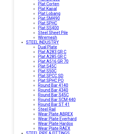
Plat Corten
Plat Kapal
Plat Lobang
Plat SM490
Plat SPHC
Plat SS400
Steel Sheet Pile
Wiremesh
STEEL INDUSTRY
Dual Plate
Plat A283 GR C
Plat A285 GR C
Plat A516 GR 70
Plat S45C
Plat S50C
Plat SPCC SD
Plat SPHC PO
Round Bar 4140
Round Bar 4340
Round Bar S45C
Round Bar SCM 440
Round Bar ST 41
Steel Rail
Wear Plate ABREX
Wear Plate Everhard
Wear Plate Hardox
Wear Plate RAEX
STEEL PIPE & FITTINGS