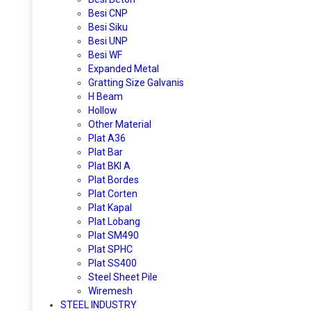
Besi CNP
Besi Siku
Besi UNP
Besi WF
Expanded Metal
Gratting Size Galvanis
H Beam
Hollow
Other Material
Plat A36
Plat Bar
Plat BKI A
Plat Bordes
Plat Corten
Plat Kapal
Plat Lobang
Plat SM490
Plat SPHC
Plat SS400
Steel Sheet Pile
Wiremesh
STEEL INDUSTRY