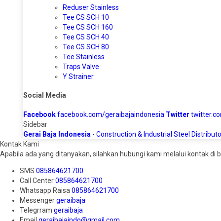
Reduser Stainless
Tee CS SCH 10
Tee CS SCH 160
Tee CS SCH 40
Tee CS SCH 80
Tee Stainless
Traps Valve
Y Strainer
Social Media
Facebook
facebook.com/geraibajaindonesia
Twitter
twitter.c
Sidebar
Gerai Baja Indonesia
- Construction & Industrial Steel Distributo
Kontak Kami
Apabila ada yang ditanyakan, silahkan hubungi kami melalui kontak di b
SMS
085864621700
Call Center
085864621700
Whatsapp
Raisa
085864621700
Messenger
geraibaja
Telegrram
geraibaja
Email
geraibajaindo@gmail.com