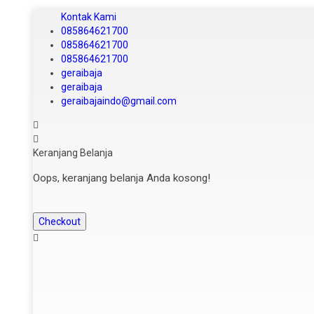
Kontak Kami
085864621700
085864621700
085864621700
geraibaja
geraibaja
geraibajaindo@gmail.com
Keranjang Belanja
Oops, keranjang belanja Anda kosong!
Checkout