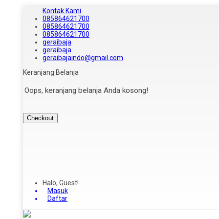
Kontak Kami
085864621700
085864621700
085864621700
geraibaja
geraibaja
geraibajaindo@gmail.com
Keranjang Belanja
Oops, keranjang belanja Anda kosong!
Checkout
Halo, Guest!
Masuk
Daftar