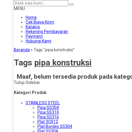
MENU
Home
Cek Biaya Kirim
Katalog
Rekening Pembayaran
Payment
Hubungi Kami
Beranda
»
Tags "pipa konstruksi"
Tags
pipa konstruksi
Maaf, belum tersedia produk pada kategor
Tutup Sidebar
Kategori Produk
STAINLESS STEEL
Pipa SS304
Pipa SS310
Pipa SS316
Plat 3CR12
Plat Bordes SS304
Plat SS304