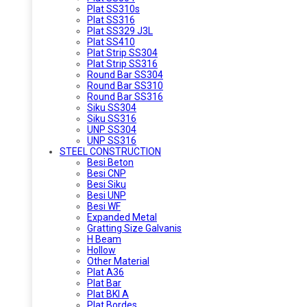
Plat SS310s
Plat SS316
Plat SS329 J3L
Plat SS410
Plat Strip SS304
Plat Strip SS316
Round Bar SS304
Round Bar SS310
Round Bar SS316
Siku SS304
Siku SS316
UNP SS304
UNP SS316
STEEL CONSTRUCTION
Besi Beton
Besi CNP
Besi Siku
Besi UNP
Besi WF
Expanded Metal
Gratting Size Galvanis
H Beam
Hollow
Other Material
Plat A36
Plat Bar
Plat BKI A
Plat Bordes