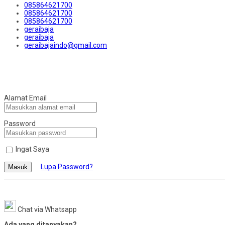
085864621700
085864621700
085864621700
geraibaja
geraibaja
geraibajaindo@gmail.com
Alamat Email
Password
Ingat Saya
Lupa Password?
Masuk
Chat via Whatsapp
Ada yang ditanyakan?