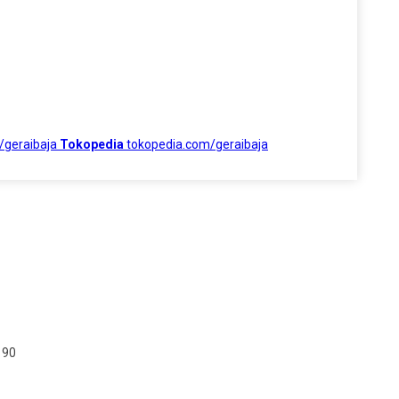
/geraibaja
Tokopedia
tokopedia.com/geraibaja
190