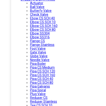
Actuator
Ball Valve
Butterfy Valve
Check Valve
Ebow CS SCH 40
Elbow CS SCH 10
Elbow CS SCH 160
Elbow CS SCH 80
Elbow SS304
Elbow SS316
Flange CS
Flange Stainless
Foot Valve
Gate Valve
Globe Valve
Needle Valve
Pipa Boiler
Pipa CS Medium
Pipa CS SCH 120
Pipa CS SCH 160
Pipa CS SCH 40
Pipa CS SCH 80
Pipa Galvanis
Pipa Spiral
Plug Valve
Reduser CS
Reduser Stainless
Tee CS SCH 10