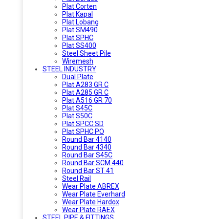
Plat Corten
Plat Kapal
Plat Lobang
Plat SM490
Plat SPHC
Plat SS400
Steel Sheet Pile
Wiremesh
STEEL INDUSTRY
Dual Plate
Plat A283 GR C
Plat A285 GR C
Plat A516 GR 70
Plat S45C
Plat S50C
Plat SPCC SD
Plat SPHC PO
Round Bar 4140
Round Bar 4340
Round Bar S45C
Round Bar SCM 440
Round Bar ST 41
Steel Rail
Wear Plate ABREX
Wear Plate Everhard
Wear Plate Hardox
Wear Plate RAEX
STEEL PIPE & FITTINGS