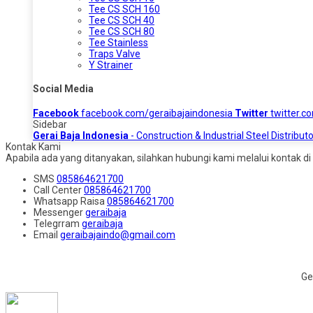
Tee CS SCH 160
Tee CS SCH 40
Tee CS SCH 80
Tee Stainless
Traps Valve
Y Strainer
Social Media
Facebook
facebook.com/geraibajaindonesia
Twitter
twitter.c
Sidebar
Gerai Baja Indonesia
- Construction & Industrial Steel Distributo
Kontak Kami
Apabila ada yang ditanyakan, silahkan hubungi kami melalui kontak di 
SMS
085864621700
Call Center
085864621700
Whatsapp
Raisa
085864621700
Messenger
geraibaja
Telegrram
geraibaja
Email
geraibajaindo@gmail.com
Ge