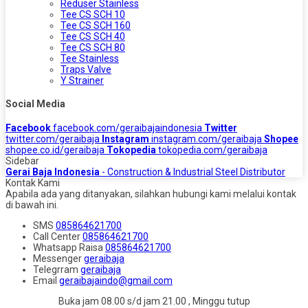
Reduser Stainless
Tee CS SCH 10
Tee CS SCH 160
Tee CS SCH 40
Tee CS SCH 80
Tee Stainless
Traps Valve
Y Strainer
Social Media
Facebook
facebook.com/geraibajaindonesia
Twitter
twitter.com/geraibaja
Instagram
instagram.com/geraibaja
Shopee
shopee.co.id/geraibaja
Tokopedia
tokopedia.com/geraibaja
Sidebar
Gerai Baja Indonesia
- Construction & Industrial Steel Distributor
Kontak Kami
Apabila ada yang ditanyakan, silahkan hubungi kami melalui kontak
di bawah ini.
SMS
085864621700
Call Center
085864621700
Whatsapp
Raisa
085864621700
Messenger
geraibaja
Telegrram
geraibaja
Email
geraibajaindo@gmail.com
Buka jam 08.00 s/d jam 21.00 , Minggu tutup