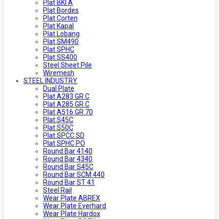
Plat BKI A
Plat Bordes
Plat Corten
Plat Kapal
Plat Lobang
Plat SM490
Plat SPHC
Plat SS400
Steel Sheet Pile
Wiremesh
STEEL INDUSTRY
Dual Plate
Plat A283 GR C
Plat A285 GR C
Plat A516 GR 70
Plat S45C
Plat S50C
Plat SPCC SD
Plat SPHC PO
Round Bar 4140
Round Bar 4340
Round Bar S45C
Round Bar SCM 440
Round Bar ST 41
Steel Rail
Wear Plate ABREX
Wear Plate Everhard
Wear Plate Hardox