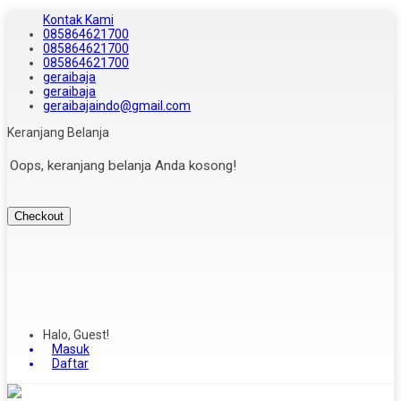
Kontak Kami
085864621700
085864621700
085864621700
geraibaja
geraibaja
geraibajaindo@gmail.com
Keranjang Belanja
Oops, keranjang belanja Anda kosong!
Checkout
Halo, Guest!
Masuk
Daftar