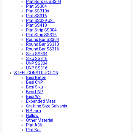
Plat Bordes SS304
Plat SS304
Plat SS310s
Plat SS316
Plat SS329 J3L
Plat SS410
Plat Strip SS304
Plat Strip SS316
Round Bar SS304
Round Bar SS310
Round Bar SS316
Siku SS304
Siku SS316
UNP SS304
UNP SS316
STEEL CONSTRUCTION
Besi Beton
Besi CNP
Besi Siku
Besi UNP
Besi WF
Expanded Metal
Gratting Size Galvanis
H Beam
Hollow
Other Material
Plat A36
Plat Bar