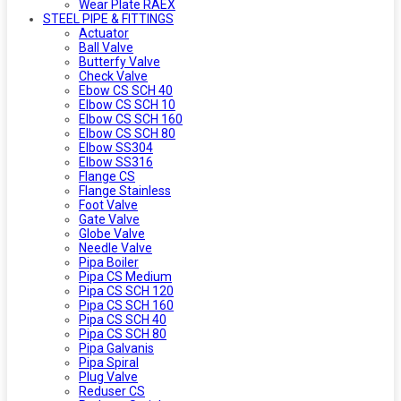
Wear Plate RAEX
STEEL PIPE & FITTINGS
Actuator
Ball Valve
Butterfy Valve
Check Valve
Ebow CS SCH 40
Elbow CS SCH 10
Elbow CS SCH 160
Elbow CS SCH 80
Elbow SS304
Elbow SS316
Flange CS
Flange Stainless
Foot Valve
Gate Valve
Globe Valve
Needle Valve
Pipa Boiler
Pipa CS Medium
Pipa CS SCH 120
Pipa CS SCH 160
Pipa CS SCH 40
Pipa CS SCH 80
Pipa Galvanis
Pipa Spiral
Plug Valve
Reduser CS