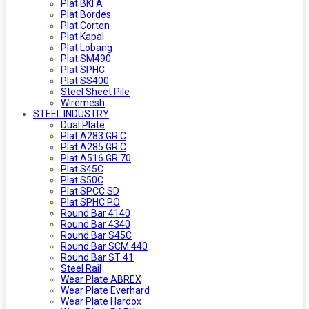
Plat BKI A
Plat Bordes
Plat Corten
Plat Kapal
Plat Lobang
Plat SM490
Plat SPHC
Plat SS400
Steel Sheet Pile
Wiremesh
STEEL INDUSTRY
Dual Plate
Plat A283 GR C
Plat A285 GR C
Plat A516 GR 70
Plat S45C
Plat S50C
Plat SPCC SD
Plat SPHC PO
Round Bar 4140
Round Bar 4340
Round Bar S45C
Round Bar SCM 440
Round Bar ST 41
Steel Rail
Wear Plate ABREX
Wear Plate Everhard
Wear Plate Hardox