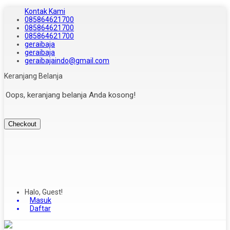
Kontak Kami
085864621700
085864621700
085864621700
geraibaja
geraibaja
geraibajaindo@gmail.com
Keranjang Belanja
Oops, keranjang belanja Anda kosong!
Checkout
Halo, Guest!
Masuk
Daftar