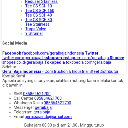
Reduser Stainless
Tee CS SCH 10
Tee CS SCH 160
Tee CS SCH 40
Tee CS SCH 80
Tee Stainless
Traps Valve
Y Strainer
Social Media
Facebook
facebook.com/geraibajaindonesia
Twitter
twitter.com/geraibaja
Instagram
instagram.com/geraibaja
Shopee
shopee.co.id/geraibaja
Tokopedia
tokopedia.com/geraibaja
Sidebar
Gerai Baja Indonesia
- Construction & Industrial Steel Distributor
Kontak Kami
Apabila ada yang ditanyakan, silahkan hubungi kami melalui kontak
di bawah ini.
SMS
085864621700
Call Center
085864621700
Whatsapp
Raisa
085864621700
Messenger
geraibaja
Telegrram
geraibaja
Email
geraibajaindo@gmail.com
Buka jam 08.00 s/d jam 21.00 , Minggu tutup