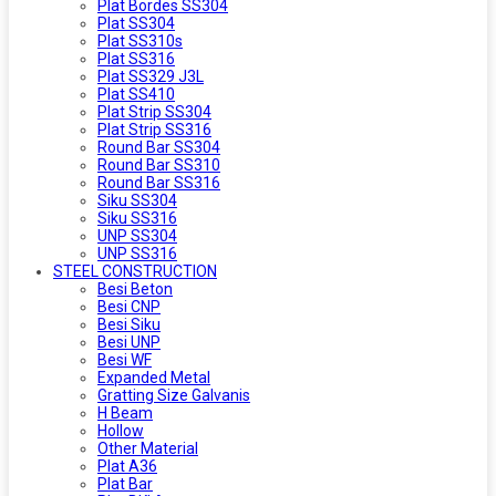
Plat Bordes SS304
Plat SS304
Plat SS310s
Plat SS316
Plat SS329 J3L
Plat SS410
Plat Strip SS304
Plat Strip SS316
Round Bar SS304
Round Bar SS310
Round Bar SS316
Siku SS304
Siku SS316
UNP SS304
UNP SS316
STEEL CONSTRUCTION
Besi Beton
Besi CNP
Besi Siku
Besi UNP
Besi WF
Expanded Metal
Gratting Size Galvanis
H Beam
Hollow
Other Material
Plat A36
Plat Bar