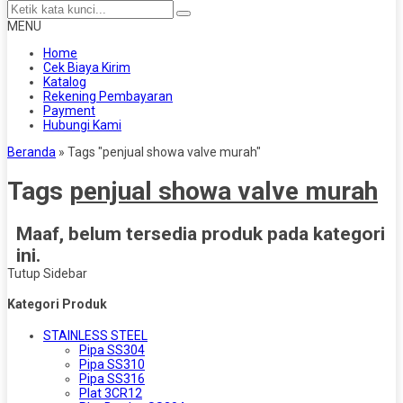
MENU
Home
Cek Biaya Kirim
Katalog
Rekening Pembayaran
Payment
Hubungi Kami
Beranda
»
Tags "penjual showa valve murah"
Tags
penjual showa valve murah
Maaf, belum tersedia produk pada kategori
ini.
Tutup Sidebar
Kategori Produk
STAINLESS STEEL
Pipa SS304
Pipa SS310
Pipa SS316
Plat 3CR12