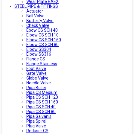
Wear Plate RAEX
STEEL PIPE & FITTINGS
Actuator
Ball Valve
Butterfy Valve
Check Valve
Ebow CS SCH 40
Elbow CS SCH 10
Elbow CS SCH 160
Elbow CS SCH 80
Elbow SS304
Elbow SS316
Flange CS
Flange Stainless
Foot Valve
Gate Valve
Globe Valve
Needle Valve
Pipa Boiler
Pipa CS Medium
Pipa CS SCH 120
Pipa CS SCH 160
Pipa CS SCH 40
Pipa CS SCH 80
Pipa Galvanis
Pipa Spiral
Plug Valve
Reduser CS