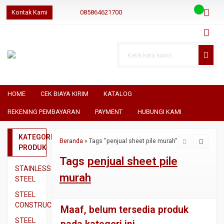
Kontak Kami
085864621700
085864621700
085864621700
geraibaja
geraibaja
geraibajaindo@gmail.com
HOME
CEK BIAYA KIRIM
KATALOG
REKENING PEMBAYARAN
PAYMENT
HUBUNGI KAMI
KATEGORI
Beranda
»
Tags "penjual sheet pile murah"
PRODUK
Tags
penjual sheet pile
STAINLESS
murah
STEEL
Pipa
STEEL
SS304
CONSTRUCTION
Maaf, belum tersedia produk
Pipa
Besi
STEEL